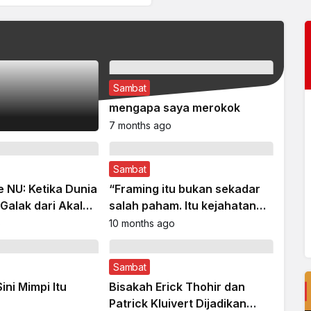
Perspektif
ktif
Franco Baresi, Ayah, dan
Indeks Kepuasan Jemaah
Rossoneri yang Kami War
Indonesia Tahun 2026
 Rekor Tinggi
Sambat