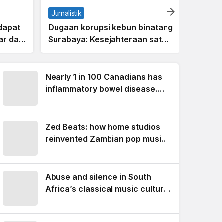
Jurnalistik
dapat
Dugaan korupsi kebun binatang
r dari
Surabaya: Kesejahteraan satwa
yang dikorbankan
Nearly 1 in 100 Canadians has
Jurnalis
inflammatory bowel disease.
Kebija
Too many believe it rules out
baru s
having children
rendah
Zed Beats: how home studios
reinvented Zambian pop music
and gave young people a voice
Abuse and silence in South
Africa’s classical music culture:
what a student’s story reveals
Opinion