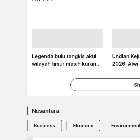
Sports
Bulu tangkis
14 hours ago
Delapan wakil Indonesia
jadi unggulan Kejuaraan
Dunia BWF 2026
Jakarta (ANTARA) – Sebanyak delapan dari 11 wakil
Indonesia berstatus unggulan pada Kejuaraan Dunia
BWF 2026...