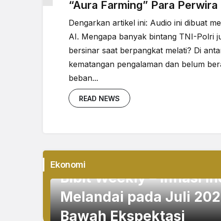
Legenda bulu tangkis akui
Undian Kej
wilayah timur masih kurang
2026: Alwi
turnamen
berpotensi
S
Nusantara
 Etika Mati: Saat
Muladno, Dospulkam, dan Teori
Business
Ekonomi
Environmen
erampas Privasi
“Aura Farming” Para Perwira 
Dengarkan artikel ini: Audio ini dibuat
AI. Mengapa banyak bintang TNI-Polri j
bersinar saat berpangkat melati? Di anta
kematangan pengalaman dan belum ber