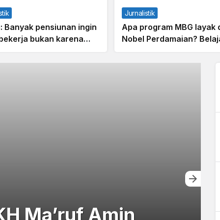
stik
Jurnalistik
i: Banyak pensiunan ingin
Apa program MBG layak 
 bekerja bukan karena
Nobel Perdamaian? Belaja
n ekonomi
World Food Programme
KH Ma’ruf Amin