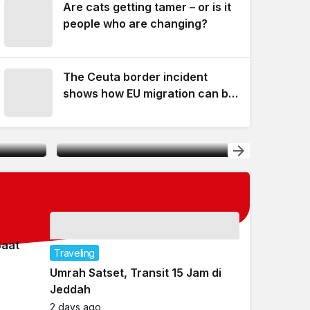
Are cats getting tamer – or is it
Kemenag Hadirkan 40 Buk
people who are changing?
PAI Terintegrasi AI
The Ceuta border incident
shows how EU migration can be
Sambat
‘weaponised’ – but overall
,
Jeddah, Di Sini Mimpi Itu
levels are declining
Dikubur
Sambat
Bisaka
Patrick
Kambi