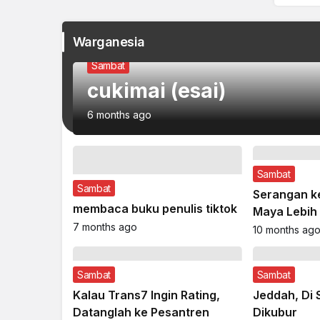
Perspektif
Ketika MBG Sudah Jadi
Perspe
Plesetan
BPS: 
Haji 
Capai
asi
apkan
ibatkan
Warganesia
Sambat
cukimai (esai)