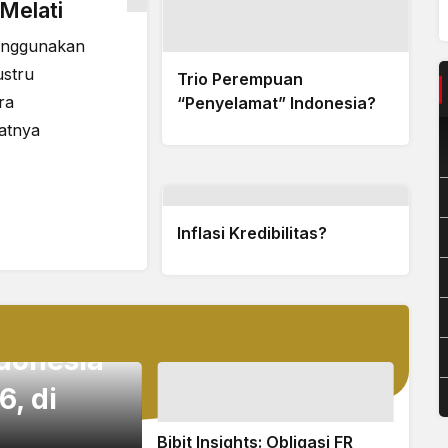
uaraan Dunia
Nova Widianto gantikan
 Farhan
Rionny tangani ganda
 jumpa Shi Yu Qi
campuran pelatnas
Kenali 8 Gejala Sindroma Pramenstruasi
how More
Sebelum Haid
 Perubahan
t
Finance
Politics
Melati
 menggunakan
ustru
Trio Perempuan
ra
“Penyelamat” Indonesia?
atnya