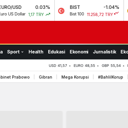
0.03%
BIST
-1.04%
GR. A
ar
Bist 100
Gram A
1,17 TRY
11.258,72 TRY
a
Sport
Health
Edukasi
Ekonomi
Jurnalistik
Ek
USD
41,57
EURO
48,55
GBP
55,54
binet Prabowo
Gibran
Mega Korupsi
#BahlilKorup