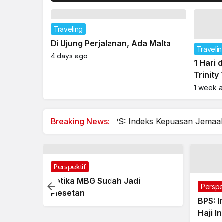
Traveling
Gagal ke Temple of 
Berakhir di Lycabettu
15 hours ago
Traveling
Di Ujung Perjalanan, Ada Malta
Traveli
4 days ago
1 Hari 
Trinity
Abang 
1 week 
lesetan
BPS: Indeks Kepuasan Jemaah Haji Indonesia 
Breaking News: