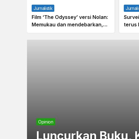
Jurnalistik
Jurnali
Film ‘The Odyssey’ versi Nolan:
Surve
Memukau dan mendebarkan,
terus
tapi tetap tidak sempurna
alasa
Opinion
Luncurkan Buku, 