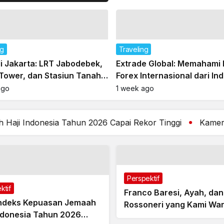
Traveling
Poseidon,
Ternyata Saya Lebih Teliti 
s Hill
Traveling Rame-rame
15 hours ago
ng
Traveling
di Jakarta: LRT Jabodebek,
Extrade Global: Memahami 
 Tower, dan Stasiun Tanah
Forex Internasional dari In
Baru
ago
1 week ago
Tahun 2026 Capai Rekor Tinggi
Kamera Pintar, Etika 