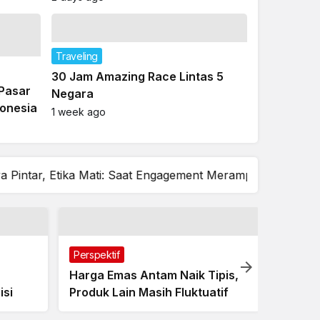
Saat
Traveling
Umrah Satset, Transit 15 Jam di
Jeddah
2 days ago
Traveling
30 Jam Amazing Race Lintas 5
Pasar
Negara
donesia
1 week ago
Mati: Saat Engagement Merampas Privasi
Banjir dan Lon