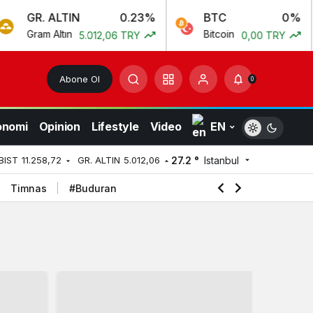
LTIN
0.23%
BTC
0%
ET
ltın
Bitcoin
Eth
5.012,06 TRY
0,00 TRY
Abone Ol
0
onomi
Opinion
Lifestyle
Video
EN
27.2 °
Istanbul
BIST
11.258,72
GR. ALTIN
5.012,06
Timnas
#Buduran