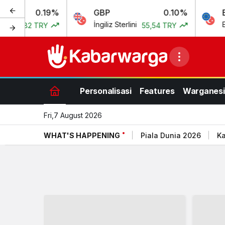
.19%
GBP
0.10%
EURO/USD
İngiliz Sterlini
Euro US Doll
TRY
55,54 TRY
Personalisasi
Features
Warganesi
Fri,7 August 2026
WHAT'S HAPPENING
Piala Dunia 2026
Ka