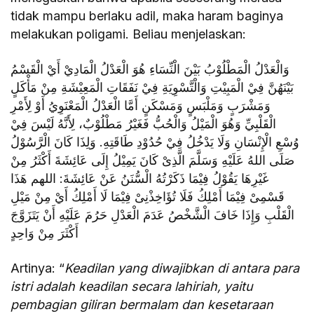
tidak mampu berlaku adil, maka haram baginya
melakukan poligami. Beliau menjelaskan:
وَالْعَدْلُ الْمَطْلُوْبُ بَيْنَ الْنِّسَاءِ هُوَ الْعَدْلُ الْمَادِيْ أَيْ الْقَسْمُ
بَيْنَهُنَّ فِيْ الْمَبِيْتِ وَالْتَّسْوِيَةِ فِيْ نَفَقَاتِ الْمَعِيْشَةِ مِنْ مَأْكَلٍ
وَمَشْرَبٍ وَمَلْبَسٍ وَمَسْكَنٍ أَمَّا الْعَدْلُ الْمَعْنَوِيُ أَوْ لِأَمْرِ
الْقَلْبِيِّ وَهُوَ الْمَيْلُ وَالْحُبُّ فَغَيْرُ مَطْلُوْبٌ، لِأَنَّهُ لَيْسَ فِيْ
وُسْعِ الْإِنْسَانِ وَلَا يَدْخُلُ فِيْ حُدُوْدِ طَاقَتِهِ. وَلِذَا كَانَ الْرَّسُوْلُ
صَلَى اللهُ عَلَيْهِ وَسَلَّمَ الَّذِىْ كَانَ يَمِيْلُ إِلَى عَائِشَةَ أَكْثَرُ مِنْ
غَيْرِهَا يَقُوْلُ فِيْمَا ذَكَرْتُهُ الْسُّنَنُ عَنْ عَائِشَةَ: اللهم هَذَا
قَسْمِىْ فِيْمَا أَمْلِكُ فَلَا تُؤَاخِذْنِىْ فِيْمَا لَا أَمْلِكُ أَيْ مِنْ مَيْلِ
الْقَلْبِ وَإِذَا خَافَ الْشَّخْصُ عَدَمَ الْعَدْلِ حَرُمَ عَلَيْهِ أَنْ يَتَزَوَّجَ
أَكْثَرَ مِنْ وَاحِدٍ
Artinya: “
Keadilan yang diwajibkan di antara para
istri adalah keadilan secara lahiriah, yaitu
pembagian giliran bermalam dan kesetaraan