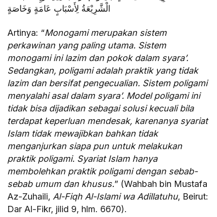
الْشَّرِيْعَةُ لِأَسْبَابٍ عَامَةٍ وَخَاصَةٍ
Artinya: “
Monogami merupakan sistem
perkawinan yang paling utama. Sistem
monogami ini lazim dan pokok dalam syara’.
Sedangkan, poligami adalah praktik yang tidak
lazim dan bersifat pengecualian. Sistem poligami
menyalahi asal dalam syara’. Model poligami ini
tidak bisa dijadikan sebagai solusi kecuali bila
terdapat keperluan mendesak, karenanya syariat
Islam tidak mewajibkan bahkan tidak
menganjurkan siapa pun untuk melakukan
praktik poligami. Syariat Islam hanya
membolehkan praktik poligami dengan sebab-
sebab umum dan khusus.
” (Wahbah bin Mustafa
Az-Zuhaili,
Al-Fiqh Al-Islami wa Adillatuhu
, Beirut:
Dar Al-Fikr, jilid 9, hlm. 6670).