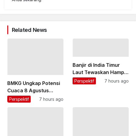
Related News
Banjir di India Timur
Laut Tewaskan Hampir
100 Orang
Perspektif
7 hours ago
BMKG Ungkap Potensi
Cuaca 8 Agustus
2026: Jakarta
Perspektif
7 hours ago
Berawan, Sumatra
Barat hingga Papua
Diprediksi Hujan