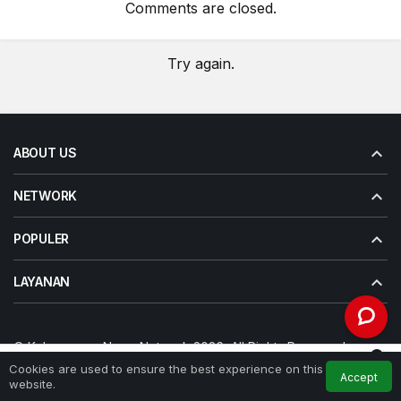
Comments are closed.
Try again.
ABOUT US
NETWORK
POPULER
LAYANAN
© Kabarwarga News Network 2026, All Rights Reserved.
0
Tentang kami
Redaksi
Disclaimer
Contact Us
Complaint
Cookies are used to ensure the best experience on this
Advertise with US
Accept
Feed
My Account
Notifications
website.
Home