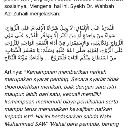
sosialnya. Mengenai hal ini, Syekh Dr. Wahbah
Az-Zuhaili menjelaskan:
الْقُدْرَةُ عَلَى الْإِنْفَاقِ: لَا يَحِلُ شَرْعًا الْإِقْدَامُ عَلَى الْزَّوَاجِ،
سَوَاءٌ مِنْ وَاحِدَةٍ أَوْ مِنْ أَكْثَرَ إِلَّا بِتَوَافُرِ الْقُدْرَةِ عَلَى مُؤَنِ
الْزَّوَاجِ وَتَكَالِيْفِهِ، وَالْإِسْتِمْرَارِ فِيْ أَدَاءِ الْنَّفَقَةِ الْوَاجِبَةِ لِلْزَّوْجَةِ
عَلَى الْزَّوْجِ، لِقَوْلِهِ صَلَّى اللهُ عَلَيْهِ وَسَلَّمَ: يَا مَعْشَرَ الْشَّبَابِ،
مَنْ اسْتَطَاعَ مِنْكُمْ الْبَاءَةَ فَلْيَتَزَوَّجْ … وَالْبَاءَةُ: مُؤْنَةُ الْنِّكَاحِ
Artinya: “
Kemampuan memberikan nafkah
merupakan syarat penting. Secara syariat tidak
diperbolehkan menikah, baik dengan satu istri
maupun lebih dari satu, kecuali memiliki
kemampuan memenuhi biaya pernikahan serta
mampu terus menunaikan kewajiban nafkah
kepada istri. Hal ini berdasarkan sabda Nabi
Muhammad SAW: ‘Wahai para pemuda, barang