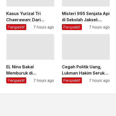
Kasus Yurizal Tri
Misteri 995 Senjata Api
Chaerawan: Dari
di Sekolah Jaksel:
Curhat Menunggu 8
Bertahun-tahun
Perspektif
7 hours ago
Perspektif
7 hours ago
Jam, Hujatan Nakes,
Tersimpan di Ruang
hingga Evaluasi
Eks Ketua Yayasan Kini
Layanan BPJS
Diusut Polisi
EL Nino Bakal
Cegah Politik Uang,
Memburuk di
Lukman Hakim Serukan
Desember, PBB
Pemilihan Rais Aam
Perspektif
7 hours ago
Perspektif
7 hours ago
Bersiap Antisipasi
dan Ketum PBNU Lewat
Paceklik Pangan Global
Musyawarah