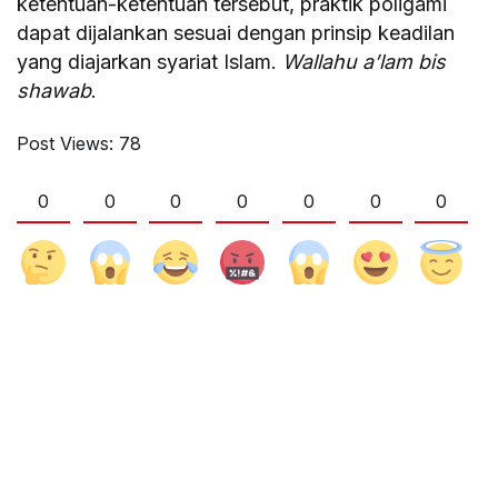
ketentuan-ketentuan tersebut, praktik poligami
dapat dijalankan sesuai dengan prinsip keadilan
yang diajarkan syariat Islam.
Wallahu a’lam bis
shawab
.
Post Views:
78
0
0
0
0
0
0
0