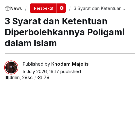
News
3 Syarat dan Ketentuan
Perspektif
Diperbolehkannya Poligami
3 Syarat dan Ketentuan
dalam Islam
Diperbolehkannya Poligami
dalam Islam
Published by
Khodam Majelis
5 July 2026, 16:17
published
4min, 28sc
78