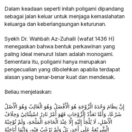
Dalam keadaan seperti inilah poligami dipandang
sebagai jalan keluar untuk menjaga kemaslahatan
keluarga dan keberlangsungan keturunan.
Syekh Dr. Wahbah Az-Zuhaili (wafat 1436 H)
menegaskan bahwa bentuk perkawinan yang
paling ideal menurut Islam adalah monogami.
Sementara itu, poligami hanya merupakan
pengecualian yang dibolehkan apabila terdapat
alasan yang benar-benar kuat dan mendesak.
Beliau menjelaskan:
إِنَّ نِظَامَ وَحْدَةَ الْزَّوْجَةِ هُوَ الْأَفْضَلُ وَهُوَ الْغَالِبُ وَهُوَ الْأَصْلُ
شَرْعًا، وَأَمَّا تَعَدُّدُ الْزَّوْجَاتِ فَهُوَ أَمْرٌ نَادِرٌ اسْتِثْنَائِيٌ وَخِلَافُ
الْأَصْلِ، لَا يُلْجَأُ إِلَيْهِ إِلَّا عِنْدَ الْحَاجَةِ الْمَلْحَةِ، وَلَمْ تُوْجِبْهُ
الْشَّرِيْعَةُ عَلَى أَحَدٍ، بَلْ وَلَمْ تَرْغَبُ فِيْهِ، وَإِنَّمَا أَبَاحَتْهُ