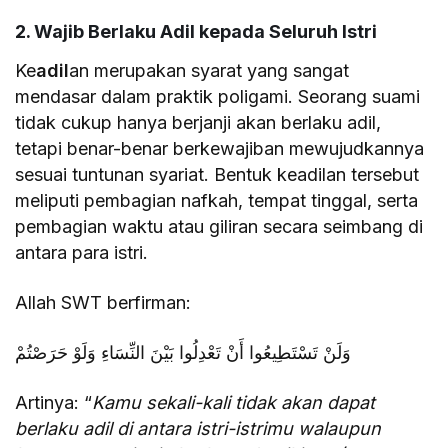
2. Wajib Berlaku Adil kepada Seluruh Istri
Ke
adil
an merupakan syarat yang sangat
mendasar dalam praktik poligami. Seorang suami
tidak cukup hanya berjanji akan berlaku adil,
tetapi benar-benar berkewajiban mewujudkannya
sesuai tuntunan syariat. Bentuk keadilan tersebut
meliputi pembagian nafkah, tempat tinggal, serta
pembagian waktu atau giliran secara seimbang di
antara para istri.
Allah SWT berfirman:
وَلَنْ تَسْتَطِيعُوا أَنْ تَعْدِلُوا بَيْنَ النِّسَاءِ وَلَوْ حَرَصْتُمْ
Artinya: “
Kamu sekali-kali tidak akan dapat
berlaku adil di antara istri-istrimu walaupun