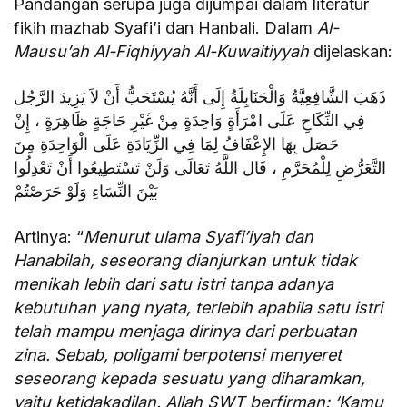
Pandangan serupa juga dijumpai dalam literatur
fikih mazhab Syafi’i dan Hanbali. Dalam
Al-
Mausu’ah Al-Fiqhiyyah Al-Kuwaitiyyah
dijelaskan:
ذَهَبَ الشَّافِعِيَّةُ وَالْحَنَابِلَةُ إِلَى أَنَّهُ يُسْتَحَبُّ أَنْ لاَ يَزِيدَ الرَّجُل
فِي النِّكَاحِ عَلَى امْرَأَةٍ وَاحِدَةٍ مِنْ غَيْرِ حَاجَةٍ ظَاهِرَةٍ ، إِنْ
حَصَل بِهَا الإِعْفَافُ لِمَا فِي الزِّيَادَةِ عَلَى الْوَاحِدَةِ مِنَ
التَّعَرُّضِ لِلْمُحَرَّمِ ، قَال اللَّهُ تَعَالَى وَلَنْ تَسْتَطِيعُوا أَنْ تَعْدِلُوا
بَيْنَ النِّسَاءِ وَلَوْ حَرَصْتُمْ
Artinya: “
Menurut ulama Syafi’iyah dan
Hanabilah, seseorang dianjurkan untuk tidak
menikah lebih dari satu istri tanpa adanya
kebutuhan yang nyata, terlebih apabila satu istri
telah mampu menjaga dirinya dari perbuatan
zina. Sebab, poligami berpotensi menyeret
seseorang kepada sesuatu yang diharamkan,
yaitu ketidakadilan. Allah SWT berfirman: ‘Kamu