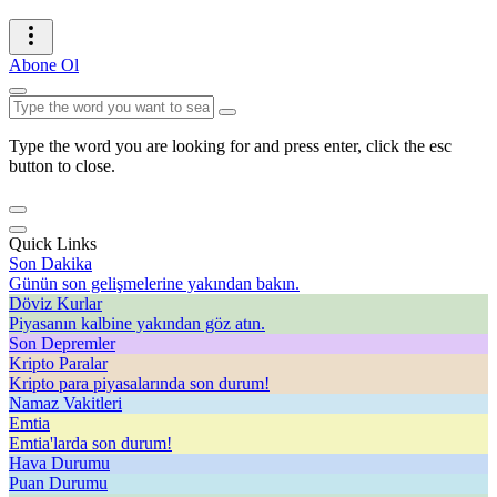
Abone Ol
Type the word you are looking for and press enter, click the esc
button to close.
Quick Links
Son Dakika
Günün son gelişmelerine yakından bakın.
Döviz Kurlar
Piyasanın kalbine yakından göz atın.
Son Depremler
Kripto Paralar
Kripto para piyasalarında son durum!
Namaz Vakitleri
Emtia
Emtia'larda son durum!
Hava Durumu
Puan Durumu