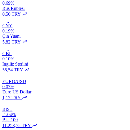
0.69%
Rus Rublesi
0,50 TRY
CNY
0.19%
Çin Yuanı
5,82 TRY
GBP
0.10%
İngiliz Sterlini
55,54 TRY
EURO/USD
0.03%
Euro US Dollar
1,17 TRY
BIST
-1.04%
Bist 100
11.258,72 TRY