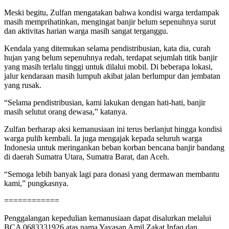
Meski begitu, Zulfan mengatakan bahwa kondisi warga terdampak
masih memprihatinkan, mengingat banjir belum sepenuhnya surut
dan aktivitas harian warga masih sangat terganggu.
Kendala yang ditemukan selama pendistribusian, kata dia, curah
hujan yang belum sepenuhnya redah, terdapat sejumlah titik banjir
yang masih terlalu tinggi untuk dilalui mobil. Di beberapa lokasi,
jalur kendaraan masih lumpuh akibat jalan berlumpur dan jembatan
yang rusak.
“Selama pendistribusian, kami lakukan dengan hati-hati, banjir
masih selutut orang dewasa,” katanya.
Zulfan berharap aksi kemanusiaan ini terus berlanjut hingga kondisi
warga pulih kembali. Ia juga mengajak kepada seluruh warga
Indonesia untuk meringankan beban korban bencana banjir bandang
di daerah Sumatra Utara, Sumatra Barat, dan Aceh.
“Semoga lebih banyak lagi para donasi yang dermawan membantu
kami,” pungkasnya.
============
Penggalangan kepedulian kemanusiaan dapat disalurkan melalui
BCA 0683331926 atas nama Yayasan Amil Zakat Infaq dan