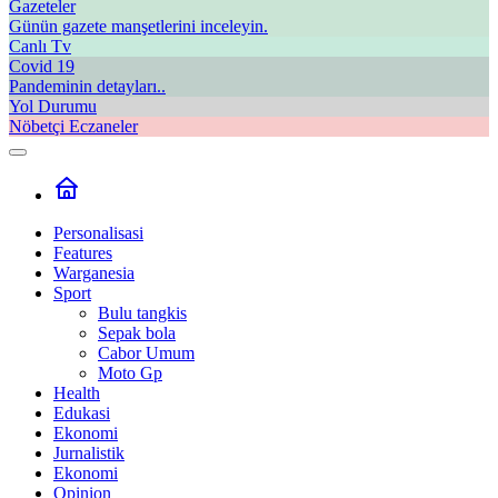
Gazeteler
Günün gazete manşetlerini inceleyin.
Canlı Tv
Covid 19
Pandeminin detayları..
Yol Durumu
Nöbetçi Eczaneler
Personalisasi
Features
Warganesia
Sport
Bulu tangkis
Sepak bola
Cabor Umum
Moto Gp
Health
Edukasi
Ekonomi
Jurnalistik
Ekonomi
Opinion