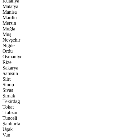
Kütahya
Malatya
Manisa
Mardin
Mersin
Muğla
Muş
Nevşehir
Niğde
Ordu
Osmaniye
Rize
Sakarya
Samsun
Siirt
Sinop
Sivas
Şırnak
Tekirdağ
Tokat
Trabzon
Tunceli
Şanlıurfa
Uşak
Van