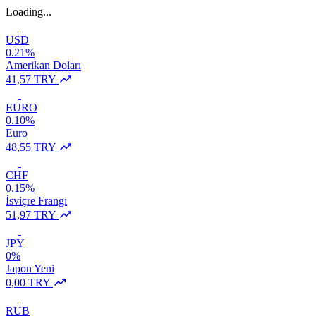
Loading...
USD
0.21%
Amerikan Doları
41,57 TRY
EURO
0.10%
Euro
48,55 TRY
CHF
0.15%
İsviçre Frangı
51,97 TRY
JPY
0%
Japon Yeni
0,00 TRY
RUB