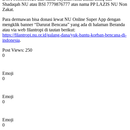
Shadaqah NU atau BSI 7779876777 atas nama PP LAZIS NU Non
Zakat.
Para dermawan bisa donasi lewat NU Online Super App dengan
mengklik banner “Darurat Bencana” yang ada di halaman Beranda
atau via web filantropi di tautan berikut:
https://filantropi.nu.or.id/galang-dana/yuk-bantu-korban-bencana-di-
indonesia
.
Post Views:
250
0
Emoji
0
Emoji
0
Emoji
0