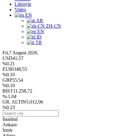
Lifestyle
Video
EN
AR
ZH-CN
EN
ID
TR
Fri,7 August 2026
USD
41,57
%0.21
EURO
48,55
%0.10
GBP
55,54
%0.10
BIST
11.258,72
%-1.04
GR. ALTIN
5.012,06
%0.23
İstanbul
Ankara
İzmir
Adana