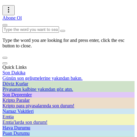
Abone Ol
Type the word you are looking for and press enter, click the esc
button to close.
Quick Links
Son Dakika
Günün son gelişmelerine yakından bakın.
Döviz Kurlar
Piyasanın kalbine yakından göz atın.
Son Depremler
Kripto Paralar
Kripto para piyasalarında son durum!
Namaz Vakitleri
Emtia
Emtia'larda son durum!
Hava Durumu
Puan Durumu