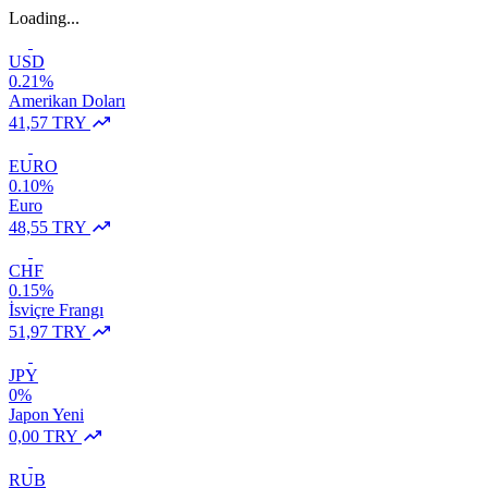
Loading...
USD
0.21%
Amerikan Doları
41,57 TRY
EURO
0.10%
Euro
48,55 TRY
CHF
0.15%
İsviçre Frangı
51,97 TRY
JPY
0%
Japon Yeni
0,00 TRY
RUB