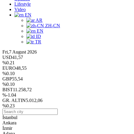
Lifestyle
Video
EN
AR
ZH-CN
EN
ID
TR
Fri,7 August 2026
USD
41,57
%0.21
EURO
48,55
%0.10
GBP
55,54
%0.10
BIST
11.258,72
%-1.04
GR. ALTIN
5.012,06
%0.23
İstanbul
Ankara
İzmir
Adana