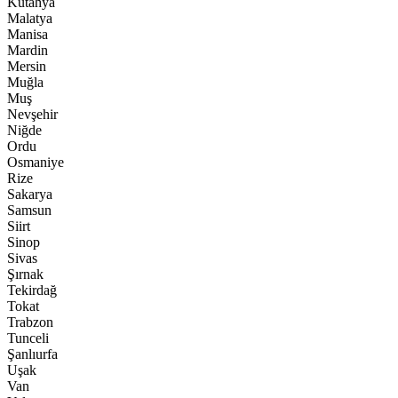
Kütahya
Malatya
Manisa
Mardin
Mersin
Muğla
Muş
Nevşehir
Niğde
Ordu
Osmaniye
Rize
Sakarya
Samsun
Siirt
Sinop
Sivas
Şırnak
Tekirdağ
Tokat
Trabzon
Tunceli
Şanlıurfa
Uşak
Van