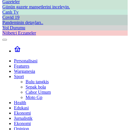
Gazeteler
Günün gazete manşetlerini inceleyin.
Canlı Tv
Covid 19
Pandeminin detayları..
Yol Durumu
Nöbetçi Eczaneler
Personalisasi
Features
Warganesia
Sport
Bulu tangkis
Sepak bola
Cabor Umum
Moto Gp
Health
Edukasi
Ekonomi
Jurnalistik
Ekonomi
Opinion