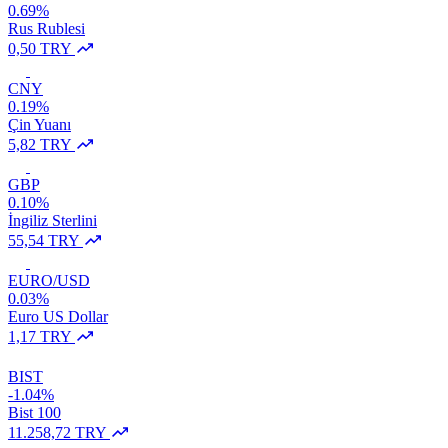
0.69%
Rus Rublesi
0,50 TRY
CNY
0.19%
Çin Yuanı
5,82 TRY
GBP
0.10%
İngiliz Sterlini
55,54 TRY
EURO/USD
0.03%
Euro US Dollar
1,17 TRY
BIST
-1.04%
Bist 100
11.258,72 TRY