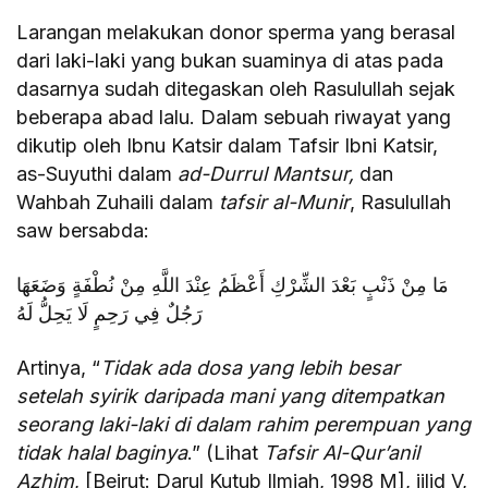
Larangan melakukan donor sperma yang berasal
dari laki-laki yang bukan suaminya di atas pada
dasarnya sudah ditegaskan oleh Rasulullah sejak
beberapa abad lalu. Dalam sebuah riwayat yang
dikutip oleh Ibnu Katsir dalam Tafsir Ibni Katsir,
as-Suyuthi dalam
ad-Durrul Mantsur,
dan
Wahbah Zuhaili dalam
tafsir al-Munir
, Rasulullah
saw bersabda:
مَا مِنْ ذَنْبٍ بَعْدَ الشِّرْكِ أَعْظَمُ عِنْدَ اللَّهِ مِنْ نُطْفَةٍ وَضَعَهَا
رَجُلٌ فِي رَحِمٍ لَا يَحِلُّ لَهُ
Artinya, “
Tidak ada dosa yang lebih besar
setelah syirik daripada mani yang ditempatkan
seorang laki-laki di dalam rahim perempuan yang
tidak halal baginya
.” (Lihat
Tafsir Al-Qur’anil
Azhim
, [Beirut: Darul Kutub Ilmiah, 1998 M], jilid V,