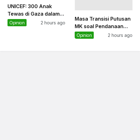
UNICEF: 300 Anak
Tewas di Gaza dalam
Masa Transisi Putusan
300 Hari, Serangan
Opinion
2 hours ago
MK soal Pendanaan
Pemukim di Tepi Barat
MBG Tak Semestinya
Opinion
2 hours ago
Terus Berlanjut
Menoleransi
Pelanggaran Konstitusi
hingga 2028