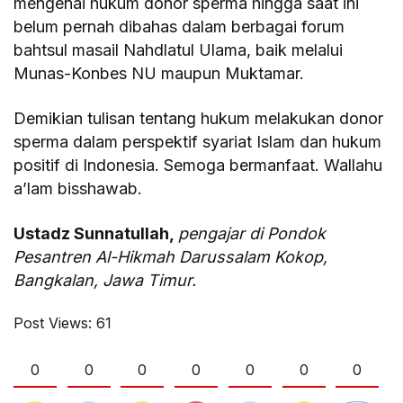
mengenai hukum donor sperma hingga saat ini
belum pernah dibahas dalam berbagai forum
bahtsul masail Nahdlatul Ulama, baik melalui
Munas-Konbes NU maupun Muktamar.
Demikian tulisan tentang hukum melakukan donor
sperma dalam perspektif syariat Islam dan hukum
positif di Indonesia. Semoga bermanfaat. Wallahu
a’lam bisshawab.
Ustadz Sunnatullah,
pengajar di Pondok
Pesantren Al-Hikmah Darussalam Kokop,
Bangkalan, Jawa Timur.
Post Views:
61
0
0
0
0
0
0
0