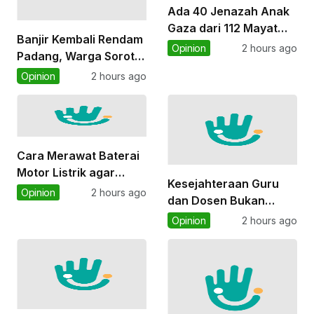
Ada 40 Jenazah Anak
Gaza dari 112 Mayat
Banjir Kembali Rendam
yang Tertimbun
Opinion
2 hours ago
Padang, Warga Soroti
Reruntuhan Sejak 2023
Pemulihan
Opinion
2 hours ago
Pascabencana yang
Belum Tuntas
Cara Merawat Baterai
Motor Listrik agar
Kesejahteraan Guru
Tahan Lama
Opinion
2 hours ago
dan Dosen Bukan
Sekadar soal Gaji,
Opinion
2 hours ago
tetapi Hak
Konstitusional