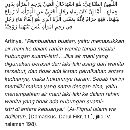
اَلتَّلْقِيحُ الصِّنَاعِيُّ: هُوَ اسْتِدْخَالُ الْمَنِيِّ لِرَحِمِ الْمَرْأَةِ بِدُونِ
جِمَاعٍ… أَمَّا إِنْ كَانَ بِمَاءِ رَجُلٍ أَجْنَبِيٍّ عَنِ الْمَرْأَةِ، لَا زَوَاجَ
بَيْنَهُمَا، فَهُوَ حَرَامٌ لِأَنَّهُ بِمَعْنَى الزِّنَا الَّذِي هُوَ إِلْقَاءُ مَاءِ رَجُلٍ
فِي رَحِمِ امْرَأَةٍ لَيْسَ بَيْنَهُمَا زَوْجِيَّةٌ
Artinya, “
Pembuahan buatan, yaitu memasukkan
air mani ke dalam rahim wanita tanpa melalui
hubungan suami-istri… Jika air mani yang
digunakan berasal dari laki-laki asing dari wanita
tersebut, dan tidak ada ikatan pernikahan antara
keduanya, maka hukumnya haram. Sebab hal ini
memiliki makna yang sama dengan zina, yaitu
menempatkan air mani laki-laki ke dalam rahim
wanita yang tidak ada hubungan suami-
istri di antara keduanya.
” (
Al-Fiqhul Islami wa
Adillatuh,
[Damaskus: Darul Fikr, t.t.], jilid IV,
halaman 198).