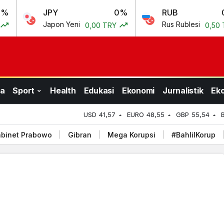
JPY
0%
RUB
0.69%
Japon Yeni
Rus Rublesi
0,00 TRY
0,50 TRY
a
Sport
Health
Edukasi
Ekonomi
Jurnalistik
Ek
USD
41,57
EURO
48,55
GBP
55,54
binet Prabowo
Gibran
Mega Korupsi
#BahlilKorup