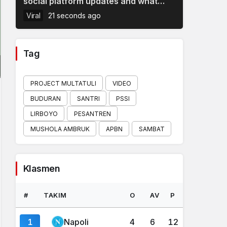
social platform updates and what
they mean for brands
Viral
21 seconds ago
Tag
PROJECT MULTATULI
VIDEO
BUDURAN
SANTRI
PSSI
LIRBOYO
PESANTREN
MUSHOLA AMBRUK
APBN
SAMBAT
Klasmen
#
TAKIM
O
AV
P
1
Napoli
4
6
12