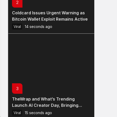
2
Coldcard Issues Urgent Warning as
Bitcoin Wallet Exploit Remains Active
Viral
14 seconds ago
3
TheWrap and What’s Trending
Launch AI Creator Day, Bringing
Creators and AI Leaders Together for
Viral
15 seconds ago