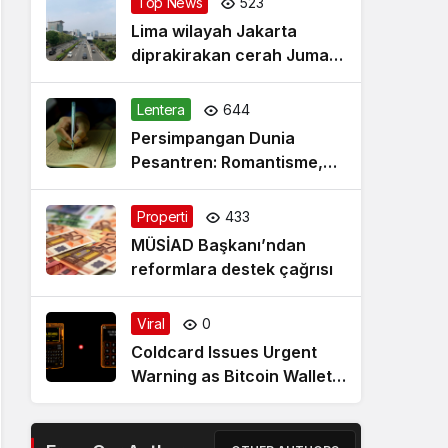
Top News
523
Lima wilayah Jakarta
diprakirakan cerah Jumat
pagi
Lentera
644
Persimpangan Dunia
Pesantren: Romantisme,
Realitas dan Harapan Baru
Properti
433
MÜSİAD Başkanı’ndan
reformlara destek çağrısı
Viral
0
Coldcard Issues Urgent
Warning as Bitcoin Wallet
Exploit Remains Active