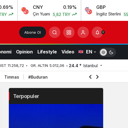
CNY
0.19%
GBP
0.1
Çin Yuanı
İngiliz Sterlini
5,82 TRY
55,54 TRY
Abone Ol
0
onomi
Opinion
Lifestyle
Video
EN
24.4 °
Istanbul
BIST
11.258,72
GR. ALTIN
5.012,06
Timnas
#Buduran
Terpopuler