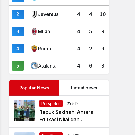
2
Juventus
4
4
10
3
Milan
4
5
9
4
Roma
4
2
9
5
Atalanta
4
6
8
Popular News
Latest news
Perspektif
512
Tepuk Sakinah: Antara
Edukasi Nilai dan
Simplifikasi Masalah