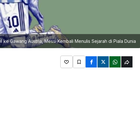
l ke Gawang Austria, Messi Kembali Menulis Sejarah di Piala Dunia