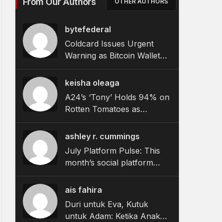
From Our Authors
OTHER AUTHORS
bytefederal
Coldcard Issues Urgent
Warning as Bitcoin Wallet
Exploit Remains Active
keisha oleaga
A24’s ‘Tony’ Holds 94% on
Rotten Tomatoes as
Bourdain Biopic Hits
Theaters
ashley r. cummings
July Platform Pulse: This
month’s social platform
updates and what they
mean for brands
ais fahira
Duri untuk Eva, Kutuk
untuk Adam: Ketika Anak