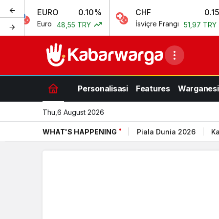
EURO
0.10%
CHF
0.15%
Euro
İsviçre Frangı
48,55 TRY
51,97 TRY
Personalisasi
Features
Warganesi
Thu,6 August 2026
WHAT'S HAPPENING
Piala Dunia 2026
Ka