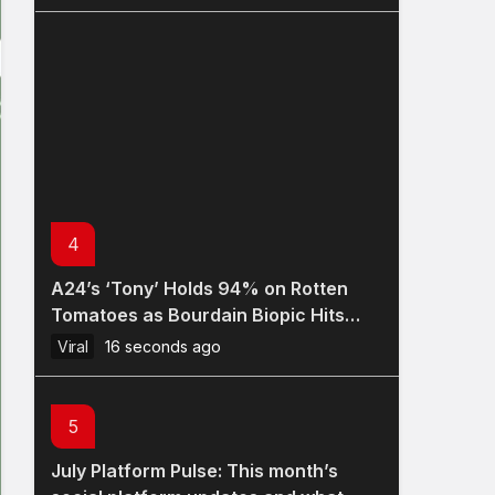
a New Kind of Summit
4
A24’s ‘Tony’ Holds 94% on Rotten
Tomatoes as Bourdain Biopic Hits
Theaters
Viral
16 seconds ago
5
July Platform Pulse: This month’s