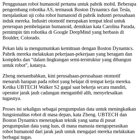
Penggunaan robot humanoid pertama untuk pabrik mobil. Beberapa
pengembang robotika AS, termasuk Boston Dynamics dan Tesla,
menjalankan uji coba robot humanoid di pabrik industri perusahaan
induk mereka. Industri otomotif merupakan tempat ideal untuk
penerapan pembelajaran humanoid, demikian kata Carolina Parada,
pemimpin tim robotika di Google DeepMind yang berbasis di
Boulder, Colorado.
Pekan lalu ia mengumumkan kemitraan dengan Boston Dynamics.
Pabrik mereka melakukan pekerjaan-pekerjaan yang beragam dan
kompleks dan “dalam lingkungan semi-terstruktur yang dibangun
untuk robot”, katanya.
Zheng menambahkan, kini perusahaan-perusahaan otomotif
menaruh harapan pada robot yang belajar di tempat kerja mereka.
Ketika UBTECH Walker S2 gagal saat bekerja secara mandiri,
operator jarak jauh cadangan mengambil alih, menyelesaikan
tugasnya.
Proses ini sekaligus sebagai pengumpulan data untuk meningkatkan
fungsionalitas robot di masa depan, kata Zheng. UBTECH dan
Boston Dynamics menerapkan teknik yang sama di pusat
pengumpulan data yang luas, di mana manusia mengoperasikan
robot humanoid dari jarak jauh untuk mengajari mereka melakukan
berbagai tugas.