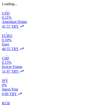
Loading...
USD
0.21%
Amerikan Doları
41,57 TRY
EURO
0.10%
Euro
48,55 TRY
CHF
0.15%
İsviçre Frangı
51,97 TRY
JPY
0%
Japon Yeni
0,00 TRY
RUB