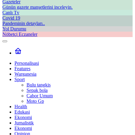
Gazeteler
Günün gazete manşetlerini inceleyin.
Canlı Tv
Covid 19
Pandeminin detayları..
Yol Durumu
Nöbetçi Eczaneler
Personalisasi
Features
Warganesia
Sport
Bulu tangkis
Sepak bola
Cabor Umum
Moto Gp
Health
Edukasi
Ekonomi
Jurnalistik
Ekonomi
Opinion