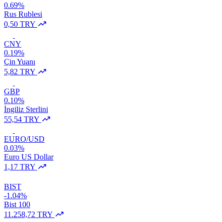
0.69%
Rus Rublesi
0,50 TRY
CNY
0.19%
Çin Yuanı
5,82 TRY
GBP
0.10%
İngiliz Sterlini
55,54 TRY
EURO/USD
0.03%
Euro US Dollar
1,17 TRY
BIST
-1.04%
Bist 100
11.258,72 TRY