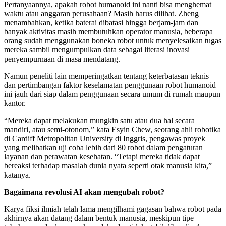
Pertanyaannya, apakah robot humanoid ini nanti bisa menghemat
waktu atau anggaran perusahaan? Masih harus dilihat. Zheng
menambahkan, ketika baterai dibatasi hingga berjam-jam dan
banyak aktivitas masih membutuhkan operator manusia, beberapa
orang sudah menggunakan boneka robot untuk menyelesaikan tugas
mereka sambil mengumpulkan data sebagai literasi inovasi
penyempurnaan di masa mendatang.
Namun peneliti lain memperingatkan tentang keterbatasan teknis
dan pertimbangan faktor keselamatan penggunaan robot humanoid
ini jauh dari siap dalam penggunaan secara umum di rumah maupun
kantor.
“Mereka dapat melakukan mungkin satu atau dua hal secara
mandiri, atau semi-otonom,” kata Esyin Chew, seorang ahli robotika
di Cardiff Metropolitan University di Inggris, pengawas proyek
yang melibatkan uji coba lebih dari 80 robot dalam pengaturan
layanan dan perawatan kesehatan. “Tetapi mereka tidak dapat
bereaksi terhadap masalah dunia nyata seperti otak manusia kita,”
katanya.
Bagaimana revolusi AI akan mengubah robot?
Karya fiksi ilmiah telah lama mengilhami gagasan bahwa robot pada
akhirnya akan datang dalam bentuk manusia, meskipun tipe