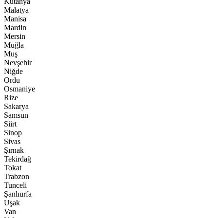
Kütahya
Malatya
Manisa
Mardin
Mersin
Muğla
Muş
Nevşehir
Niğde
Ordu
Osmaniye
Rize
Sakarya
Samsun
Siirt
Sinop
Sivas
Şırnak
Tekirdağ
Tokat
Trabzon
Tunceli
Şanlıurfa
Uşak
Van