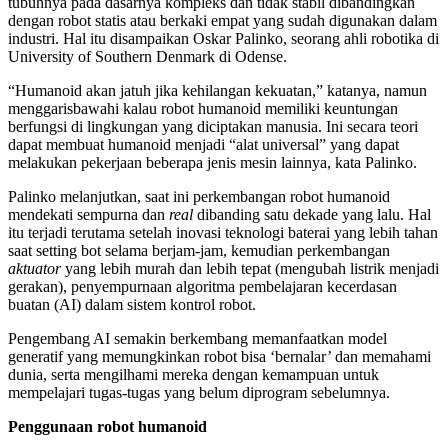
tubuhnya pada dasarnya kompleks dan tidak stabil dibandingkan
dengan robot statis atau berkaki empat yang sudah digunakan dalam
industri. Hal itu disampaikan Oskar Palinko, seorang ahli robotika di
University of Southern Denmark di Odense.
“Humanoid akan jatuh jika kehilangan kekuatan,” katanya, namun
menggarisbawahi kalau robot humanoid memiliki keuntungan
berfungsi di lingkungan yang diciptakan manusia. Ini secara teori
dapat membuat humanoid menjadi “alat universal” yang dapat
melakukan pekerjaan beberapa jenis mesin lainnya, kata Palinko.
Palinko melanjutkan, saat ini perkembangan robot humanoid
mendekati sempurna dan
real
dibanding satu dekade yang lalu. Hal
itu terjadi terutama setelah inovasi teknologi baterai yang lebih tahan
saat setting bot selama berjam-jam, kemudian perkembangan
aktuator
yang lebih murah dan lebih tepat (mengubah listrik menjadi
gerakan), penyempurnaan algoritma pembelajaran kecerdasan
buatan (AI) dalam sistem kontrol robot.
Pengembang AI semakin berkembang memanfaatkan model
generatif yang memungkinkan robot bisa ‘bernalar’ dan memahami
dunia, serta mengilhami mereka dengan kemampuan untuk
mempelajari tugas-tugas yang belum diprogram sebelumnya.
Penggunaan robot humanoid