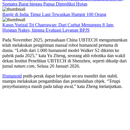
Sumatra Barat hingga Papua Diprediksi Hujan
Banjir di India Timur Laut Tewaskan Hampir 100 Orang
Kasus Yurizal Tri Chaerawan: Dari Curhat Menunggu 8 Jam,
Hujatan Nakes, hingga Evaluasi Layanan BPJS
Pada November 2025, perusahaan China UBTECH mengumumkan
telah melakukan pengiriman massal robot humanoid pertama di
dunia. “Lebih dari 1.000 humanoid model Walker S2 dikirim ke
pabrik pada 2025,” kata Yu Zheng, seorang ahli robotika dan wakil
dekan Institut Penelitian UBTECH di Shenzhen, seperti dikutip dari
jurnal
nature.com
, Selasa 20 Januari 2026.
Humanoid
putih-perak dapat berjalan secara mandiri dan stabil,
mampu melakukan pengambilan dan pemindahan objek. “Tetapi
penyebarannya masih pada tahap awal,” kata Zheng melanjutkan.