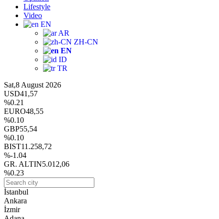
Lifestyle
Video
EN
AR
ZH-CN
EN
ID
TR
Sat,8 August 2026
USD
41,57
%0.21
EURO
48,55
%0.10
GBP
55,54
%0.10
BIST
11.258,72
%-1.04
GR. ALTIN
5.012,06
%0.23
İstanbul
Ankara
İzmir
Adana