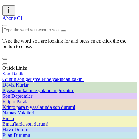
Abone Ol
Type the word you are looking for and press enter, click the esc
button to close.
Quick Links
Son Dakika
Günün son gelişmelerine yakından bakın.
Döviz Kurlar
Piyasanın kalbine yakından göz atın.
Son Depremler
Kripto Paralar
Kripto para piyasalarında son durum!
Namaz Vakitleri
Emtia
Emtia'larda son durum!
Hava Durumu
Puan Durumu