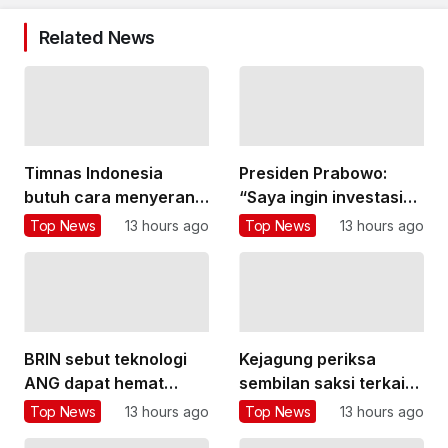
Related News
Timnas Indonesia
Presiden Prabowo:
butuh cara menyerang
“Saya ingin investasi
yang lebih variatif
besar di bidang
Top News
13 hours ago
Top News
13 hours ago
pendidikan”
BRIN sebut teknologi
Kejagung periksa
ANG dapat hemat
sembilan saksi terkait
subsidi LPG hingga
kasus TPPU Febrie
Top News
13 hours ago
Top News
13 hours ago
Rp26 triliun
Adriansyah