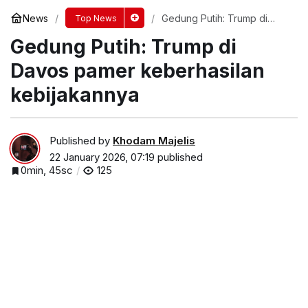
News
Gedung Putih: Trump di
Top News
Davos pamer keberhasilan
Gedung Putih: Trump di
kebijakannya
Davos pamer keberhasilan
kebijakannya
Published by
Khodam Majelis
22 January 2026, 07:19
published
0min, 45sc
125