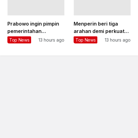
Prabowo ingin pimpin
Menperin beri tiga
pemerintahan
arahan demi perkuat
berlandaskan fakta
ekosistem startup RI
Top News
13 hours ago
Top News
13 hours ago