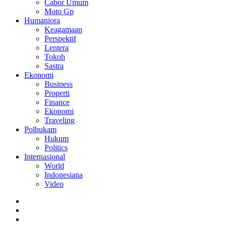
Cabor Umum
Moto Gp
Humaniora
Keagamaan
Perspektif
Lentera
Tokoh
Sastra
Ekonomi
Business
Properti
Finance
Ekonomi
Traveling
Polhukam
Hukum
Politics
Internasional
World
Indonesiana
Video