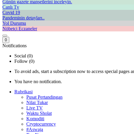
Günün gazete manşetlerini inceleyin.
Canlı Tv
Covid 19
Pandeminin detayları..
Yol Durumu
Nöbetçi Eczaneler
0
Notifications
Social (0)
Follow (0)
To avoid ads, start a subscription now to access special pages an
You have no notification.
Rubrikasi
Pusat Pertandingan
Nilai Tukar
Live TV
Waktu Sholat
Komoditi
Cryptocurrency
#Aswaja