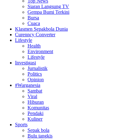
Top News
Siaran Langsung TV
Gempa Bumi Terkini
Bursa
Cuaca
Klasmen Sepakbola Dunia
Curenncy Converter
Lifestyle
Health
Environment
Lifestyle
Investigasi
Jurnalistik
Politics
Opinion
#Warganesia
Sambat
Viral
Hiburan
Komunitas
Pendaki
Kuliner
Sports
Sepak bola
Bulu tangkis