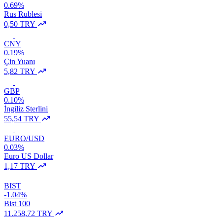
0.69%
Rus Rublesi
0,50 TRY
CNY
0.19%
Çin Yuanı
5,82 TRY
GBP
0.10%
İngiliz Sterlini
55,54 TRY
EURO/USD
0.03%
Euro US Dollar
1,17 TRY
BIST
-1.04%
Bist 100
11.258,72 TRY