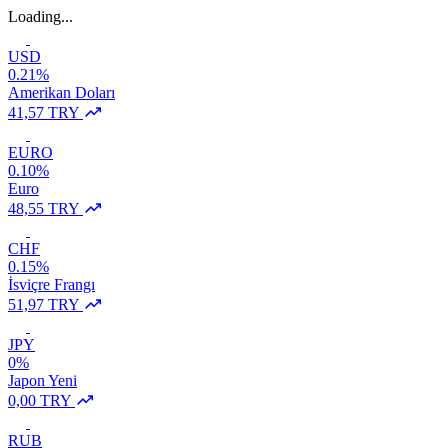
Loading...
USD
0.21%
Amerikan Doları
41,57 TRY
EURO
0.10%
Euro
48,55 TRY
CHF
0.15%
İsviçre Frangı
51,97 TRY
JPY
0%
Japon Yeni
0,00 TRY
RUB