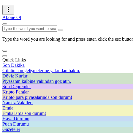
Abone Ol
Type the word you are looking for and press enter, click the esc button
Quick Links
Son Dakika
Günün son gelişmelerine yakından bakın.
Döviz Kurlar
Piyasanın kalbine yakından göz atın.
Son Depremler
Kripto Paralar
Kripto para piyasalarında son durum!
Namaz Vakitleri
Emtia
Emtia'larda son durum!
Hava Durumu
Puan Durumu
Gazeteler