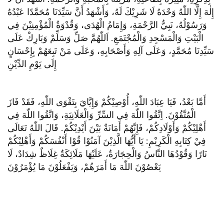
إِلٰهَ إِلَّا اللّٰهُ وَحْدَهُ لَا شَرِيْكَ لَهُ، وَأَشْهَدُ أَنَّ سَيِّدَنَا مُحَمَّدًا عَبْدُهُ
وَرَسُوْلُهُ، نَبِيُّ الرَّحْمَةِ، وَإِمَامُ الْهُدَى، وَقُدْوَةُ الْمُؤْمِنِيْنَ فِي
الْبَيْتِ وَالْمَسْجِدِ وَالْمُجْتَمَعِ. اَللّٰهُمَّ صَلِّ وَسَلِّمْ وَبَارِكْ عَلَى
سَيِّدِنَا مُحَمَّدٍ، وَعَلَى آلِهِ وَأَصْحَابِهِ، وَعَلَى مَنْ تَبِعَهُمْ بِإِحْسَانٍ
إِلَى يَوْمِ الدِّيْنِ
أَمَّا بَعْدُ، فَيَا عِبَادَ اللّٰهِ، أُوْصِيْكُمْ وَإِيَّايَ بِتَقْوَى اللّٰهِ، فَقَدْ فَازَ
الْمُتَّقُوْنَ. اِتَّقُوا اللّٰهَ فِي السِّرِّ وَالْعَلَانِيَةِ، وَاتَّقُوا اللّٰهَ فِي
أَهْلِيْكُمْ وَأَوْلَادِكُمْ، فَإِنَّهُمْ أَمَانَةٌ بَيْنَ أَيْدِيْكُمْ. قَالَ اللّٰهُ تَعَالَى
فِيْ كِتَابِهِ الْكَرِيْمِ: يَا أَيُّهَا الَّذِيْنَ آمَنُوْا قُوْا أَنْفُسَكُمْ وَأَهْلِيْكُمْ
نَارًا وَقُوْدُهَا النَّاسُ وَالْحِجَارَةُ، عَلَيْهَا مَلَائِكَةٌ غِلَاظٌ شِدَادٌ، لَا
يَعْصُوْنَ اللّٰهَ مَا أَمَرَهُمْ، وَيَفْعَلُوْنَ مَا يُؤْمَرُوْنَ