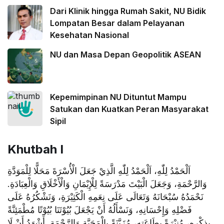
Dari Klinik hingga Rumah Sakit, NU Bidik
Lompatan Besar dalam Pelayanan
Kesehatan Nasional
NU dan Masa Depan Geopolitik ASEAN
Kepemimpinan NU Dituntut Mampu
Satukan dan Kuatkan Peran Masyarakat
Sipil
Khutbah I
اَلْحَمْدُ لِلّٰهِ، اَلْحَمْدُ لِلّٰهِ الَّذِيْ جَعَلَ الْأُسْرَةَ مَحَلًّا لِلْمَوَدَّةِ
وَالرَّحْمَةِ، وَجَعَلَ الْبَيْتَ مَدْرَسَةً لِلْإِيْمَانِ وَالْأَخْلَاقِ وَالْعِبَادَةِ.
نَحْمَدُهُ سُبْحَانَهُ وَتَعَالَى عَلَى نِعَمِهِ الْكَثِيْرَةِ، وَنَشْكُرُهُ عَلَى
فَضْلِهِ وَإِحْسَانِهِ، وَنَسْأَلُهُ أَنْ يَجْعَلَ بُيُوْتَنَا بُيُوْتًا مُطْمَئِنَّةً
بِذِكْرِهِ، مُنِيْرَةً بِطَاعَتِهِ، مُزَيَّنَةً بِالْمَحَبَّةِ وَالرَّحْمَةِ. أَشْهَدُ أَنْ لَا