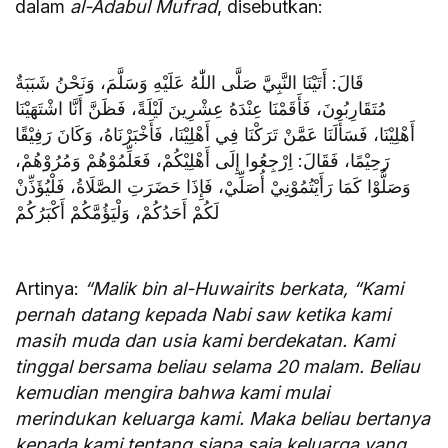
dalam
al-Adabul Mufrad
, disebutkan:
قَالَ: أَتَيْنَا النَّبِيَّ صَلَّى اللّٰهُ عَلَيْهِ وَسَلَّمَ، وَنَحْنُ شَبَبَةٌ
مُتَقَارِبُونَ، فَأَقَمْنَا عِنْدَهُ عِشْرِينَ لَيْلَةً، فَظَنَّ أَنَّا اشْتَهَيْنَا
أَهْلِيْنَا، فَسَأَلَنَا عَمَّنْ تَرَكْنَا فِي أَهْلِيْنَا، فَأَخْبَرْنَاهُ، وَكَانَ رَفِيْقًا
رَحِيْمًا، فَقَالَ: اِرْجِعُوا إِلَى أَهْلِيْكُمْ، فَعَلِّمُوْهُمْ وَمُرُوْهُمْ،
وَصَلُّوْا كَمَا رَأَيْتُمُوْنِيْ أُصَلِّيْ، فَإِذَا حَضَرَتِ الصَّلَاةُ، فَلْيُؤَذِّنْ
لَكُمْ أَحَدُكُمْ، وَلْيَؤُمَّكُمْ أَكْبَرُكُمْ
Artinya:
“Malik bin al-Huwairits berkata, “Kami
pernah datang kepada Nabi saw ketika kami
masih muda dan usia kami berdekatan. Kami
tinggal bersama beliau selama 20 malam. Beliau
kemudian mengira bahwa kami mulai
merindukan keluarga kami. Maka beliau bertanya
kepada kami tentang siapa saja keluarga yang