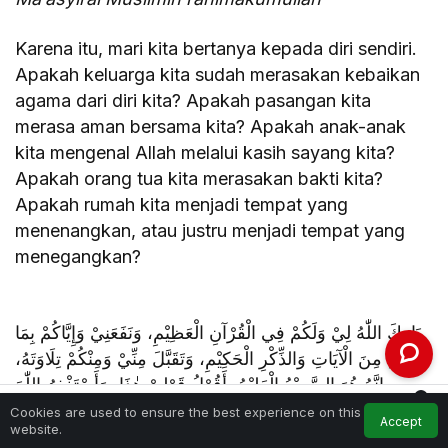
Karena itu, mari kita bertanya kepada diri sendiri.
Apakah keluarga kita sudah merasakan kebaikan
agama dari diri kita? Apakah pasangan kita
merasa aman bersama kita? Apakah anak-anak
kita mengenal Allah melalui kasih sayang kita?
Apakah orang tua kita merasakan bakti kita?
Apakah rumah kita menjadi tempat yang
menenangkan, atau justru menjadi tempat yang
menegangkan?
بَارَكَ اللّٰهُ لِيْ وَلَكُمْ فِي الْقُرْآنِ الْعَظِيْمِ، وَنَفَعَنِيْ وَإِيَّاكُمْ بِمَا
فِيْهِ مِنَ الْآيَاتِ وَالذِّكْرِ الْحَكِيْمِ، وَتَقَبَّلَ مِنِّيْ وَمِنْكُمْ تِلَاوَتَهُ،
إِنَّهُ هُوَ السَّمِيْعُ الْعَلِيْمُ. أَقُوْلُ قَوْلِيْ هٰذَا، وَأَسْتَغْفِرُ اللّٰهَ
0
الْعَظِيْمَ لِيْ وَلَكُمْ، وَلِسَائِرِ الْمُسْلِمِيْنَ وَالْمُسْلِمَاتِ،
Cookies are used to ensure the best experience on this
Accept
Feed
My Account
Notifications
website.
Home
فَاسْتَغْفِرُوْهُ، إِنَّهُ هُوَ الْغَفُوْرُ الرَّحِيْمُ