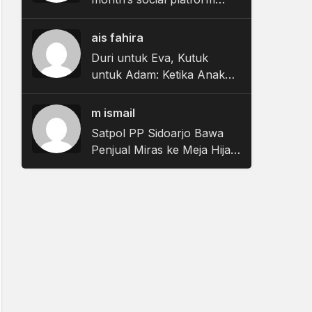
updates and what they
mean for brands
ais fahira
Duri untuk Eva, Kutuk
untuk Adam: Ketika Anak
Laki-Laki Dibiarkan Bisu
saat Pubertas
m ismail
Satpol PP Sidoarjo Bawa
Penjual Miras ke Meja Hijau,
Hakim Jatuhkan Vonis
Denda