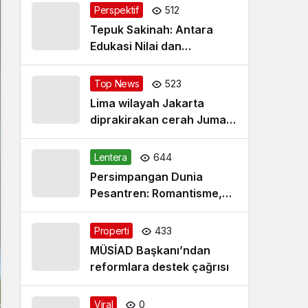
Perspektif
512
Tepuk Sakinah: Antara
Edukasi Nilai dan
Simplifikasi Masalah
Top News
523
Lima wilayah Jakarta
diprakirakan cerah Jumat
pagi
Lentera
644
Persimpangan Dunia
Pesantren: Romantisme,
Realitas dan Harapan Baru
Properti
433
MÜSİAD Başkanı’ndan
reformlara destek çağrısı
Viral
0