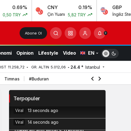
9%
CNY
0.19%
GBP
Çin Yuanı
İngiliz Sterlini
Y
5,82 TRY
55,54
Abone Ol
0
onomi
Opinion
Lifestyle
Video
EN
24.4 °
Istanbul
BIST
11.258,72
GR. ALTIN
5.012,06
Timnas
#Buduran
Myspace Owners Confirm Plans to
2
Terpopuler
Relaunch the Platform
Coldcard Issues Urgent Warning as
Viral
13 seconds ago
Bitcoin Wallet Exploit Remains Active
3
Viral
14 seconds ago
TheWrap and What’s Trending
4