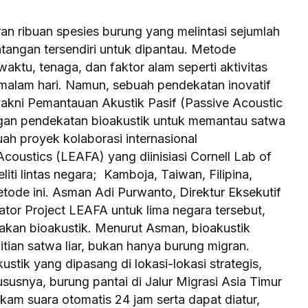
ran ribuan spesies burung yang melintasi sejumlah
ntangan tersendiri untuk dipantau. Metode
waktu, tenaga, dan faktor alam seperti aktivitas
 malam hari. Namun, sebuah pendekatan inovatif
akni Pemantauan Akustik Pasif (Passive Acoustic
gan pendekatan bioakustik untuk memantau satwa
uah proyek kolaborasi internasional
coustics (LEAFA) yang diinisiasi Cornell Lab of
liti lintas negara; Kamboja, Taiwan, Filipina,
tode ini. Asman Adi Purwanto, Direktur Eksekutif
tor Project LEAFA untuk lima negara tersebut,
akan bioakustik. Menurut Asman, bioakustik
tian satwa liar, bukan hanya burung migran.
stik yang dipasang di lokasi-lokasi strategis,
usnya, burung pantai di Jalur Migrasi Asia Timur
ekam suara otomatis 24 jam serta dapat diatur,