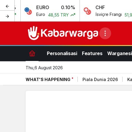
EURO
0.10%
CHF
0.15%
Euro
İsviçre Frangı
48,55 TRY
51,97 TRY
Personalisasi
Features
Warganesi
Thu,6 August 2026
WHAT'S HAPPENING
Piala Dunia 2026
Ka