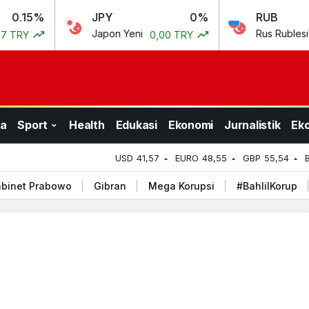
JPY
0%
RUB
0.6
Japon Yeni
Rus Rublesi
0,00 TRY
0,50 TR
a
Sport
Health
Edukasi
Ekonomi
Jurnalistik
Ek
USD
41,57
EURO
48,55
GBP
55,54
binet Prabowo
Gibran
Mega Korupsi
#BahlilKorup