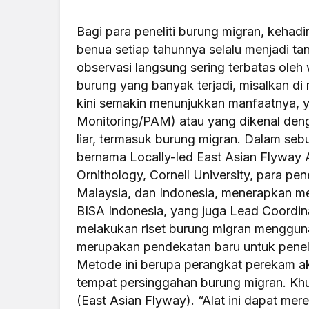
Bagi para peneliti burung migran, kehadi
benua setiap tahunnya selalu menjadi ta
observasi langsung sering terbatas oleh 
burung yang banyak terjadi, misalkan di
kini semakin menunjukkan manfaatnya, y
Monitoring/PAM) atau yang dikenal den
liar, termasuk burung migran. Dalam seb
bernama Locally-led East Asian Flyway A
Ornithology, Cornell University, para pene
Malaysia, dan Indonesia, menerapkan me
BISA Indonesia, yang juga Lead Coordina
melakukan riset burung migran menggun
merupakan pendekatan baru untuk peneli
Metode ini berupa perangkat perekam aku
tempat persinggahan burung migran. Khus
(East Asian Flyway). “Alat ini dapat mer