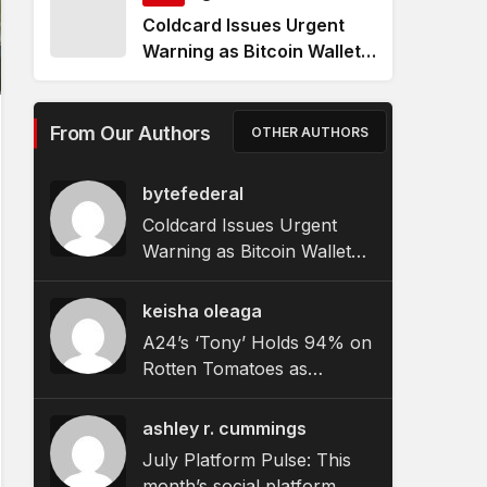
Coldcard Issues Urgent
Warning as Bitcoin Wallet
Exploit Remains Active
From Our Authors
OTHER AUTHORS
bytefederal
Coldcard Issues Urgent
Warning as Bitcoin Wallet
Exploit Remains Active
keisha oleaga
A24’s ‘Tony’ Holds 94% on
Rotten Tomatoes as
Bourdain Biopic Hits
Theaters
ashley r. cummings
July Platform Pulse: This
month’s social platform