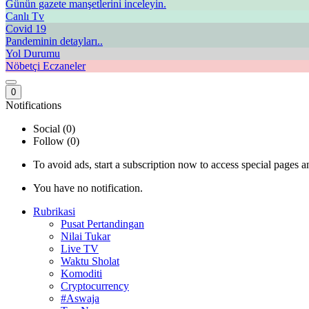
Günün gazete manşetlerini inceleyin.
Canlı Tv
Covid 19
Pandeminin detayları..
Yol Durumu
Nöbetçi Eczaneler
0
Notifications
Social (0)
Follow (0)
To avoid ads, start a subscription now to access special pages an
You have no notification.
Rubrikasi
Pusat Pertandingan
Nilai Tukar
Live TV
Waktu Sholat
Komoditi
Cryptocurrency
#Aswaja