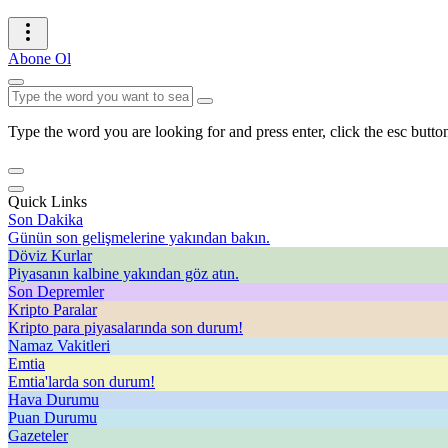
Abone Ol
Type the word you are looking for and press enter, click the esc button
Quick Links
Son Dakika
Günün son gelişmelerine yakından bakın.
Döviz Kurlar
Piyasanın kalbine yakından göz atın.
Son Depremler
Kripto Paralar
Kripto para piyasalarında son durum!
Namaz Vakitleri
Emtia
Emtia'larda son durum!
Hava Durumu
Puan Durumu
Gazeteler