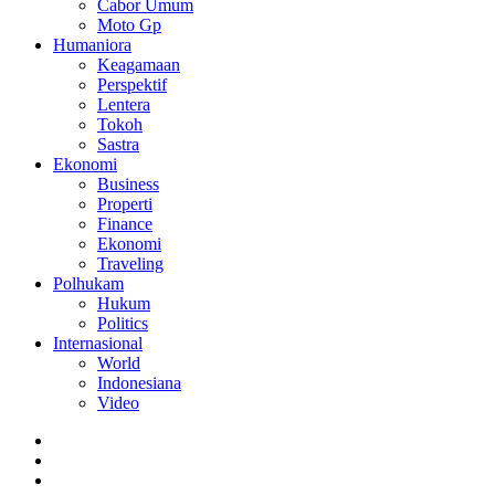
Cabor Umum
Moto Gp
Humaniora
Keagamaan
Perspektif
Lentera
Tokoh
Sastra
Ekonomi
Business
Properti
Finance
Ekonomi
Traveling
Polhukam
Hukum
Politics
Internasional
World
Indonesiana
Video