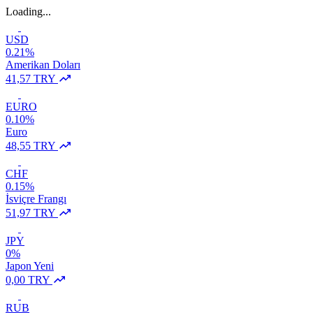
Loading...
USD
0.21%
Amerikan Doları
41,57 TRY
EURO
0.10%
Euro
48,55 TRY
CHF
0.15%
İsviçre Frangı
51,97 TRY
JPY
0%
Japon Yeni
0,00 TRY
RUB