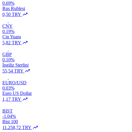
0.69%
Rus Rublesi
0,50 TRY
CNY
0.19%
Çin Yuanı
5,82 TRY
GBP
0.10%
İngiliz Sterlini
55,54 TRY
EURO/USD
0.03%
Euro US Dollar
1,17 TRY
BIST
-1.04%
Bist 100
11.258,72 TRY