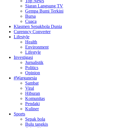
Top News
Siaran Langsung TV
Gempa Bumi Terkini
Bursa
Cuaca
Klasmen Sepakbola Dunia
Curenncy Converter
Lifestyle
Health
Environment
Lifestyle
Investigasi
Jurnalistik
Politics
Opinion
#Warganesia
Sambat
Viral
Hiburan
Komunitas
Pendaki
Kuliner
Sports
Sepak bola
Bulu tangkis