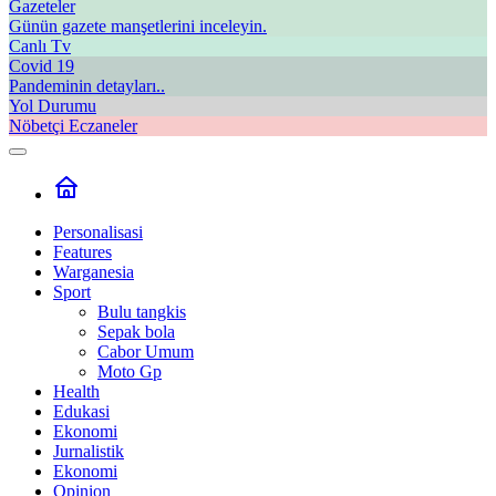
Gazeteler
Günün gazete manşetlerini inceleyin.
Canlı Tv
Covid 19
Pandeminin detayları..
Yol Durumu
Nöbetçi Eczaneler
Personalisasi
Features
Warganesia
Sport
Bulu tangkis
Sepak bola
Cabor Umum
Moto Gp
Health
Edukasi
Ekonomi
Jurnalistik
Ekonomi
Opinion