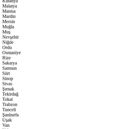
Kütahya
Malatya
Manisa
Mardin
Mersin
Muğla
Muş
Nevşehir
Niğde
Ordu
Osmaniye
Rize
Sakarya
Samsun
Siirt
Sinop
Sivas
Şırnak
Tekirdağ
Tokat
Trabzon
Tunceli
Şanlıurfa
Uşak
Van