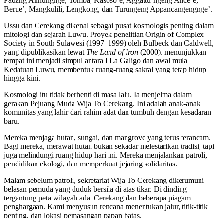
Padang Annungnge, Tomba, Kasoso’e, Aggattu’ngeng Ance’e,
Berue’, Mangkulili, Lengkong, dan Turungeng Appancangengnge’.
Ussu dan Cerekang dikenal sebagai pusat kosmologis penting dalam
mitologi dan sejarah Luwu. Proyek penelitian Origin of Complex
Society in South Sulawesi (1997–1999) oleh Bulbeck dan Caldwell,
yang dipublikasikan lewat
The Land of Iron
(2000), menunjukkan
tempat ini menjadi simpul antara I La Galigo dan awal mula
Kedatuan Luwu, membentuk ruang-ruang sakral yang tetap hidup
hingga kini.
Kosmologi itu tidak berhenti di masa lalu. Ia menjelma dalam
gerakan Pejuang Muda Wija To Cerekang.
Ini adalah anak-anak
komunitas yang lahir dari rahim adat dan tumbuh dengan kesadaran
baru.
Mereka menjaga hutan, sungai, dan mangrove yang terus terancam.
Bagi mereka, merawat hutan bukan sekadar melestarikan tradisi, tapi
juga melindungi ruang hidup hari ini. Mereka menjalankan patroli,
pendidikan ekologi, dan memperkuat jejaring solidaritas.
Malam sebelum patroli, sekretariat Wija To Cerekang dikerumuni
belasan pemuda yang duduk bersila di atas tikar. Di dinding
tergantung peta wilayah adat Cerekang dan beberapa piagam
penghargaan. Kami menyusun rencana menentukan jalur, titik-titik
penting, dan lokasi pemasangan papan batas.