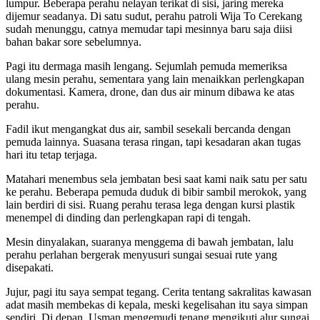
lumpur. Beberapa perahu nelayan terikat di sisi, jaring mereka
dijemur seadanya. Di satu sudut, perahu patroli Wija To Cerekang
sudah menunggu, catnya memudar tapi mesinnya baru saja diisi
bahan bakar sore sebelumnya.
Pagi itu dermaga masih lengang. Sejumlah pemuda memeriksa
ulang mesin perahu, sementara yang lain menaikkan perlengkapan
dokumentasi. Kamera, drone, dan dus air minum dibawa ke atas
perahu.
Fadil ikut mengangkat dus air, sambil sesekali bercanda dengan
pemuda lainnya. Suasana terasa ringan, tapi kesadaran akan tugas
hari itu tetap terjaga.
Matahari menembus sela jembatan besi saat kami naik satu per satu
ke perahu. Beberapa pemuda duduk di bibir sambil merokok, yang
lain berdiri di sisi. Ruang perahu terasa lega dengan kursi plastik
menempel di dinding dan perlengkapan rapi di tengah.
Mesin dinyalakan, suaranya menggema di bawah jembatan, lalu
perahu perlahan bergerak menyusuri sungai sesuai rute yang
disepakati.
Jujur, pagi itu saya sempat tegang. Cerita tentang sakralitas kawasan
adat masih membekas di kepala, meski kegelisahan itu saya simpan
sendiri. Di depan, Usman mengemudi tenang mengikuti alur sungai