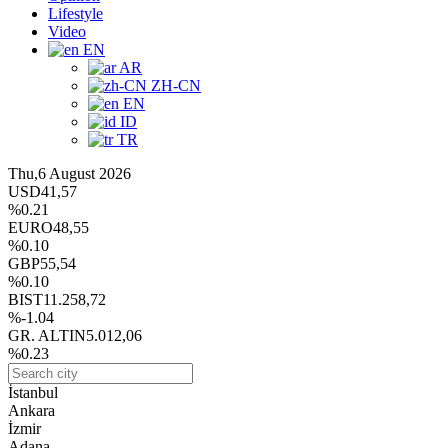
Lifestyle
Video
EN
AR
ZH-CN
EN
ID
TR
Thu,6 August 2026
USD
41,57
%0.21
EURO
48,55
%0.10
GBP
55,54
%0.10
BIST
11.258,72
%-1.04
GR. ALTIN
5.012,06
%0.23
İstanbul
Ankara
İzmir
Adana