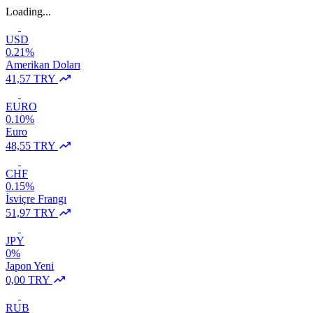
Loading...
USD
0.21%
Amerikan Doları
41,57 TRY
EURO
0.10%
Euro
48,55 TRY
CHF
0.15%
İsviçre Frangı
51,97 TRY
JPY
0%
Japon Yeni
0,00 TRY
RUB