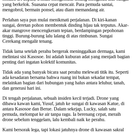
yang berkelok. Suasana cepat mencair. Para pemuda santai,
mengobrol, bermain ponsel, atau diam memandang air.
Perlahan saya pun mulai menikmati perjalanan. Di kiri-kanan
sungai, deretan pohon membentuk dinding hijau tak terputus. Akar-
akar mangrove mencengkeram tepian, berdampingan pepohonan
tinggi. Burung-burung lalu lalang di atas rimbunan. Sungai
Cerekang mengalir tenang.
Tidak lama setelah perahu bergerak meninggalkan dermaga, kami
melintasi sisi Kasosoe. Ini adalah kuburan adat yang menjadi bagian
penting dari ingatan kolektif komunitas.
Tidak ada yang banyak bicara saat perahu melewati titik itu. Seperti
ada kesadaran bersama bahwa ruang ini bukan sekadar tempat,
melainkan bagian dari hubungan yang halus antara leluhur, tanah,
dan generasi hari ini.
Di tengah perjalanan, sebuah insiden kecil terjadi. Drone yang
dibawa kawan kami, Yusuf, jatuh ke sungai di kawasan Katue, di
antara Kasosoe dan Berue. Dalam sekejap, Lucky, salah satu
pemuda, melompat ke air tanpa ragu. Ia berenang cepat, meraih
drone sebelum tenggelam, lalu kembali naik ke perahu.
Kami bersorak lega, tapi lokasi jatuhnya drone di kawasan sakral