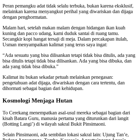
Peran pemangku adat tidak selalu terbuka, bukan karena eksklusif,
melainkan karena menyangkut perihal yang diwariskan dan dijaga
dengan penghormatan.
Malam hari, setelah makan malam dengan hidangan ikan kuah
kuning dan pacco udang, kami duduk santai di ruang tamu.
Secangkir kopi hangat tersaji di meja. Dalam percakapan itulah,
Usman menyampaikan kalimat yang terus saya ingat:
“Ada sesuatu yang bisa dilisankan tetapi tidak bisa ditulis, ada yang
bisa ditulis tetapi tidak bisa dilisankan. Ada yang bisa dibuka, dan
ada yang tidak bisa dibuka.”
Kalimat itu bukan sekadar petuah melainkan penegasan:
pengetahuan adat dijaga, diwariskan dengan cara tertentu, dan
dihormati sebagai bagian dari kehidupan.
Kosmologi Menjaga Hutan
To Cerekang menempatkan asal-usul mereka sebagai bagian dari
kisah Batara Guru, manusia pertama yang diturunkan dari langit
(Botting Langi’) di wilayah sakral Bukit Pinsimaoni.
Selain Pinsimaoni, ada sembilan lokasi sakral lain: Ujung Tan’e,