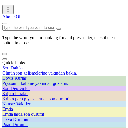
Abone Ol
Type the word you are looking for and press enter, click the esc
button to close.
Quick Links
Son Dakika
Günün son gelişmelerine yakından bakın.
Döviz Kurlar
Piyasanın kalbine yakından göz atın.
Son Depremler
Kripto Paralar
Kripto para piyasalarında son durum!
Namaz Vakitleri
Emtia
Emtia'larda son durum!
Hava Durumu
Puan Durumu