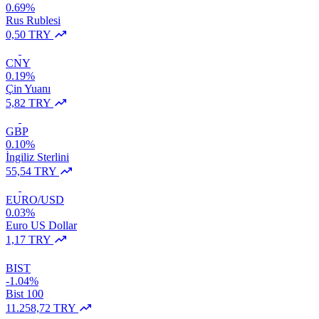
0.69%
Rus Rublesi
0,50 TRY
CNY
0.19%
Çin Yuanı
5,82 TRY
GBP
0.10%
İngiliz Sterlini
55,54 TRY
EURO/USD
0.03%
Euro US Dollar
1,17 TRY
BIST
-1.04%
Bist 100
11.258,72 TRY