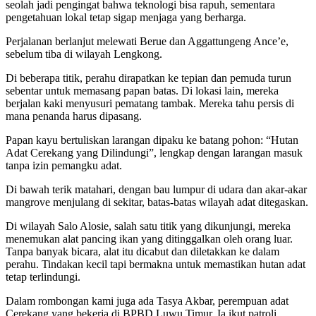
seolah jadi pengingat bahwa teknologi bisa rapuh, sementara
pengetahuan lokal tetap sigap menjaga yang berharga.
Perjalanan berlanjut melewati Berue dan Aggattungeng Ance’e,
sebelum tiba di wilayah Lengkong.
Di beberapa titik, perahu dirapatkan ke tepian dan pemuda turun
sebentar untuk memasang papan batas. Di lokasi lain, mereka
berjalan kaki menyusuri pematang tambak. Mereka tahu persis di
mana penanda harus dipasang.
Papan kayu bertuliskan larangan dipaku ke batang pohon: “Hutan
Adat Cerekang yang Dilindungi”, lengkap dengan larangan masuk
tanpa izin pemangku adat.
Di bawah terik matahari, dengan bau lumpur di udara dan akar-akar
mangrove menjulang di sekitar, batas-batas wilayah adat ditegaskan.
Di wilayah Salo Alosie, salah satu titik yang dikunjungi, mereka
menemukan alat pancing ikan yang ditinggalkan oleh orang luar.
Tanpa banyak bicara, alat itu dicabut dan diletakkan ke dalam
perahu. Tindakan kecil tapi bermakna untuk memastikan hutan adat
tetap terlindungi.
Dalam rombongan kami juga ada
Tasya Akbar, perempuan adat
Cerekang yang bekerja di BPBD Luwu Timur. Ia ikut patroli