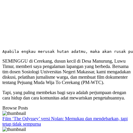
Apabila engkau merusak hutan adatmu, maka akan rusak pu
SEMINGGU di Cerekang, dusun kecil di Desa Manurung, Luwu
Timur, memberi saya pengalaman lapangan yang berbeda. Bersama
tim dosen Sosiologi Universitas Negeri Makassar, kami mengadakan
diskusi, pelatihan jurnalisme warga, dan membuat film dokumenter
tentang Pejuang Muda Wija To Cerekang (PM-WTC).
Tapi, yang paling membekas bagi saya adalah perjumpaan dengan
cara hidup dan cara komunitas adat mewariskan pengetahuannya.
Browse Posts
Film ‘The Odyssey’ versi Nolan: Memukau dan mendebarkan, tapi
tetap tidak sempurna