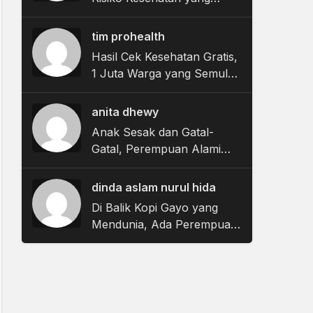
Sering Diremehkan
tim prohealth
Hasil Cek Kesehatan Gratis,
1 Juta Warga yang Semula
Sehat Kini Terdeteksi
Hipertensi
anita dhewy
Anak Sesak dan Gatal-
Gatal, Perempuan Alami
KDRT, Biaya Sosial-Ekologis
yang Diabaikan Harita di
dinda aslam nurul hida
Pulau Obi
Di Balik Kopi Gayo yang
Mendunia, Ada Perempuan
Yang Digaji Kecil dan
Terabaikan Nasibnya