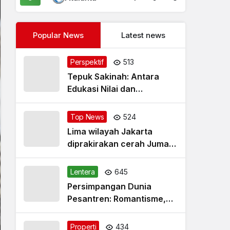
Popular News
Latest news
Perspektif
513
Tepuk Sakinah: Antara
Edukasi Nilai dan
Simplifikasi Masalah
Top News
524
Lima wilayah Jakarta
diprakirakan cerah Jumat
pagi
Lentera
645
Persimpangan Dunia
Pesantren: Romantisme,
Realitas dan Harapan Baru
Properti
434