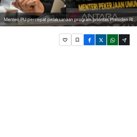
Menteri PU percepat pelaksanaan program prioritas Presiden RI