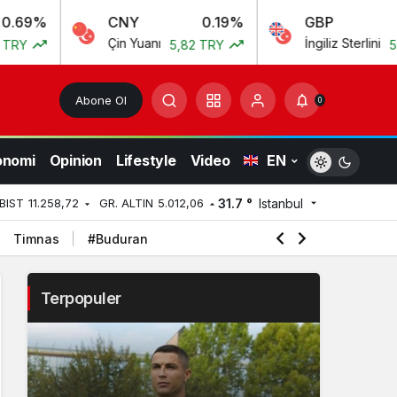
CNY
0.19%
GBP
0.10
Çin Yuanı
İngiliz Sterlini
5,82 TRY
55,54 TRY
Abone Ol
0
onomi
Opinion
Lifestyle
Video
EN
31.7 °
Istanbul
BIST
11.258,72
GR. ALTIN
5.012,06
Timnas
#Buduran
Terpopuler