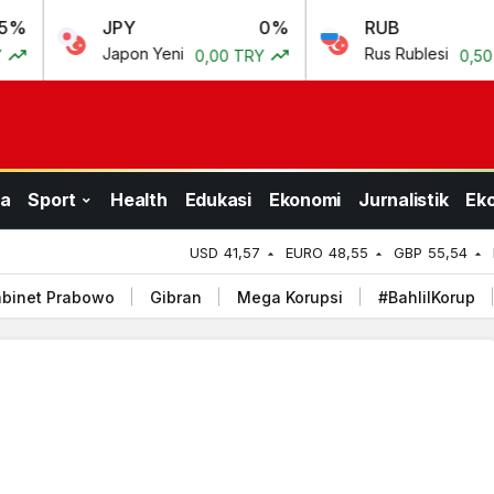
JPY
0%
RUB
0.69%
Japon Yeni
Rus Rublesi
0,00 TRY
0,50 TRY
a
Sport
Health
Edukasi
Ekonomi
Jurnalistik
Ek
USD
41,57
EURO
48,55
GBP
55,54
binet Prabowo
Gibran
Mega Korupsi
#BahlilKorup