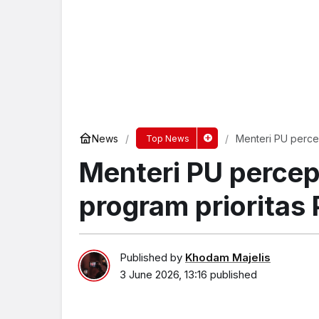
News
Menteri PU perce
Top News
Menteri PU perce
program prioritas 
Published by
Khodam Majelis
3 June 2026, 13:16
published