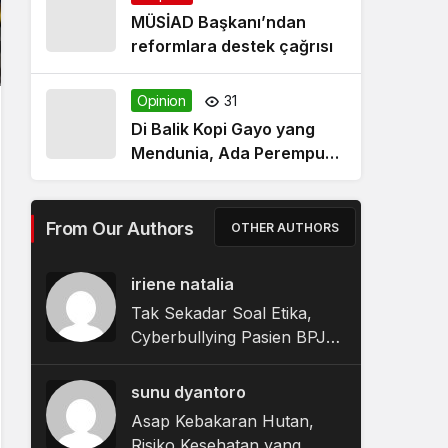
MÜSİAD Başkanı’ndan
reformlara destek çağrısı
Opinion
31
Di Balik Kopi Gayo yang
Mendunia, Ada Perempuan
Yang Digaji Kecil dan
Terabaikan Nasibnya
From Our Authors
OTHER AUTHORS
iriene natalia
Tak Sekadar Soal Etika,
Cyberbullying Pasien BPJS
Ungkap Masalah Sistemik
Layanan Kesehatan
sunu dyantoro
Asap Kebakaran Hutan,
Risiko Kesehatan yang