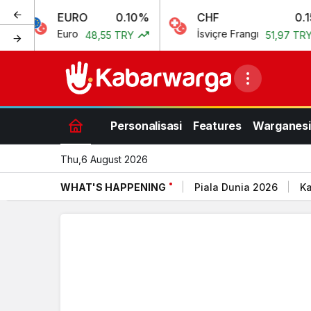
EURO
0.10%
CHF
0.15%
Euro
İsviçre Frangı
48,55 TRY
51,97 TRY
Personalisasi
Features
Warganesi
Thu,6 August 2026
WHAT'S HAPPENING
Piala Dunia 2026
Ka