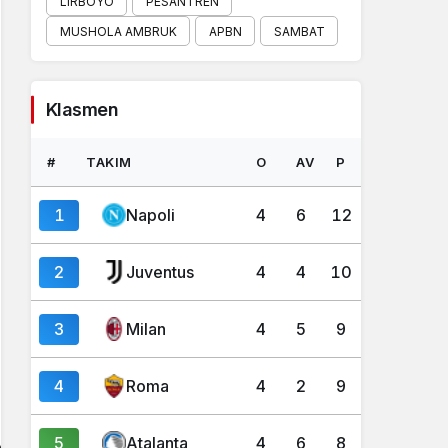
LIRBOYO
PESANTREN
MUSHOLA AMBRUK
APBN
SAMBAT
Klasmen
#
TAKIM
O
AV
P
1
Napoli
4
6
12
2
Juventus
4
4
10
3
Milan
4
5
9
4
Roma
4
2
9
5
Atalanta
4
6
8