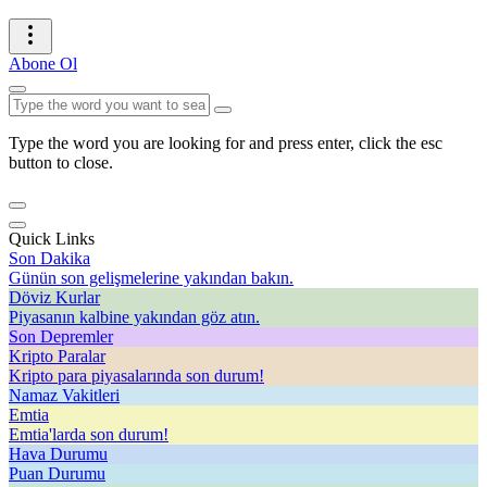
Abone Ol
Type the word you are looking for and press enter, click the esc
button to close.
Quick Links
Son Dakika
Günün son gelişmelerine yakından bakın.
Döviz Kurlar
Piyasanın kalbine yakından göz atın.
Son Depremler
Kripto Paralar
Kripto para piyasalarında son durum!
Namaz Vakitleri
Emtia
Emtia'larda son durum!
Hava Durumu
Puan Durumu