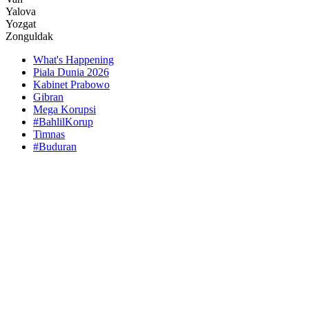
Yalova
Yozgat
Zonguldak
What's Happening
Piala Dunia 2026
Kabinet Prabowo
Gibran
Mega Korupsi
#BahlilKorup
Timnas
#Buduran