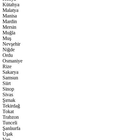
Kütahya
Malatya
Manisa
Mardin
Mersin
Muğla
Muş
Nevşehir
Niğde
Ordu
Osmaniye
Rize
Sakarya
Samsun
Siirt
Sinop
Sivas
Şırnak
Tekirdağ
Tokat
Trabzon
Tunceli
Şanlıurfa
Uşak
Van