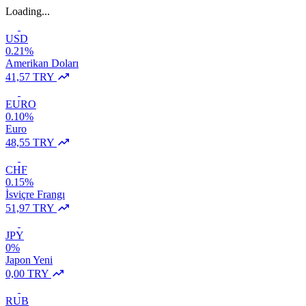
Loading...
USD
0.21%
Amerikan Doları
41,57 TRY
EURO
0.10%
Euro
48,55 TRY
CHF
0.15%
İsviçre Frangı
51,97 TRY
JPY
0%
Japon Yeni
0,00 TRY
RUB