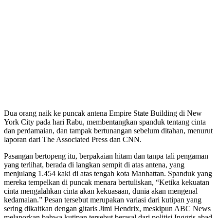
Dua orang naik ke puncak antena Empire State Building di New
York City pada hari Rabu, membentangkan spanduk tentang cinta
dan perdamaian, dan tampak bertunangan sebelum ditahan, menurut
laporan dari The Associated Press dan CNN.
Pasangan bertopeng itu, berpakaian hitam dan tanpa tali pengaman
yang terlihat, berada di langkan sempit di atas antena, yang
menjulang 1.454 kaki di atas tengah kota Manhattan. Spanduk yang
mereka tempelkan di puncak menara bertuliskan, “Ketika kekuatan
cinta mengalahkan cinta akan kekuasaan, dunia akan mengenal
kedamaian.” Pesan tersebut merupakan variasi dari kutipan yang
sering dikaitkan dengan gitaris Jimi Hendrix, meskipun ABC News
melaporkan bahwa kutipan tersebut berasal dari politisi Inggris abad