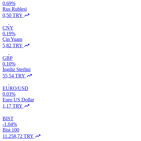
0.69%
Rus Rublesi
0,50 TRY
CNY
0.19%
Çin Yuanı
5,82 TRY
GBP
0.10%
İngiliz Sterlini
55,54 TRY
EURO/USD
0.03%
Euro US Dollar
1,17 TRY
BIST
-1.04%
Bist 100
11.258,72 TRY