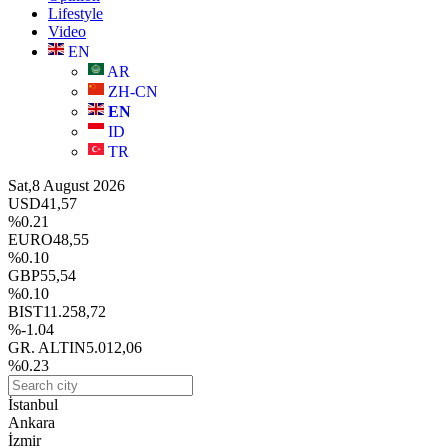
Lifestyle
Video
EN
AR
ZH-CN
EN
ID
TR
Sat,8 August 2026
USD
41,57
%0.21
EURO
48,55
%0.10
GBP
55,54
%0.10
BIST
11.258,72
%-1.04
GR. ALTIN
5.012,06
%0.23
İstanbul
Ankara
İzmir