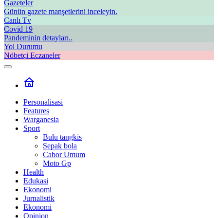
Gazeteler
Günün gazete manşetlerini inceleyin.
Canlı Tv
Covid 19
Pandeminin detayları..
Yol Durumu
Nöbetçi Eczaneler
Personalisasi
Features
Warganesia
Sport
Bulu tangkis
Sepak bola
Cabor Umum
Moto Gp
Health
Edukasi
Ekonomi
Jurnalistik
Ekonomi
Opinion