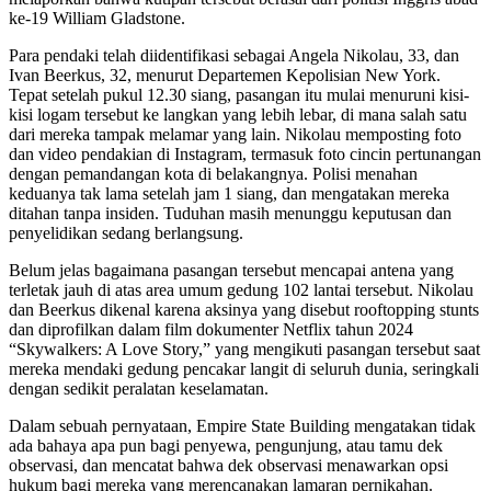
ke-19 William Gladstone.
Para pendaki telah diidentifikasi sebagai Angela Nikolau, 33, dan
Ivan Beerkus, 32, menurut Departemen Kepolisian New York.
Tepat setelah pukul 12.30 siang, pasangan itu mulai menuruni kisi-
kisi logam tersebut ke langkan yang lebih lebar, di mana salah satu
dari mereka tampak melamar yang lain. Nikolau memposting foto
dan video pendakian di Instagram, termasuk foto cincin pertunangan
dengan pemandangan kota di belakangnya. Polisi menahan
keduanya tak lama setelah jam 1 siang, dan mengatakan mereka
ditahan tanpa insiden. Tuduhan masih menunggu keputusan dan
penyelidikan sedang berlangsung.
Belum jelas bagaimana pasangan tersebut mencapai antena yang
terletak jauh di atas area umum gedung 102 lantai tersebut. Nikolau
dan Beerkus dikenal karena aksinya yang disebut rooftopping stunts
dan diprofilkan dalam film dokumenter Netflix tahun 2024
“Skywalkers: A Love Story,” yang mengikuti pasangan tersebut saat
mereka mendaki gedung pencakar langit di seluruh dunia, seringkali
dengan sedikit peralatan keselamatan.
Dalam sebuah pernyataan, Empire State Building mengatakan tidak
ada bahaya apa pun bagi penyewa, pengunjung, atau tamu dek
observasi, dan mencatat bahwa dek observasi menawarkan opsi
hukum bagi mereka yang merencanakan lamaran pernikahan.