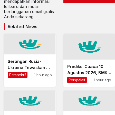
mendapatkan informasi
terbaru dan mulai
berlangganan email gratis
Anda sekarang.
Related News
Serangan Rusia-
Prediksi Cuaca 10
Ukraina Tewaskan 5
Agustus 2026, BMKG
Orang, Puluhan
Perspektif
1 hour ago
Deteksi Potensi
Warga Terluka
Perspektif
1 hour ago
Hujan Lebat di
Sumatera hingga
Papua