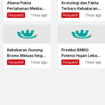
Aliansi Pakta
Kronologi dan Fakta
Pertahanan Mekkah
Terbaru Kebakaran
sebagai Solusi atau
Gedung Bapenda DKI
Perspektif
1 hour ago
Perspektif
1 hour ago
Front Baru?
Abdul Muis
Kebakaran Gunung
Prediksi BMKG:
Bromo Meluas hingga
Potensi Hujan Lebat
176 Hektare, Seluruh
di Sumatra dan
Perspektif
1 hour ago
Perspektif
1 hour ago
Akses Wisata Ditutup
Papua pada 9
Agustus 2026