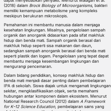
dapat menyebabkan penyakit. Menurut Madigan et al.
(2018) dalam
Brock Biology of Microorganisms
, bakteri
memiliki kemampuan metabolisme yang kompleks
meskipun berukuran mikroskopis.
Pemahaman ini membantu manusia dalam menjaga
kesehatan lingkungan. Misalnya, pengelolaan sampah
organik dan anorganik didasarkan pada sifat makhluk
hidup dan benda mati. Sampah organik berasal dari
makhluk hidup seperti sisa makanan dan daun,
sedangkan sampah anorganik berasal dari benda mati
seperti plastik dan logam. Pengelolaan yang tepat dapat
membantu menjaga keseimbangan lingkungan dan
mengurangi pencemaran.
Dalam bidang
pendidikan
, konsep makhluk hidup dan
benda mati menjadi dasar penting dalam pembelajaran
IPA di sekolah. Siswa diajak untuk mengamati lingkungan
sekitar, mengklasifikasikan objek, serta memahami
hubungan antar komponen dalam ekosistem. Menurut
National Research Council (2012) dalam
A Framework
for K–12 Science Education,
pembelajaran
sains
yang