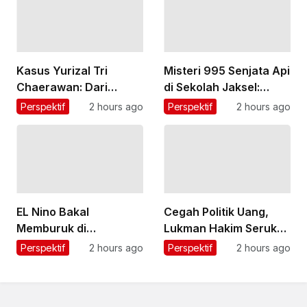
Kasus Yurizal Tri
Misteri 995 Senjata Api
Chaerawan: Dari
di Sekolah Jaksel:
Curhat Menunggu 8
Bertahun-tahun
Perspektif
2 hours ago
Perspektif
2 hours ago
Jam, Hujatan Nakes,
Tersimpan di Ruang
hingga Evaluasi
Eks Ketua Yayasan Kini
Layanan BPJS
Diusut Polisi
EL Nino Bakal
Cegah Politik Uang,
Memburuk di
Lukman Hakim Serukan
Desember, PBB
Pemilihan Rais Aam
Perspektif
2 hours ago
Perspektif
2 hours ago
Bersiap Antisipasi
dan Ketum PBNU Lewat
Paceklik Pangan Global
Musyawarah