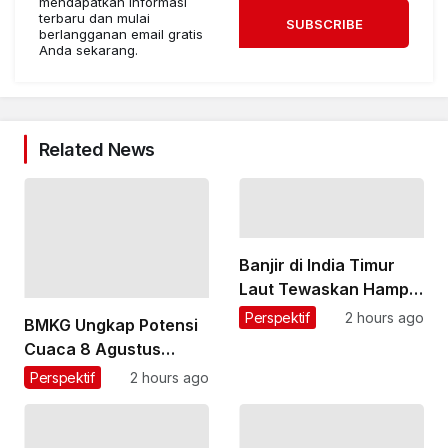
mendapatkan informasi
terbaru dan mulai
SUBSCRIBE
berlangganan email gratis
Anda sekarang.
Related News
Banjir di India Timur
Laut Tewaskan Hampir
100 Orang
Perspektif
2 hours ago
BMKG Ungkap Potensi
Cuaca 8 Agustus
2026: Jakarta
Perspektif
2 hours ago
Berawan, Sumatra
Barat hingga Papua
Diprediksi Hujan