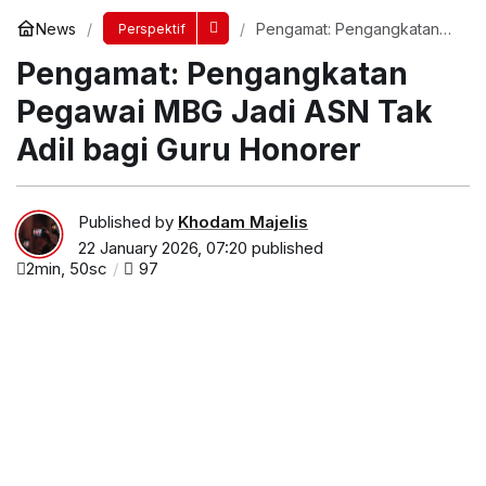
News
Pengamat: Pengangkatan
Perspektif
Pegawai MBG Jadi ASN Tak
Pengamat: Pengangkatan
Adil bagi Guru Honorer
Pegawai MBG Jadi ASN Tak
Adil bagi Guru Honorer
Published by
Khodam Majelis
22 January 2026, 07:20
published
2min, 50sc
97