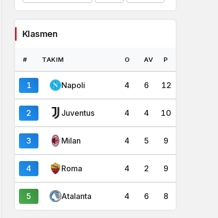
Klasmen
#
TAKIM
O
AV
P
1
Napoli
4
6
12
2
Juventus
4
4
10
3
Milan
4
5
9
4
Roma
4
2
9
5
Atalanta
4
6
8