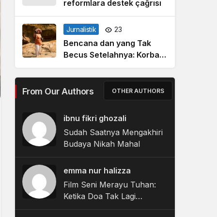
reformlara destek çağrısı
Jurnalistik
23
Bencana dan yang Tak
Becus Setelahnya: Korban
Banjir Tapanuli Tengah
Berjibaku dalam Labirin
Bantuan Pemerintah
From Our Authors
OTHER AUTHORS
ibnu fikri ghozali
Sudah Saatnya Mengakhiri
Budaya Nikah Mahal
emma nur halizza
Film Seni Merayu Tuhan:
Ketika Doa Tak Lagi
Sekadar Meminta tetapi