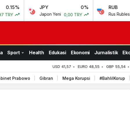
JPY
0%
RUB
0.
Japon Yeni
Rus Rublesi
0,00 TRY
0,50 TR
a
Sport
Health
Edukasi
Ekonomi
Jurnalistik
Ek
USD
41,57
EURO
48,55
GBP
55,54
binet Prabowo
Gibran
Mega Korupsi
#BahlilKorup