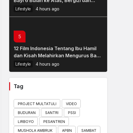
Bayi 6 Bulan ke Atas, Bergizi dan
Mudah Dibuat
Lifestyle
4 hours ago
5
12 Film Indonesia Tentang Ibu Hamil
dan Kisah Melahirkan Mengurus Bayi,
Bagus Sarat Makna
Lifestyle
4 hours ago
Tag
PROJECT MULTATULI
VIDEO
BUDURAN
SANTRI
PSSI
LIRBOYO
PESANTREN
MUSHOLA AMBRUK
APBN
SAMBAT