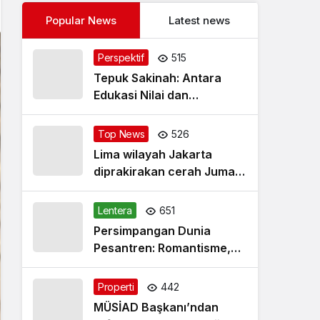
Popular News
Latest news
Perspektif
515
Tepuk Sakinah: Antara
Edukasi Nilai dan
Simplifikasi Masalah
Top News
526
Lima wilayah Jakarta
diprakirakan cerah Jumat
pagi
Lentera
651
Persimpangan Dunia
Pesantren: Romantisme,
Realitas dan Harapan Baru
Properti
442
MÜSİAD Başkanı’ndan