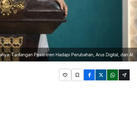
hya: Tantangan Pesantren Hadapi Perubahan, Arus Digital, dan AI