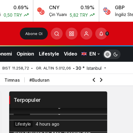
69%
CNY
0.19%
GBP
Çin Yuanı
İngiliz Sterlini
Y
5,82 TRY
55,5
Abone Ol
0
onomi
Opinion
Lifestyle
Video
EN
30 °
Istanbul
BIST
11.258,72
GR. ALTIN
5.012,06
Timnas
#Buduran
Pembisik Rahasia, Raja Tanpa
2
3
Mahkota
Terpopuler
Agustus dan Misteri Darurat Militer
Politics
60 minutes ago
Nick Jonas Spill DM Pertama ke
Politics
60 minutes ago
4
Priyanka Chopra
Lifestyle
4 hours ago
7 Resep MPASI Ikan Kembung untuk