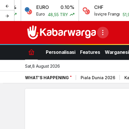
EURO
0.10%
CHF
0.15%
Euro
İsviçre Frangı
48,55 TRY
51,97 TRY
Personalisasi
Features
Warganesi
Sat,8 August 2026
WHAT'S HAPPENING
Piala Dunia 2026
Ka