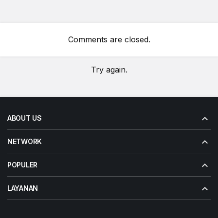
Comments are closed.
Try again.
ABOUT US
NETWORK
POPULER
LAYANAN