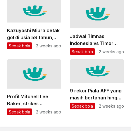
Kazuyoshi Miura cetak
Jadwal Timnas
gol di usia 59 tahun,
Indonesia vs Timor
berikut kisah Sang
Sepak bola
2 weeks ago
Leste di Piala AFF
“King Kazu”
Sepak bola
2 weeks ago
2026, tayang jam
berapa dan di mana?
9 rekor Piala AFF yang
Profil Mitchell Lee
masih bertahan hingga
Baker, striker
kini, Indonesia masuk
Sepak bola
2 weeks ago
naturalisasi Timnas
daftar
Sepak bola
2 weeks ago
Indonesia yang cetak
hattrick di debut