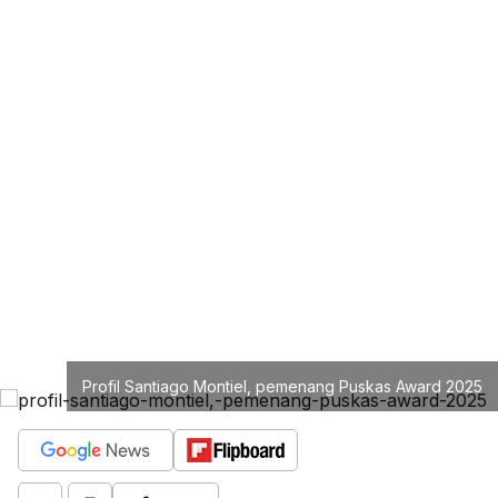
Profil Santiago Montiel, pemenang Puskas Award 2025