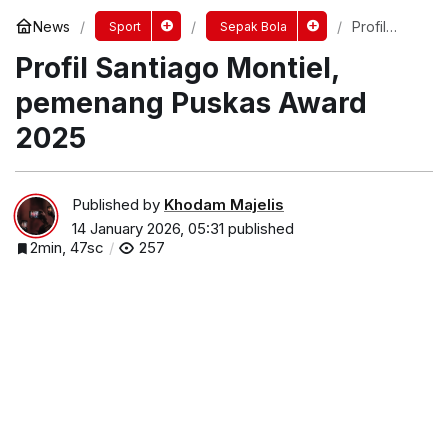
News
Profil
Sport
Sepak Bola
Santiago
Profil Santiago Montiel,
Montiel,
pemenang
Puskas
pemenang Puskas Award
Award
2025
2025
Published by
Khodam Majelis
14 January 2026, 05:31
published
2min, 47sc
257