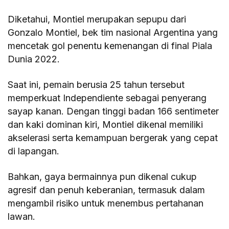
Diketahui, Montiel merupakan sepupu dari
Gonzalo Montiel, bek tim nasional Argentina yang
mencetak gol penentu kemenangan di final Piala
Dunia 2022.
Saat ini, pemain berusia 25 tahun tersebut
memperkuat Independiente sebagai penyerang
sayap kanan. Dengan tinggi badan 166 sentimeter
dan kaki dominan kiri, Montiel dikenal memiliki
akselerasi serta kemampuan bergerak yang cepat
di lapangan.
Bahkan, gaya bermainnya pun dikenal cukup
agresif dan penuh keberanian, termasuk dalam
mengambil risiko untuk menembus pertahanan
lawan.