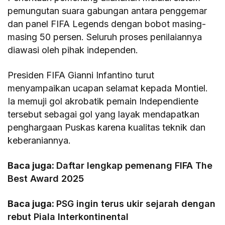
pemungutan suara gabungan antara penggemar
dan panel FIFA Legends dengan bobot masing-
masing 50 persen. Seluruh proses penilaiannya
diawasi oleh pihak independen.
Presiden FIFA Gianni Infantino turut
menyampaikan ucapan selamat kepada Montiel.
Ia memuji gol akrobatik pemain Independiente
tersebut sebagai gol yang layak mendapatkan
penghargaan Puskas karena kualitas teknik dan
keberaniannya.
Baca juga:
Daftar lengkap pemenang FIFA The
Best Award 2025
Baca juga:
PSG ingin terus ukir sejarah dengan
rebut Piala Interkontinental