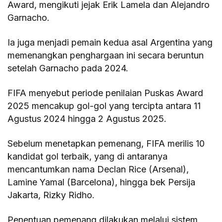
Award, mengikuti jejak Erik Lamela dan Alejandro
Garnacho.
Ia juga menjadi pemain kedua asal Argentina yang
memenangkan penghargaan ini secara beruntun
setelah Garnacho pada 2024.
FIFA menyebut periode penilaian Puskas Award
2025 mencakup gol-gol yang tercipta antara 11
Agustus 2024 hingga 2 Agustus 2025.
Sebelum menetapkan pemenang, FIFA merilis 10
kandidat gol terbaik, yang di antaranya
mencantumkan nama Declan Rice (Arsenal),
Lamine Yamal (Barcelona), hingga bek Persija
Jakarta, Rizky Ridho.
Penentuan pemenang dilakukan melalui sistem