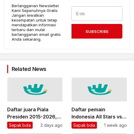
Berlangganan Newsletter
Kami Sepenuhnya Gratis
Jangan lewatkan
kesempatan untuk tetap
mendapatkan informasi
terbaru dan mulai
SUBSCRIBE
berlangganan email gratis
Anda sekarang.
Related News
Daftar juara Piala
Daftar pemain
Presiden 2015-2026,
Indonesia All Stars vs
Persebaya juara
Aston Villa, Ezra
Sepak bola
2 days ago
Sepak bola
1 week ago
terbaru
Walian jadi kapten