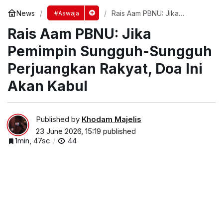
News
Rais Aam PBNU: Jika
#Aswaja
Pemimpin Sungguh-Sungguh
Rais Aam PBNU: Jika
Perjuangkan Rakyat, Doa Ini
Akan Kabul
Pemimpin Sungguh-Sungguh
Perjuangkan Rakyat, Doa Ini
Akan Kabul
Published by
Khodam Majelis
23 June 2026, 15:19
published
1min, 47sc
44