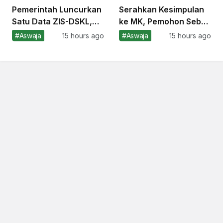
Pemerintah Luncurkan
Serahkan Kesimpulan
Satu Data ZIS-DSKL,
ke MK, Pemohon Sebut
Cegah Penerima Zakat
Dosen Belum Memiliki
#Aswaja
15 hours ago
#Aswaja
15 hours ago
Ganda
Jaminan Penghasilan
Minimum