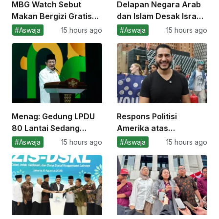
MBG Watch Sebut
Delapan Negara Arab
Makan Bergizi Gratis
dan Islam Desak Israel
Belum Berbasis
Hentikan Genosida
#Aswaja
15 hours ago
#Aswaja
15 hours ago
Perencanaan Kuat
terhadap Rakyat
Palestina
Menag: Gedung LPDU
Respons Politisi
80 Lantai Sedang
Amerika atas
Diproses, Akan Jadi
Kemenangan Abdul El
#Aswaja
15 hours ago
#Aswaja
15 hours ago
Pusat Lembaga
Sayed, dari Mamdani
Keagamaan
hingga Trump