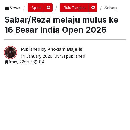
News
Sabar/Re
Sport
Bulu Tangkis
za melaju
Sabar/Reza melaju mulus ke
mulus ke
16 Besar
India
16 Besar India Open 2026
Open
2026
Published by
Khodam Majelis
14 January 2026, 05:31
published
1min, 22sc
84