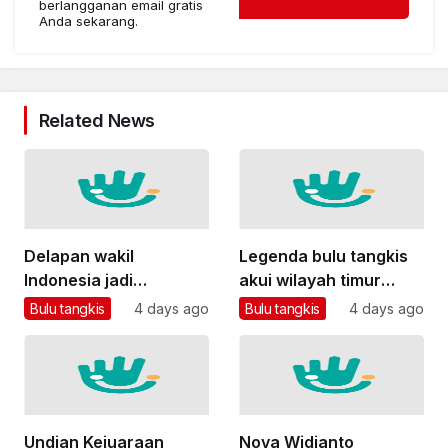
berlangganan email gratis
Anda sekarang.
Related News
Delapan wakil
Legenda bulu tangkis
Indonesia jadi
akui wilayah timur
unggulan Kejuaraan
masih kurang
Bulu tangkis
4 days ago
Bulu tangkis
4 days ago
Dunia BWF 2026
turnamen
Undian Kejuaraan
Nova Widianto