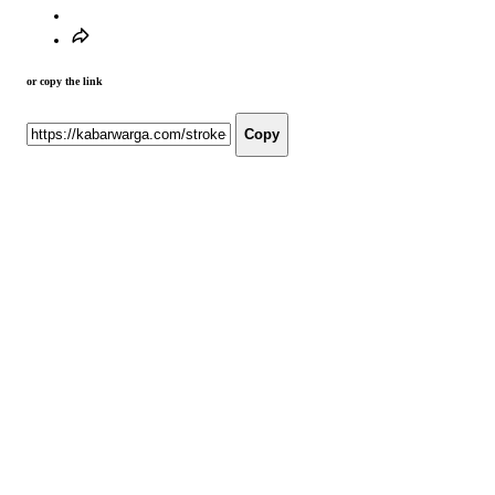
or copy the link
Copy