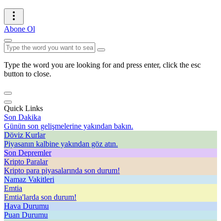
Abone Ol
Type the word you are looking for and press enter, click the esc
button to close.
Quick Links
Son Dakika
Günün son gelişmelerine yakından bakın.
Döviz Kurlar
Piyasanın kalbine yakından göz atın.
Son Depremler
Kripto Paralar
Kripto para piyasalarında son durum!
Namaz Vakitleri
Emtia
Emtia'larda son durum!
Hava Durumu
Puan Durumu