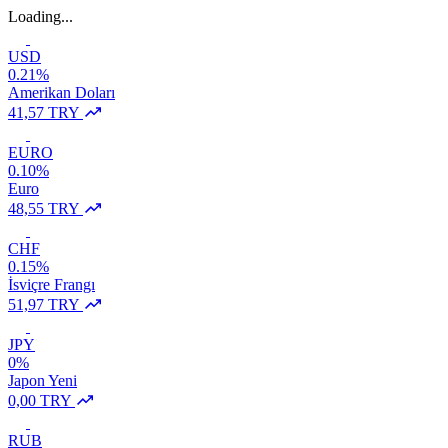
Loading...
USD
0.21%
Amerikan Doları
41,57 TRY
EURO
0.10%
Euro
48,55 TRY
CHF
0.15%
İsviçre Frangı
51,97 TRY
JPY
0%
Japon Yeni
0,00 TRY
RUB