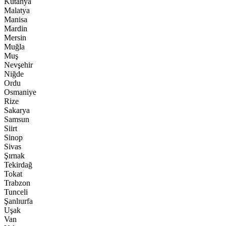
Kütahya
Malatya
Manisa
Mardin
Mersin
Muğla
Muş
Nevşehir
Niğde
Ordu
Osmaniye
Rize
Sakarya
Samsun
Siirt
Sinop
Sivas
Şırnak
Tekirdağ
Tokat
Trabzon
Tunceli
Şanlıurfa
Uşak
Van