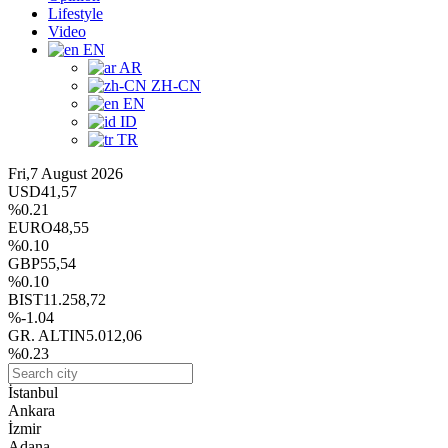
Lifestyle
Video
EN
AR
ZH-CN
EN
ID
TR
Fri,7 August 2026
USD
41,57
%0.21
EURO
48,55
%0.10
GBP
55,54
%0.10
BIST
11.258,72
%-1.04
GR. ALTIN
5.012,06
%0.23
İstanbul
Ankara
İzmir
Adana