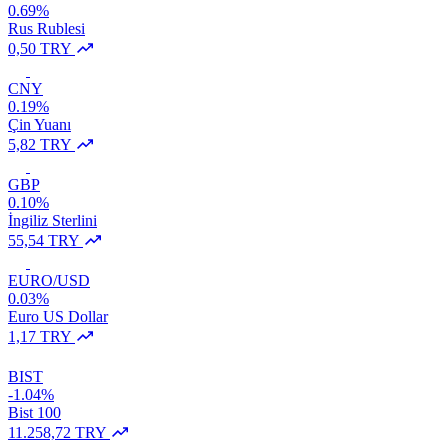
0.69%
Rus Rublesi
0,50 TRY
CNY
0.19%
Çin Yuanı
5,82 TRY
GBP
0.10%
İngiliz Sterlini
55,54 TRY
EURO/USD
0.03%
Euro US Dollar
1,17 TRY
BIST
-1.04%
Bist 100
11.258,72 TRY