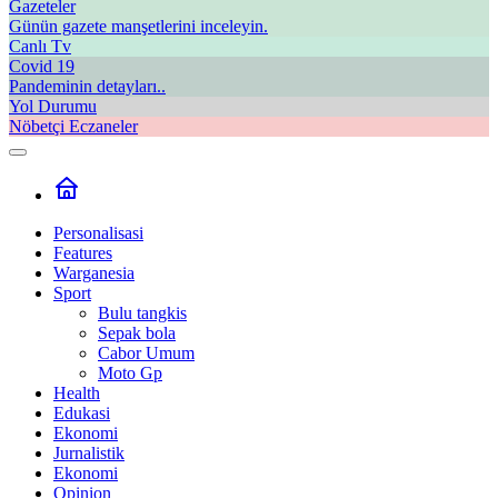
Gazeteler
Günün gazete manşetlerini inceleyin.
Canlı Tv
Covid 19
Pandeminin detayları..
Yol Durumu
Nöbetçi Eczaneler
Personalisasi
Features
Warganesia
Sport
Bulu tangkis
Sepak bola
Cabor Umum
Moto Gp
Health
Edukasi
Ekonomi
Jurnalistik
Ekonomi
Opinion