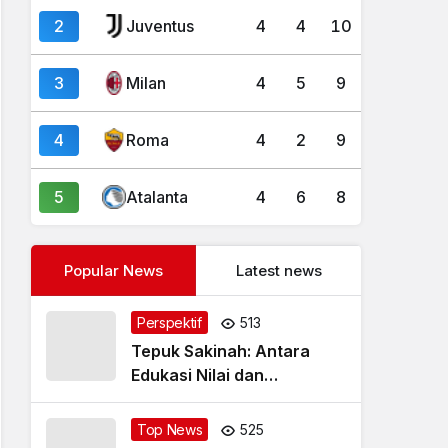
2
Juventus
4
4
10
3
Milan
4
5
9
4
Roma
4
2
9
5
Atalanta
4
6
8
Popular News
Latest news
Perspektif
513
Tepuk Sakinah: Antara
Edukasi Nilai dan
Simplifikasi Masalah
Top News
525