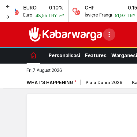
EURO
0.10%
CHF
0.15%
Euro
İsviçre Frangı
48,55 TRY
51,97 TRY
Personalisasi
Features
Warganesi
Fri,7 August 2026
WHAT'S HAPPENING
Piala Dunia 2026
Ka