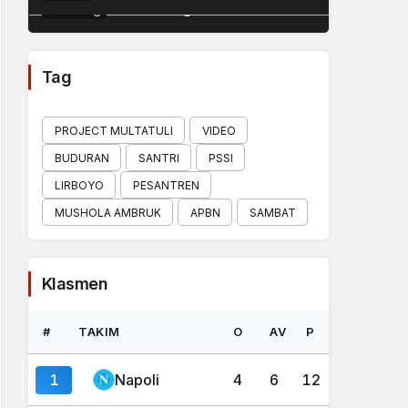
Traveling
2 minutes ago
Tag
PROJECT MULTATULI
VIDEO
BUDURAN
SANTRI
PSSI
LIRBOYO
PESANTREN
MUSHOLA AMBRUK
APBN
SAMBAT
Klasmen
#
TAKIM
O
AV
P
1
Napoli
4
6
12