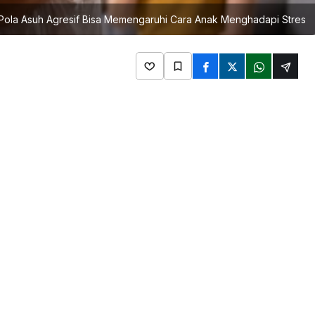
 Pola Asuh Agresif Bisa Memengaruhi Cara Anak Menghadapi Stres