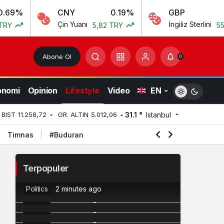
CNY
0.19%
GBP
0.10
Çin Yuanı
İngiliz Sterlini
5,82 TRY
55,54 TRY
Abone Ol
0
onomi
Opinion
Lifestyle
Video
EN
31.1 °
Istanbul
BIST
11.258,72
GR. ALTIN
5.012,06
Timnas
#Buduran
Ekspektasi Tinggi Simfoni Persatuan
2
Terpopuler
4
Mualem
3
Whoosh
Politics
2 minutes ago
Krisis Empati Nakes di Republik
Jurang Kakistokrasi DPR dan MA?
5
Politics
2 minutes ago
Antre?
Politics
2 minutes ago
Budget Traveler
Politics
2 minutes ago