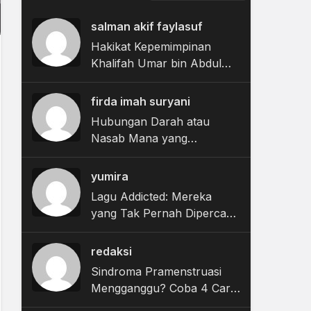
salman akif faylasuf
Hakikat Kepemimpinan
Khalifah Umar bin Abdul
Aziz dalam Kitab Irsyad al-
Ibad ila Sabilir Rasyad
firda imah suryani
Hubungan Darah atau
Nasab Mana yang
Menentukan Waris?
yumira
Lagu Addicted: Mereka
yang Tak Pernah Dipercaya
Sakit
redaksi
Sindroma Pramenstruasi
Mengganggu? Coba 4 Cara
Ini