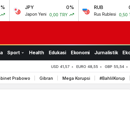
JPY
0%
RUB
0.69%
Japon Yeni
Rus Rublesi
0,00 TRY
0,50 TRY
a
Sport
Health
Edukasi
Ekonomi
Jurnalistik
Ek
USD
41,57
EURO
48,55
GBP
55,54
binet Prabowo
Gibran
Mega Korupsi
#BahlilKorup