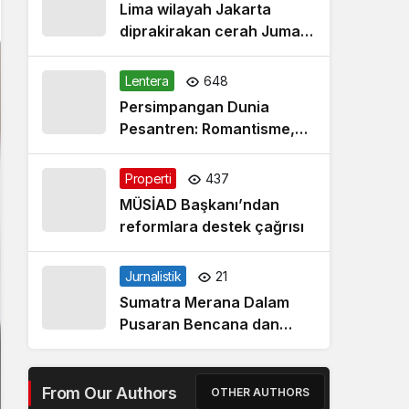
Lima wilayah Jakarta
diprakirakan cerah Jumat
pagi
Lentera
648
Persimpangan Dunia
Pesantren: Romantisme,
Realitas dan Harapan Baru
Properti
437
MÜSİAD Başkanı’ndan
reformlara destek çağrısı
Jurnalistik
21
Sumatra Merana Dalam
Pusaran Bencana dan
Janji Palsu Jakarta
From Our Authors
OTHER AUTHORS