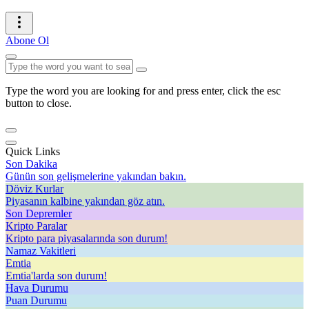
Abone Ol
Type the word you are looking for and press enter, click the esc
button to close.
Quick Links
Son Dakika
Günün son gelişmelerine yakından bakın.
Döviz Kurlar
Piyasanın kalbine yakından göz atın.
Son Depremler
Kripto Paralar
Kripto para piyasalarında son durum!
Namaz Vakitleri
Emtia
Emtia'larda son durum!
Hava Durumu
Puan Durumu