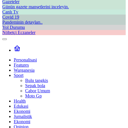
Gazeteler
Günün gazete manşetlerini inceleyin.
Canlı Tv
Covid 19
Pandeminin detayları..
Yol Durumu
Nöbetçi Eczaneler
Personalisasi
Features
Warganesia
Sport
Bulu tangkis
Sepak bola
Cabor Umum
Moto Gp
Health
Edukasi
Ekonomi
Jurnalistik
Ekonomi
Opinion