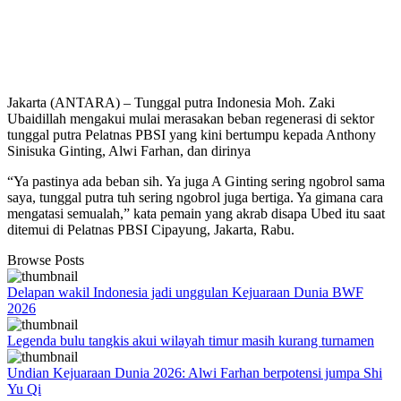
Jakarta (ANTARA) – Tunggal putra Indonesia Moh. Zaki
Ubaidillah mengakui mulai merasakan beban regenerasi di sektor
tunggal putra Pelatnas PBSI yang kini bertumpu kepada Anthony
Sinisuka Ginting, Alwi Farhan, dan dirinya
“Ya pastinya ada beban sih. Ya juga A Ginting sering ngobrol sama
saya, tunggal putra tuh sering ngobrol juga bertiga. Ya gimana cara
mengatasi semualah,” kata pemain yang akrab disapa Ubed itu saat
ditemui di Pelatnas PBSI Cipayung, Jakarta, Rabu.
Browse Posts
Delapan wakil Indonesia jadi unggulan Kejuaraan Dunia BWF
2026
Legenda bulu tangkis akui wilayah timur masih kurang turnamen
Undian Kejuaraan Dunia 2026: Alwi Farhan berpotensi jumpa Shi
Yu Qi