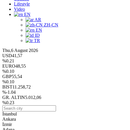
Lifestyle
Video
EN
AR
ZH-CN
EN
ID
TR
Thu,6 August 2026
USD
41,57
%0.21
EURO
48,55
%0.10
GBP
55,54
%0.10
BIST
11.258,72
%-1.04
GR. ALTIN
5.012,06
%0.23
İstanbul
Ankara
İzmir
Adana