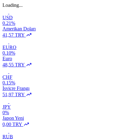
Loading...
USD
0.21%
Amerikan Doları
41,57 TRY
EURO
0.10%
Euro
48,55 TRY
CHF
0.15%
İsviçre Frangı
51,97 TRY
JPY
0%
Japon Yeni
0,00 TRY
RUB