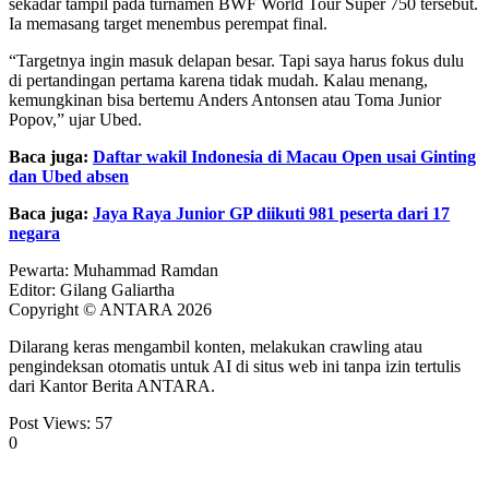
sekadar tampil pada turnamen BWF World Tour Super 750 tersebut.
Ia memasang target menembus perempat final.
“Targetnya ingin masuk delapan besar. Tapi saya harus fokus dulu
di pertandingan pertama karena tidak mudah. Kalau menang,
kemungkinan bisa bertemu Anders Antonsen atau Toma Junior
Popov,” ujar Ubed.
Baca juga:
Daftar wakil Indonesia di Macau Open usai Ginting
dan Ubed absen
Baca juga:
Jaya Raya Junior GP diikuti 981 peserta dari 17
negara
Pewarta: Muhammad Ramdan
Editor: Gilang Galiartha
Copyright © ANTARA 2026
Dilarang keras mengambil konten, melakukan crawling atau
pengindeksan otomatis untuk AI di situs web ini tanpa izin tertulis
dari Kantor Berita ANTARA.
Post Views:
57
0