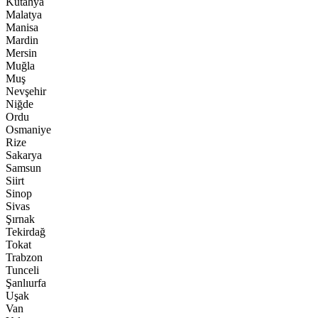
Kütahya
Malatya
Manisa
Mardin
Mersin
Muğla
Muş
Nevşehir
Niğde
Ordu
Osmaniye
Rize
Sakarya
Samsun
Siirt
Sinop
Sivas
Şırnak
Tekirdağ
Tokat
Trabzon
Tunceli
Şanlıurfa
Uşak
Van