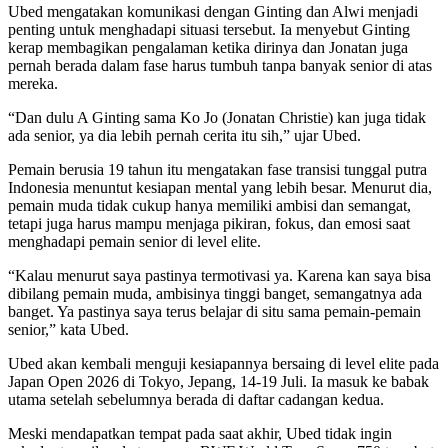
Ubed mengatakan komunikasi dengan Ginting dan Alwi menjadi
penting untuk menghadapi situasi tersebut. Ia menyebut Ginting
kerap membagikan pengalaman ketika dirinya dan Jonatan juga
pernah berada dalam fase harus tumbuh tanpa banyak senior di atas
mereka.
“Dan dulu A Ginting sama Ko Jo (Jonatan Christie) kan juga tidak
ada senior, ya dia lebih pernah cerita itu sih,” ujar Ubed.
Pemain berusia 19 tahun itu mengatakan fase transisi tunggal putra
Indonesia menuntut kesiapan mental yang lebih besar. Menurut dia,
pemain muda tidak cukup hanya memiliki ambisi dan semangat,
tetapi juga harus mampu menjaga pikiran, fokus, dan emosi saat
menghadapi pemain senior di level elite.
“Kalau menurut saya pastinya termotivasi ya. Karena kan saya bisa
dibilang pemain muda, ambisinya tinggi banget, semangatnya ada
banget. Ya pastinya saya terus belajar di situ sama pemain-pemain
senior,” kata Ubed.
Ubed akan kembali menguji kesiapannya bersaing di level elite pada
Japan Open 2026 di Tokyo, Jepang, 14-19 Juli. Ia masuk ke babak
utama setelah sebelumnya berada di daftar cadangan kedua.
Meski mendapatkan tempat pada saat akhir, Ubed tidak ingin