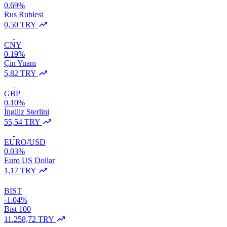
0.69%
Rus Rublesi
0,50 TRY
CNY
0.19%
Çin Yuanı
5,82 TRY
GBP
0.10%
İngiliz Sterlini
55,54 TRY
EURO/USD
0.03%
Euro US Dollar
1,17 TRY
BIST
-1.04%
Bist 100
11.258,72 TRY