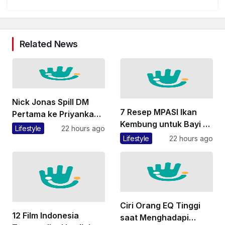
Related News
Nick Jonas Spill DM
7 Resep MPASI Ikan
Pertama ke Priyanka
Kembung untuk Bayi 6
Chopra
Lifestyle
22 hours ago
Bulan ke Atas, Bergizi
Lifestyle
22 hours ago
dan Mudah Dibuat
Ciri Orang EQ Tinggi
12 Film Indonesia
saat Menghadapi