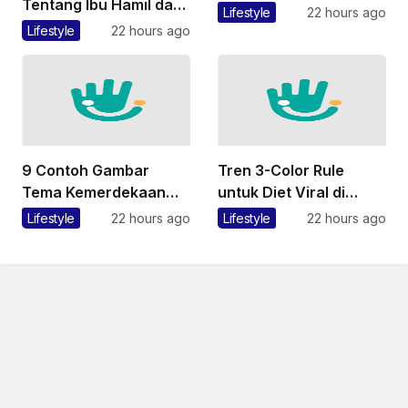
Tentang Ibu Hamil dan
Orang yang Bersikap
Lifestyle
22 hours ago
Kisah Melahirkan
Tidak Sopan
Lifestyle
22 hours ago
Mengurus Bayi, Bagus
Sarat Makna
9 Contoh Gambar
Tren 3-Color Rule
Tema Kemerdekaan
untuk Diet Viral di
Indonesia untuk Lomba
TikTok, Benarkah Bisa
Lifestyle
22 hours ago
Lifestyle
22 hours ago
Mewarnai Anak HUT RI
Bantu Turunkan Berat
17 Agustus
Badan?