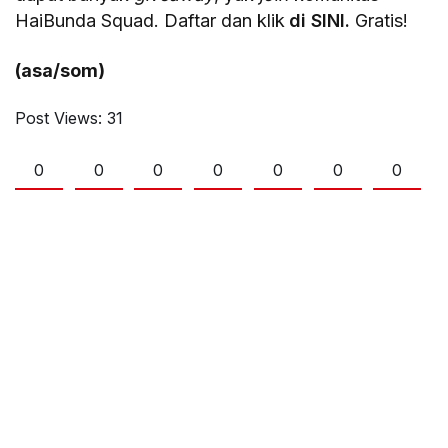
HaiBunda Squad. Daftar dan klik
di SINI.
Gratis!
(asa/som)
Post Views:
31
0
0
0
0
0
0
0