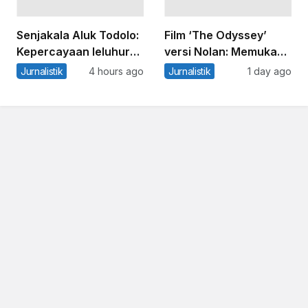
Senjakala Aluk Todolo:
Film ‘The Odyssey’
Kepercayaan leluhur
versi Nolan: Memukau
penjaga alam di
dan mendebarkan, tapi
Jurnalistik
4 hours ago
Jurnalistik
1 day ago
Mamasa, Sulawesi
tetap tidak sempurna
Barat