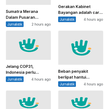
Gerakan Kabinet
Sumatra Merana
Bayangan adalah cara
Dalam Pusaran
publik merawat oposisi
Jurnalistik
4 hours ago
Bencana dan Janji
Jurnalistik
2 hours ago
Palsu Jakarta
Jelang COP31,
Beban penyakit
Indonesia perlu
berlipat hantui
perkuat basis sains
Jurnalistik
4 hours ago
masyarakat adat:
karbon biru untuk
Jurnalistik
4 hours ago
Menghargai budaya
mewujudkan target
warga bisa jadi kunci
iklim
layanan kesehatan
lebih adil