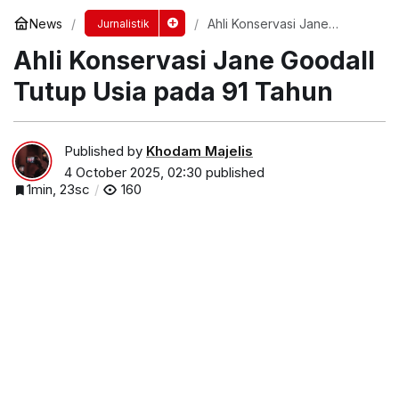
News
Ahli Konservasi Jane
Jurnalistik
Goodall Tutup Usia pada 91
Ahli Konservasi Jane Goodall
Tahun
Tutup Usia pada 91 Tahun
Published by
Khodam Majelis
4 October 2025, 02:30
published
1min, 23sc
160