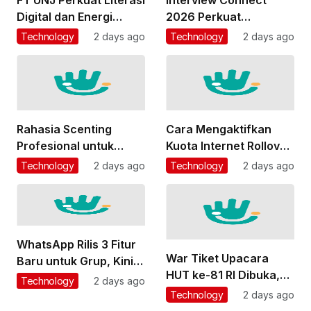
Digital dan Energi
2026 Perkuat
Bersih lewat
Ekosistem Vokasi
Technology
2 days ago
Technology
2 days ago
Pengabdian
Nasional
Masyarakat
Rahasia Scenting
Cara Mengaktifkan
Profesional untuk
Kuota Internet Rollover
Mengharumkan Area
Telkomsel, XL, dan
Technology
2 days ago
Technology
2 days ago
Komersial
Indosat
WhatsApp Rilis 3 Fitur
War Tiket Upacara
Baru untuk Grup, Kini
HUT ke-81 RI Dibuka,
Bisa Mention @Semua
Technology
2 days ago
Ini Syarat dan Cara
Technology
2 days ago
Daftarnya