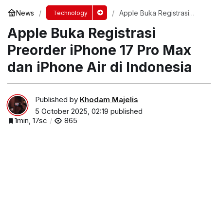
News
Apple Buka Registrasi
Technology
Preorder iPhone 17 Pro
Apple Buka Registrasi
Max dan iPhone Air di
Indonesia
Preorder iPhone 17 Pro Max
dan iPhone Air di Indonesia
Published by
Khodam Majelis
5 October 2025, 02:19
published
1min, 17sc
865