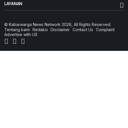
LAYANAN
© Kabarwarga News Network 2026, All Rights Reserved.
Tentang kami
Redaksi
Disclaimer
Contact Us
Complaint
Advertise with US