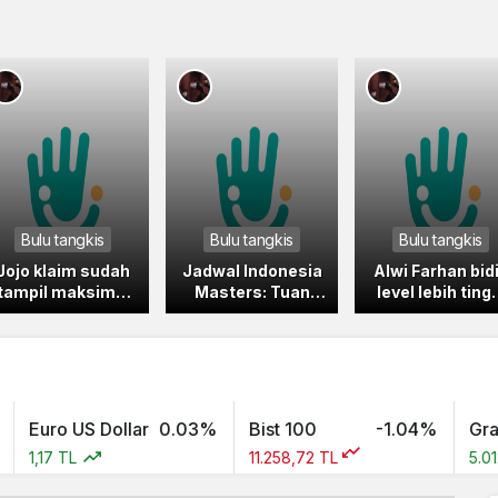
Bulu tangkis
Bulu tangkis
Bulu tangkis
Jojo klaim sudah
Jadwal Indonesia
Alwi Farhan bid
tampil maksimal
Masters: Tuan
level lebih ting
dalam final India
rumah pastikan
setelah juarai
Open
satu tiket
Indonesia Mast
semifinal
uro US Dollar
0.03%
Bist 100
-1.04%
Gram Al
,17 TL
11.258,72 TL
5.012,06