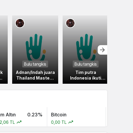
Bulu tangkis
Bulu tangkis
Bulu
ik
Adnan/Indah juara
Tim putra
Alwi 
gi
Thailand Masters
Indonesia ikuti
jalani
2026 setelah
jejak tim putri
Engl
ers
kalahkan
tersingkir di
Bobby/Melati
semifinal BATC
tın
0.23%
Bitcoin
Bitcoin Cash
 TL
0,00 TL
0,00 TL