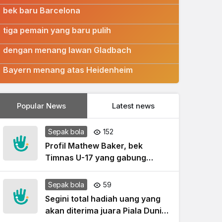
bek baru Barcelona
Kalahkan Aston Villa, pelatih Arsenal puji
9
tiga pemain yang baru pulih
Kovac targetkan Dortmund tutup tahun
10
dengan menang lawan Gladbach
Kompany bangga skuad mayoritas muda
Bayern menang atas Heidenheim
Popular News
Latest news
Sepak bola
152
Profil Mathew Baker, bek
Timnas U-17 yang gabung
Melbourne City
Sepak bola
59
Segini total hadiah uang yang
akan diterima juara Piala Dunia