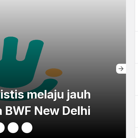
istis melaju jauh
ia BWF New Delhi
8
9
10