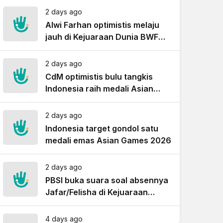
2 days ago
Alwi Farhan optimistis melaju
jauh di Kejuaraan Dunia BWF
New Delhi
2 days ago
CdM optimistis bulu tangkis
Indonesia raih medali Asian
Games
2 days ago
Indonesia target gondol satu
medali emas Asian Games 2026
CdM optimistis bulu tang
2 days ago
Indonesia raih medali A
PBSI buka suara soal absennya
Jafar/Felisha di Kejuaraan
Dunia BWF
4 days ago