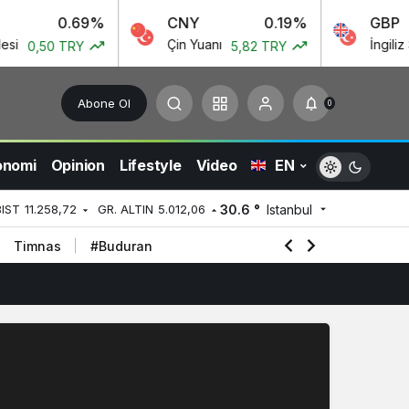
0.69%
CNY
0.19%
GBP
Çin Yuanı
İngiliz Sterlini
TRY
5,82 TRY
55
Abone Ol
0
onomi
Opinion
Lifestyle
Video
EN
30.6 °
Istanbul
BIST
11.258,72
GR. ALTIN
5.012,06
Timnas
#Buduran