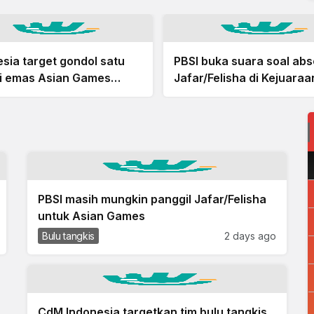
sia target gondol satu
PBSI buka suara soal ab
i emas Asian Games
Jafar/Felisha di Kejuaraa
Dunia BWF
PBSI masih mungkin panggil Jafar/Felisha
untuk Asian Games
Bulu tangkis
2 days ago
CdM Indonesia targetkan tim bulu tangkis