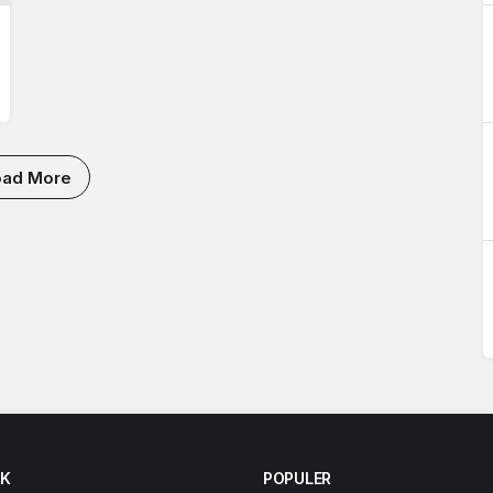
oad More
K
POPULER