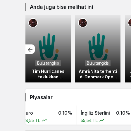
Anda juga bisa melihat ini
 bola
Bulu tangkis
Bulu tangkis
 Senne
Tim Hurricanes
Amri/Nita terhenti
, kiper
taklukkan
di Denmark Open
chester
Lightning 6-2 pada
akibat pertahanan
al Belgia
BDMNTN-XL
solid lawan
Piyasalar
1%
Euro
0.10%
İngiliz Sterlini
0.10%
E
48,55 TL
55,54 TL
1