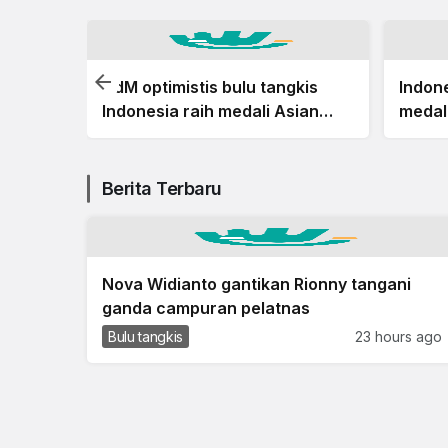
elaju
CdM optimistis bulu tangkis
Indone
 BWF
Indonesia raih medali Asian
medal
Games
2026
Berita Terbaru
Nova Widianto gantikan Rionny tangani
ganda campuran pelatnas
Bulu tangkis
23 hours ago