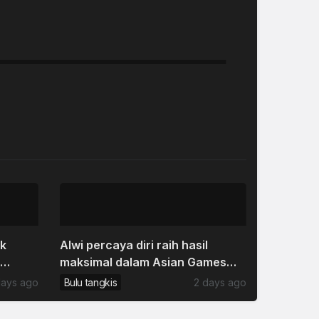
uk
Alwi percaya diri raih hasil
maksimal dalam Asian Games
2026
days ago
Bulu tangkis
2 days ago