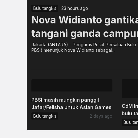
Bulu tangkis
23 hours ago
Nova Widianto gantik
tangani ganda campur
Jakarta (ANTARA) – Pengurus Pusat Persatuan Bulu 
PBSI) menunjuk Nova Widianto sebagai...
PBSI masih mungkin panggil
CdM In
Jafar/Felisha untuk Asian Games
bulu t
Bulu tangkis
2 days ago
Asian
Bulu ta