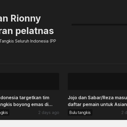
an Rionny
an pelatnas
Tangkis Seluruh Indonesia (PP
donesia targetkan tim
Jojo dan Sabar/Reza mas
angkis boyong emas di
daftar pemain untuk Asian
 Games
Games 2026
ngkis
2 days ago
Bulu tangkis
2 