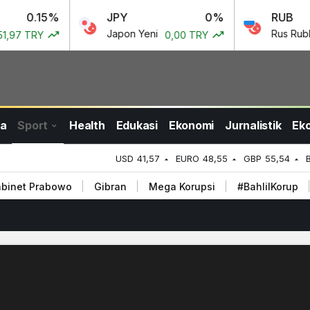
5%
JPY
0%
RUB
Japon Yeni
Rus Rublesi
0,00 TRY
0,50 
a
Sport
Health
Edukasi
Ekonomi
Jurnalistik
Ek
USD
41,57
EURO
48,55
GBP
55,54
binet Prabowo
Gibran
Mega Korupsi
#BahlilKorup