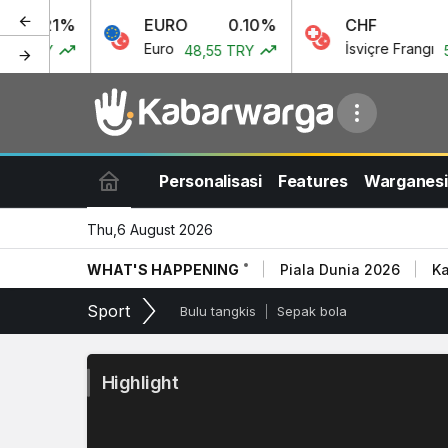
%
EURO
0.10%
CHF
0.1
Euro
İsviçre Frangı
48,55 TRY
51,97 TRY
Personalisasi
Features
Warganesi
Thu,6 August 2026
WHAT'S HAPPENING
Piala Dunia 2026
Ka
Sport
Bulu tangkis
Sepak bola
Highlight