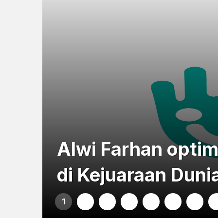
Alwi Farhan optim
di Kejuaraan Dun
1
2
3
4
5
6
7