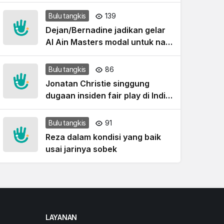
2026
Bulu tangkis
139
Dejan/Bernadine jadikan gelar
Al Ain Masters modal untuk naik
level
Bulu tangkis
86
Jonatan Christie singgung
dugaan insiden fair play di India
Open 2026
Bulu tangkis
91
Reza dalam kondisi yang baik
usai jarinya sobek
LAYANAN