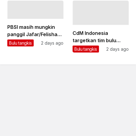
PBSI masih mungkin
CdM Indonesia
panggil Jafar/Felisha
targetkan tim bulu
untuk Asian Games
Bulu tangkis
2 days ago
tangkis boyong emas
Bulu tangkis
2 days ago
di Asian Games