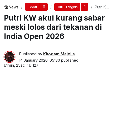
News
Putri KW
Sport
Bulu Tangkis
akui
Putri KW akui kurang sabar
kurang
sabar
meski
meski lolos dari tekanan di
lolos dari
tekanan
India Open 2026
di India
Open
2026
Published by
Khodam Majelis
14 January 2026, 05:30
published
1min, 25sc
127