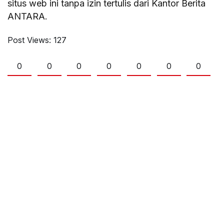
situs web ini tanpa izin tertulis dari Kantor Berita
ANTARA.
Post Views:
127
0
0
0
0
0
0
0