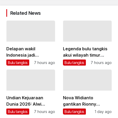
Related News
Delapan wakil
Legenda bulu tangkis
Indonesia jadi
akui wilayah timur
unggulan Kejuaraan
masih kurang
Bulu tangkis
7 hours ago
Bulu tangkis
7 hours ago
Dunia BWF 2026
turnamen
Undian Kejuaraan
Nova Widianto
Dunia 2026: Alwi
gantikan Rionny
Farhan berpotensi
tangani ganda
Bulu tangkis
7 hours ago
Bulu tangkis
1 day ago
jumpa Shi Yu Qi
campuran pelatnas