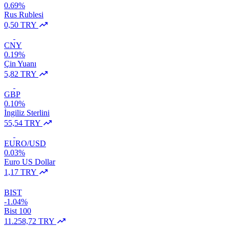
0.69%
Rus Rublesi
0,50 TRY
CNY
0.19%
Çin Yuanı
5,82 TRY
GBP
0.10%
İngiliz Sterlini
55,54 TRY
EURO/USD
0.03%
Euro US Dollar
1,17 TRY
BIST
-1.04%
Bist 100
11.258,72 TRY