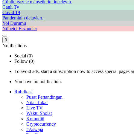
Günün gazete manşetlerini inceleyin.
Canlı Tv
Covid 19
Pandeminin detayları..
Yol Durumu
Nöbetçi Eczaneler
0
Notifications
Social (0)
Follow (0)
To avoid ads, start a subscription now to access special pages an
You have no notification.
Rubrikasi
Pusat Pertandingan
Nilai Tukar
Live TV
Waktu Sholat
Komoditi
Cryptocurrency
#Aswaja