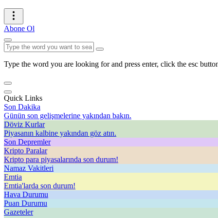
Abone Ol
Type the word you are looking for and press enter, click the esc button
Quick Links
Son Dakika
Günün son gelişmelerine yakından bakın.
Döviz Kurlar
Piyasanın kalbine yakından göz atın.
Son Depremler
Kripto Paralar
Kripto para piyasalarında son durum!
Namaz Vakitleri
Emtia
Emtia'larda son durum!
Hava Durumu
Puan Durumu
Gazeteler