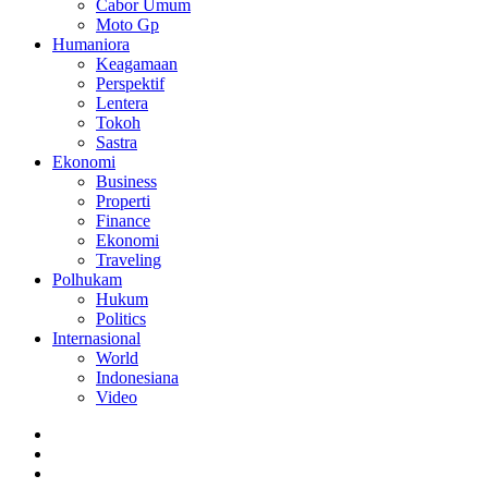
Cabor Umum
Moto Gp
Humaniora
Keagamaan
Perspektif
Lentera
Tokoh
Sastra
Ekonomi
Business
Properti
Finance
Ekonomi
Traveling
Polhukam
Hukum
Politics
Internasional
World
Indonesiana
Video