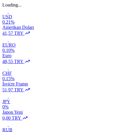
Loading...
USD
0.21%
Amerikan Doları
41,57 TRY
EURO
0.10%
Euro
48,55 TRY
CHF
0.15%
İsviçre Frangı
51,97 TRY
JPY
0%
Japon Yeni
0,00 TRY
RUB