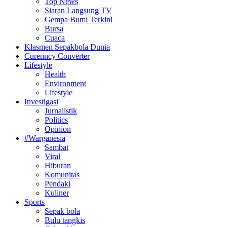
Top News
Siaran Langsung TV
Gempa Bumi Terkini
Bursa
Cuaca
Klasmen Sepakbola Dunia
Curenncy Converter
Lifestyle
Health
Environment
Lifestyle
Investigasi
Jurnalistik
Politics
Opinion
#Warganesia
Sambat
Viral
Hiburan
Komunitas
Pendaki
Kuliner
Sports
Sepak bola
Bulu tangkis