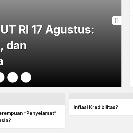
UT RI 17 Agustus:
, dan
a
8
9
10
Inflasi Kredibilitas?
Perempuan “Penyelamat”
esia?