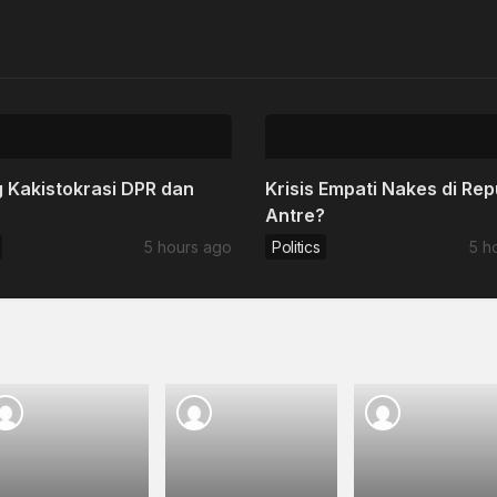
 Kakistokrasi DPR dan
Krisis Empati Nakes di Rep
Antre?
5 hours ago
Politics
5 h