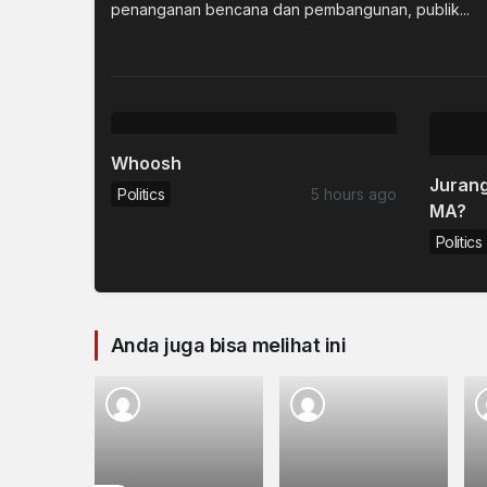
penanganan bencana dan pembangunan, publik...
Whoosh
Jurang
Politics
5 hours ago
MA?
Politics
Anda juga bisa melihat ini