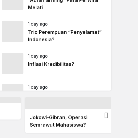
“Aura Farming” Para Perwira
Melati
1 day ago
Trio Perempuan “Penyelamat”
Indonesia?
1 day ago
“Aura Farming” Para Perw
Inflasi Kredibilitas?
1 day ago
Jokowi-Gibran, Operasi
Semrawut Mahasiswa?
Jokowi-Gibran, Operasi
Semrawut Mahasiswa?