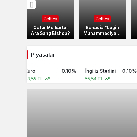
ics
Politics
Politics
wo vs
Catur Meikarta:
Rahasia “Login
merat
Ara Sang Bishop?
Muhammadiyah”
pir
Berjamaah
Piyasalar
1%
Euro
0.10%
İngiliz Sterlini
0.10%
E
48,55 TL
55,54 TL
1