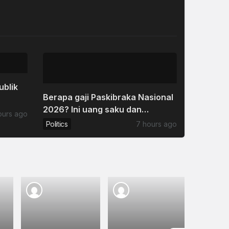
ublik
Berapa gaji Paskibraka Nasional
2026? Ini uang saku dan
ours ago
bonusnya
Politics
7 hours ago