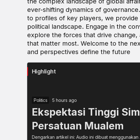
the complex landscape of global affair
ever-shifting dynamics of governance.
to profiles of key players, we provid
political landscape. Engage in the con
explore the forces that drive change,
that matter most. Welcome to the nexu
and perspectives define the future
Highlight
Politics
5 hours ago
Ekspektasi Tinggi Sim
Persatuan Mualem
Dengarkan artikel ini: Audio ini dibuat menggunakan 