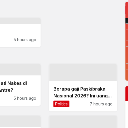
5 hours ago
ati Nakes di
Berapa gaji Paskibraka
Antre?
Nasional 2026? Ini uang
5 hours ago
saku dan bonusnya
Politics
7 hours ago