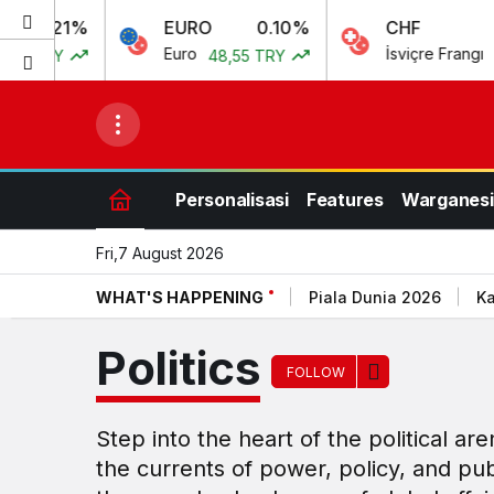
%
EURO
0.10%
CHF
0.1
Euro
İsviçre Frangı
48,55 TRY
51,97 TR
Personalisasi
Features
Warganesi
Fri,7 August 2026
WHAT'S HAPPENING
Piala Dunia 2026
Ka
Politics
FOLLOW
Step into the heart of the political ar
the currents of power, policy, and pu