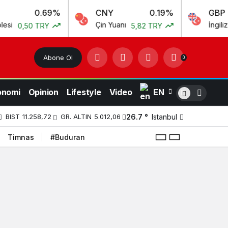
0.69%
CNY
0.19%
GBP
Çin Yuanı
İngiliz Sterlini
 TRY
5,82 TRY
5
Abone Ol
0
onomi
Opinion
Lifestyle
Video
EN
26.7 °
Istanbul
BIST
11.258,72
GR. ALTIN
5.012,06
Timnas
#Buduran