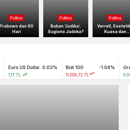
Politics
Politics
Politics
Prabowo dan 90
Bukan ‘Judika’,
Verrell, Eseteti
Hari
Sugiono Judoka?
Kuasa dan
Fatamorgana
uro US Dollar
0.03%
Bist 100
-1.04%
Gram Al
,17 TL
11.258,72 TL
5.012,06