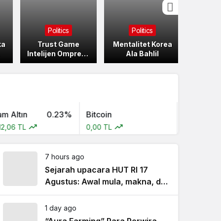
Politics
Politics
Po
ka
Trust Game
Mentalitet Korea
Repub
Intelijen Ompreng
Ala Bahlil
Satu K
?
MBG?
tın
0.23%
Bitcoin
Bitcoin Cash
 TL
0,00 TL
0,00 TL
7 hours ago
Sejarah upacara HUT RI 17
Agustus: Awal mula, makna, dan
perkembangannya
1 day ago