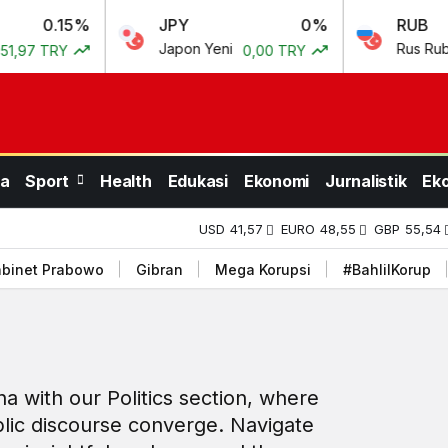
5%
JPY
0%
RUB
Japon Yeni
Rus Rublesi
Y
0,00 TRY
0,50
a
Sport
Health
Edukasi
Ekonomi
Jurnalistik
Ek
USD
41,57
EURO
48,55
GBP
55,54
binet Prabowo
Gibran
Mega Korupsi
#BahlilKorup
ena with our Politics section, where
blic discourse converge. Navigate