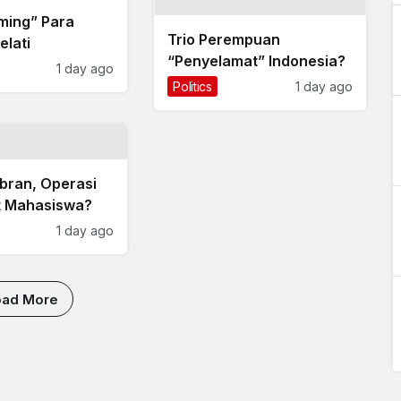
ming” Para
Trio Perempuan
elati
“Penyelamat” Indonesia?
1 day ago
Politics
1 day ago
bran, Operasi
 Mahasiswa?
1 day ago
oad More