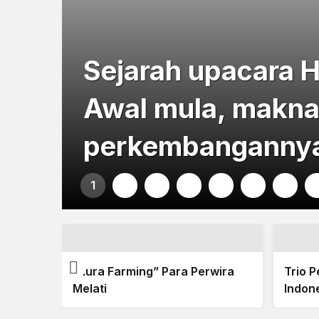
Sejarah upacara H
Awal mula, makna
perkembanganny
1
2
3
4
5
6
7
“Aura Farming” Para Perwira
Trio 
17
Melati
Indon
kna,