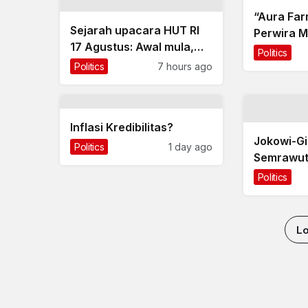
“Aura Far
Sejarah upacara HUT RI
Perwira M
17 Agustus: Awal mula,
Politics
makna, dan
Politics
7 hours ago
perkembangannya
Inflasi Kredibilitas?
Jokowi-Gi
Politics
1 day ago
Semrawut
Politics
L