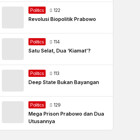
Politics
122
Revolusi Biopolitik Prabowo
Politics
114
Satu Selat, Dua ‘Kiamat’?
Politics
113
Deep State Bukan Bayangan
Politics
129
Mega Prison Prabowo dan Dua
Utusannya