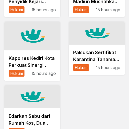
Penyidik Kejari
Madiun Musnahkan
Kembali Sita Berkas
Barang Bukti 21
Hukum
15 hours ago
Hukum
15 hours ago
dari Ruang Kantor
Perkara, Mulai Sabu
Pemkab Pamekasan
hingga Ponsel
Palsukan Sertifikat
Kapolres Kediri Kota
Karantina Tanaman
Perkuat Sinergi
Hias, Ahmad Subhan
Hukum
15 hours ago
dengan Ponpes Wali
Divonis 5 Bulan
Hukum
15 hours ago
Barokah, Dorong
Penjara
Kolaborasi Jaga
Kamtibmas
Edarkan Sabu dari
Rumah Kos, Dua