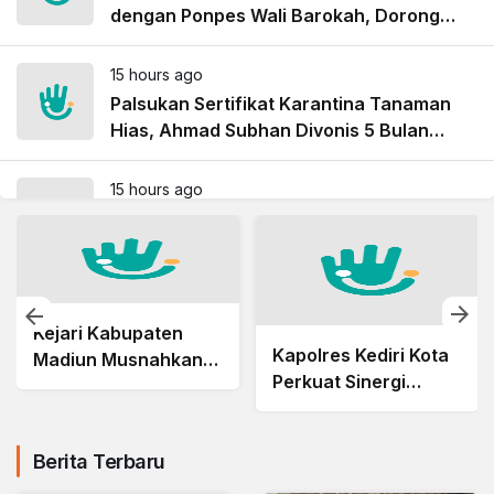
dengan Ponpes Wali Barokah, Dorong
Kolaborasi Jaga Kamtibmas
15 hours ago
Palsukan Sertifikat Karantina Tanaman
Hias, Ahmad Subhan Divonis 5 Bulan
Penjara
15 hours ago
Edarkan Sabu dari Rumah Kos, Dua
Perempuan di Surabaya Divonis 4 Tahun
Penjara
Kejari Kabupaten
Kapolres Kediri Kota
Madiun Musnahkan
Perkuat Sinergi
Barang Bukti 21
dengan Ponpes Wali
Perkara, Mulai Sabu
Barokah, Dorong
hingga Ponsel
Berita Terbaru
Kolaborasi Jaga
Kamtibmas