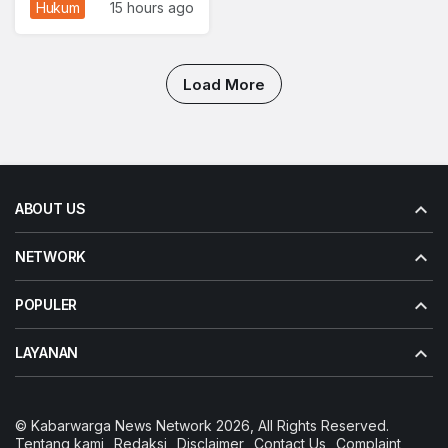
Perempuan di
Hukum
15 hours ago
Surabaya Divonis 4
Tahun Penjara
Load More
ABOUT US
NETWORK
POPULER
LAYANAN
© Kabarwarga News Network 2026, All Rights Reserved.
Tentang kami
Redaksi
Disclaimer
Contact Us
Complaint