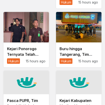
Ditangkap, Diduga
Hukum
15 hours ago
Edarkan Sabu dalam
Paket Kecil
Kejari Ponorogo
Buru hingga
Ternyata Telah
Tangerang, Tim
Periksa 50 Saksi
Jaka Tingkir Ringkus
Hukum
15 hours ago
Hukum
15 hours ago
Kasus Tunjangan
Pelaku Pembobolan
DPRD
Brankas di
Lamongan
Pasca PUPR, Tim
Kejari Kabupaten