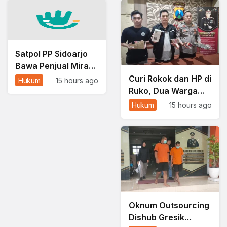
Satpol PP Sidoarjo
Bawa Penjual Miras
ke Meja Hijau, Hakim
Curi Rokok dan HP di
Hukum
15 hours ago
Jatuhkan Vonis
Ruko, Dua Warga
Denda
Pulau Masalembu
Hukum
15 hours ago
Dibekuk Polisi
Oknum Outsourcing
Dishub Gresik