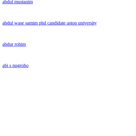
abdul mustaqim
abdul wase samim phd candidate aston university
abdur rohim
abi s nugroho