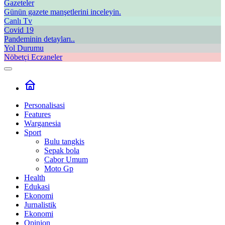
Gazeteler
Günün gazete manşetlerini inceleyin.
Canlı Tv
Covid 19
Pandeminin detayları..
Yol Durumu
Nöbetçi Eczaneler
Personalisasi
Features
Warganesia
Sport
Bulu tangkis
Sepak bola
Cabor Umum
Moto Gp
Health
Edukasi
Ekonomi
Jurnalistik
Ekonomi
Opinion