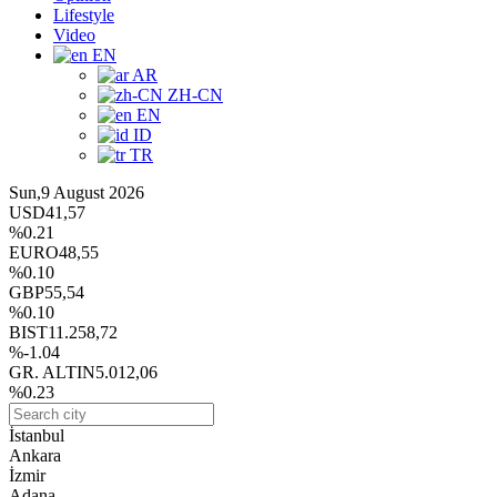
Lifestyle
Video
EN
AR
ZH-CN
EN
ID
TR
Sun,9 August 2026
USD
41,57
%0.21
EURO
48,55
%0.10
GBP
55,54
%0.10
BIST
11.258,72
%-1.04
GR. ALTIN
5.012,06
%0.23
İstanbul
Ankara
İzmir
Adana