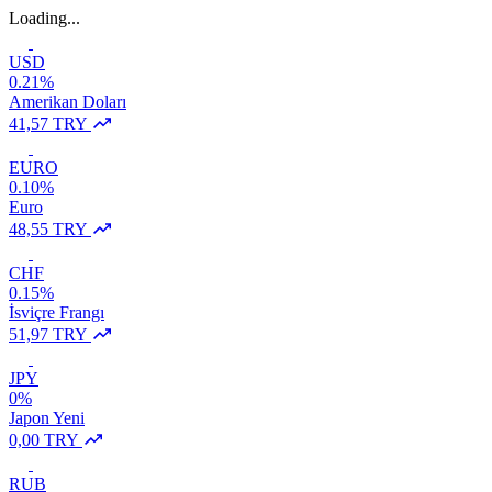
Loading...
USD
0.21%
Amerikan Doları
41,57 TRY
EURO
0.10%
Euro
48,55 TRY
CHF
0.15%
İsviçre Frangı
51,97 TRY
JPY
0%
Japon Yeni
0,00 TRY
RUB