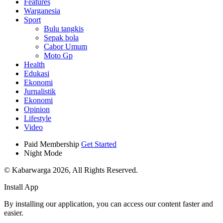
Features
Warganesia
Sport
Bulu tangkis
Sepak bola
Cabor Umum
Moto Gp
Health
Edukasi
Ekonomi
Jurnalistik
Ekonomi
Opinion
Lifestyle
Video
Paid Membership
Get Started
Night Mode
© Kabarwarga 2026, All Rights Reserved.
Install App
By installing our application, you can access our content faster and
easier.