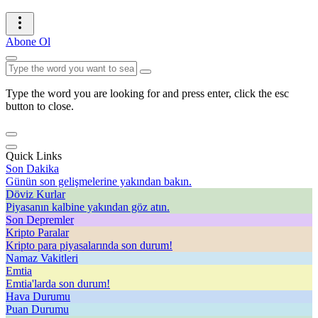
Abone Ol
Type the word you are looking for and press enter, click the esc
button to close.
Quick Links
Son Dakika
Günün son gelişmelerine yakından bakın.
Döviz Kurlar
Piyasanın kalbine yakından göz atın.
Son Depremler
Kripto Paralar
Kripto para piyasalarında son durum!
Namaz Vakitleri
Emtia
Emtia'larda son durum!
Hava Durumu
Puan Durumu