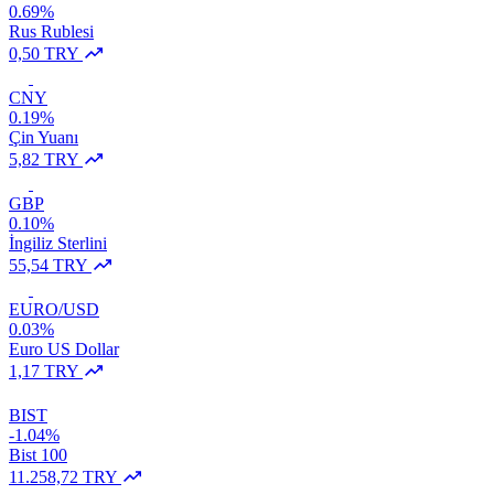
0.69%
Rus Rublesi
0,50 TRY
CNY
0.19%
Çin Yuanı
5,82 TRY
GBP
0.10%
İngiliz Sterlini
55,54 TRY
EURO/USD
0.03%
Euro US Dollar
1,17 TRY
BIST
-1.04%
Bist 100
11.258,72 TRY