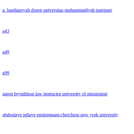
a. hasdiansyah dosen universitas muhammadiyah parepare
a43
a49
a99
aaron brynildson law instructor university of mississippi
abdoulaye ndiaye ensiengnant-chercheur new york university