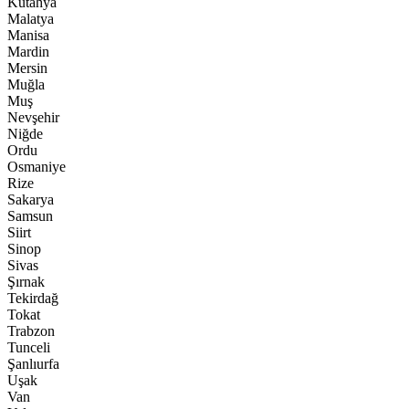
Kütahya
Malatya
Manisa
Mardin
Mersin
Muğla
Muş
Nevşehir
Niğde
Ordu
Osmaniye
Rize
Sakarya
Samsun
Siirt
Sinop
Sivas
Şırnak
Tekirdağ
Tokat
Trabzon
Tunceli
Şanlıurfa
Uşak
Van