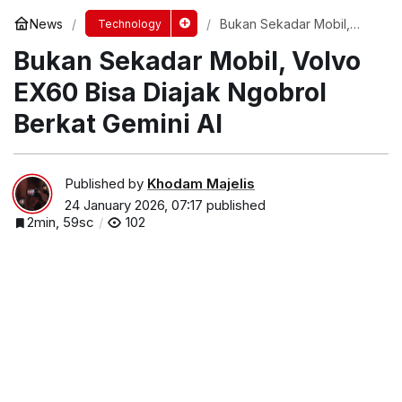
News
Bukan Sekadar Mobil,
Technology
Volvo EX60 Bisa Diajak
Bukan Sekadar Mobil, Volvo
Ngobrol Berkat Gemini AI
EX60 Bisa Diajak Ngobrol
Berkat Gemini AI
Published by
Khodam Majelis
24 January 2026, 07:17
published
2min, 59sc
102