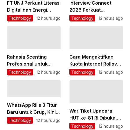
FT UNJ Perkuat Literasi
Interview Connect
Digital dan Energi
2026 Perkuat
Bersih lewat
Ekosistem Vokasi
Technology
12 hours ago
Technology
12 hours ago
Pengabdian
Nasional
Masyarakat
Rahasia Scenting
Cara Mengaktifkan
Profesional untuk
Kuota Internet Rollover
Mengharumkan Area
Telkomsel, XL, dan
Technology
12 hours ago
Technology
12 hours ago
Komersial
Indosat
WhatsApp Rilis 3 Fitur
War Tiket Upacara
Baru untuk Grup, Kini
HUT ke-81 RI Dibuka,
Bisa Mention @Semua
Technology
12 hours ago
Ini Syarat dan Cara
Technology
12 hours ago