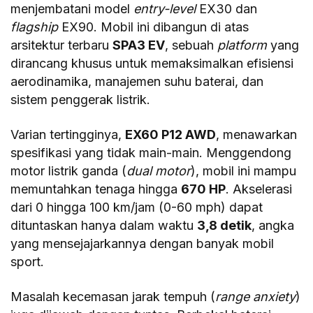
menjembatani model
entry-level
EX30 dan
flagship
EX90. Mobil ini dibangun di atas
arsitektur terbaru
SPA3 EV
, sebuah
platform
yang
dirancang khusus untuk memaksimalkan efisiensi
aerodinamika, manajemen suhu baterai, dan
sistem penggerak listrik.
Varian tertingginya,
EX60 P12 AWD
, menawarkan
spesifikasi yang tidak main-main. Menggendong
motor listrik ganda (
dual motor
), mobil ini mampu
memuntahkan tenaga hingga
670 HP
. Akselerasi
dari 0 hingga 100 km/jam (0-60 mph) dapat
dituntaskan hanya dalam waktu
3,8 detik
, angka
yang mensejajarkannya dengan banyak mobil
sport.
Masalah kecemasan jarak tempuh (
range anxiety
)