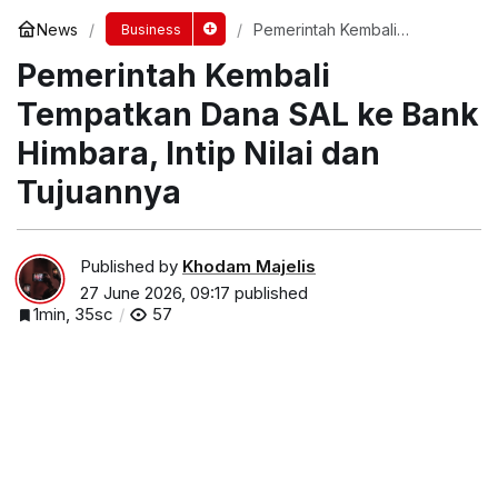
News
Pemerintah Kembali
Business
Tempatkan Dana SAL ke
Pemerintah Kembali
Bank Himbara, Intip Nilai dan
Tujuannya
Tempatkan Dana SAL ke Bank
Himbara, Intip Nilai dan
Tujuannya
Published by
Khodam Majelis
27 June 2026, 09:17
published
1min, 35sc
57