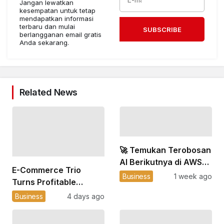
Jangan lewatkan
kesempatan untuk tetap
mendapatkan informasi
terbaru dan mulai
SUBSCRIBE
berlangganan email gratis
Anda sekarang.
Related News
🚀 Temukan Terobosan
AI Berikutnya di AWS
E-Commerce Trio
Summit Jakarta
Business
1 week ago
Turns Profitable
💰, Kopi Kenangan
Business
4 days ago
Books First Profit ☕ ,
Indosat AI Cloud Beats