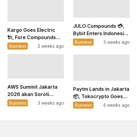
2025 ☁️
JULO Compounds 💳,
Kargo Goes Electric
Bybit Enters Indonesia
🔌, Fore Compounds
🪙, VinFast Plants Its
Business
3 weeks ago
Profitably 💰, Barito
Business
2 weeks ago
Flag 🛵
Powers Up 🌋
AWS Summit Jakarta
Paytm Lands in Jakarta
2026 akan Soroti
📦, Tokocrypto Goes
Tantangan Efisiensi
Business
3 weeks ago
Global 🪙, Xendit Goes
Business
4 weeks ago
Cloud dan Adopsi AI
Regional 🌏