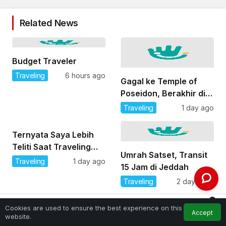
Related News
Budget Traveler
Traveling
6 hours ago
Gagal ke Temple of
Poseidon, Berakhir di
Lycabettus Hill
Traveling
1 day ago
Ternyata Saya Lebih
Teliti Saat Traveling
Umrah Satset, Transit
Rame-rame
Traveling
1 day ago
15 Jam di Jeddah
Traveling
2 days ago
0
Cookies are used to ensure the best experience on this
Accept
Feed
My Account
Notifications
website.
Home