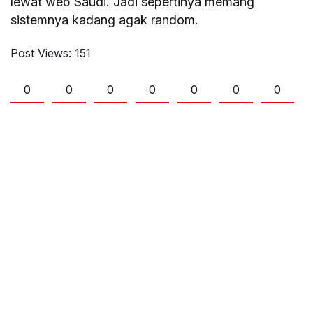
lewat web Saudi. Jadi sepertinya memang
sistemnya kadang agak random.
Post Views:
151
0
0
0
0
0
0
0