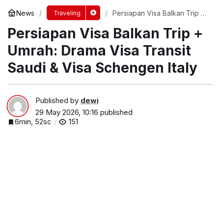
News
Persiapan Visa Balkan Trip +
Traveling
Umrah: Drama Visa Transit
Persiapan Visa Balkan Trip +
Saudi & Visa Schengen Italy
Umrah: Drama Visa Transit
Saudi & Visa Schengen Italy
Published by
dewi
29 May 2026, 10:16
published
6min, 52sc
151