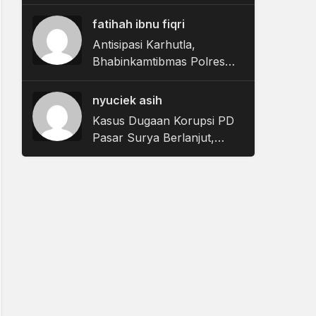
Pajak Tak Lagi Bingung
Urus Administrasi
fatihah ibnu fiqri
Antisipasi Karhutla,
Bhabinkamtibmas Polres
Magetan Digembleng BPBD
Kuasai Teknik Penanganan
nyuciek asih
Kebakaran
Kasus Dugaan Korupsi PD
Pasar Surya Berlanjut,
Kejari Tanjung Perak
Periksa 35 Saksi