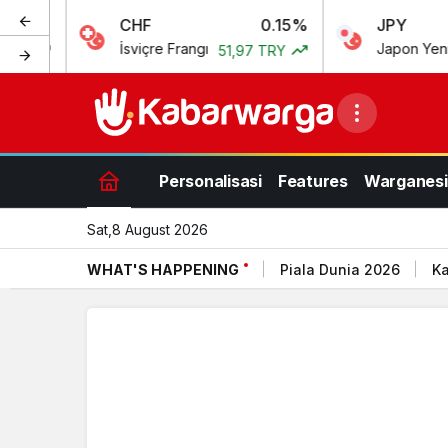
CHF
0.15%
JPY
İsviçre Frangı
Japon Yeni
51,97 TRY
0,00 TRY
Personalisasi
Features
Warganesi
Sat,8 August 2026
WHAT'S HAPPENING
Piala Dunia 2026
Ka