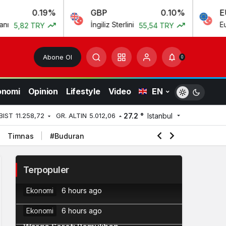
.19%
GBP
0.10%
EURO/USD
İngiliz Sterlini
Euro US Dolla
RY
55,54 TRY
Abone Ol
0
onomi
Opinion
Lifestyle
Video
EN
27.2 °
Istanbul
BIST
11.258,72
GR. ALTIN
5.012,06
Timnas
#Buduran
SBN Syariah SR025 Segera Terbit 21
2
Terpopuler
Agustus, Imbal Hasil Fixed Rate
Bibit Insights: Investasi Aman &
Ekonomi
6 hours ago
3
Tenang dengan Return di Atas
Deposito
Ekonomi
6 hours ago
Banjir Kembali Rendam Padang,
4