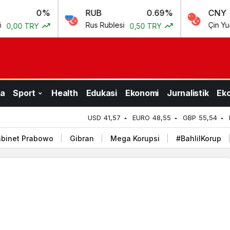
0%
RUB
0.69%
CNY
0
Rus Rublesi
Çin Yuanı
0,50 TRY
5,82 T
a
Sport
Health
Edukasi
Ekonomi
Jurnalistik
Ek
USD
41,57
EURO
48,55
GBP
55,54
binet Prabowo
Gibran
Mega Korupsi
#BahlilKorup