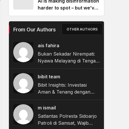
AI is making disinformation
harder to spot – but we’ve
found a new way to catch
it
From Our Authors
OTHER AUTHORS
ais fahira
Bukan Sekadar Nirempati:
Nyawa Melayang di Tengah
Keretakan Sistem
Kesehatan
bibit team
Bibit Insights: Investasi
Aman & Tenang dengan
Return di Atas Deposito
m ismail
Satlantas Polresta Sidoarjo
Patroli di Samsat, Wajib