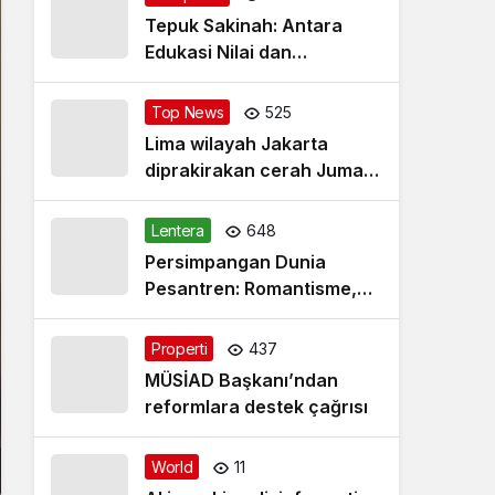
Tepuk Sakinah: Antara
Edukasi Nilai dan
Simplifikasi Masalah
Top News
525
Lima wilayah Jakarta
diprakirakan cerah Jumat
pagi
Lentera
648
Persimpangan Dunia
Pesantren: Romantisme,
Realitas dan Harapan Baru
Properti
437
MÜSİAD Başkanı’ndan
reformlara destek çağrısı
World
11