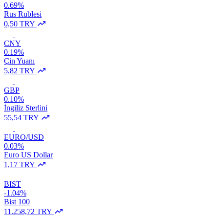
0.69%
Rus Rublesi
0,50 TRY
CNY
0.19%
Çin Yuanı
5,82 TRY
GBP
0.10%
İngiliz Sterlini
55,54 TRY
EURO/USD
0.03%
Euro US Dollar
1,17 TRY
BIST
-1.04%
Bist 100
11.258,72 TRY