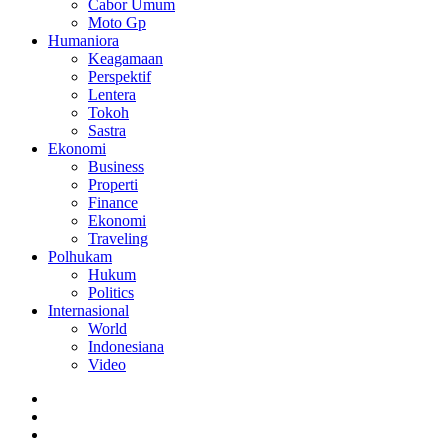
Cabor Umum
Moto Gp
Humaniora
Keagamaan
Perspektif
Lentera
Tokoh
Sastra
Ekonomi
Business
Properti
Finance
Ekonomi
Traveling
Polhukam
Hukum
Politics
Internasional
World
Indonesiana
Video