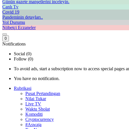
Günün gazete manşetlerini inceleyin.
Canlı Tv
Covid 19
Pandeminin detayları..
Yol Durumu
Nöbetçi Eczaneler
0
Notifications
Social (0)
Follow (0)
To avoid ads, start a subscription now to access special pages an
You have no notification.
Rubrikasi
Pusat Pertandingan
Nilai Tukar
Live TV
Waktu Sholat
Komoditi
Cryptocurrency
#Aswaja