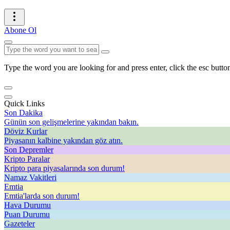
Abone Ol
Type the word you are looking for and press enter, click the esc button
Quick Links
Son Dakika
Günün son gelişmelerine yakından bakın.
Döviz Kurlar
Piyasanın kalbine yakından göz atın.
Son Depremler
Kripto Paralar
Kripto para piyasalarında son durum!
Namaz Vakitleri
Emtia
Emtia'larda son durum!
Hava Durumu
Puan Durumu
Gazeteler