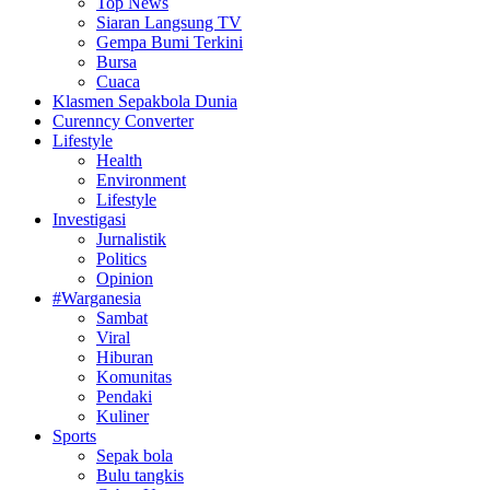
Top News
Siaran Langsung TV
Gempa Bumi Terkini
Bursa
Cuaca
Klasmen Sepakbola Dunia
Curenncy Converter
Lifestyle
Health
Environment
Lifestyle
Investigasi
Jurnalistik
Politics
Opinion
#Warganesia
Sambat
Viral
Hiburan
Komunitas
Pendaki
Kuliner
Sports
Sepak bola
Bulu tangkis