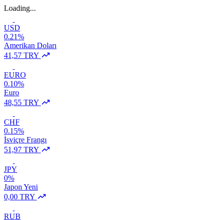
Loading...
USD
0.21%
Amerikan Doları
41,57 TRY
EURO
0.10%
Euro
48,55 TRY
CHF
0.15%
İsviçre Frangı
51,97 TRY
JPY
0%
Japon Yeni
0,00 TRY
RUB