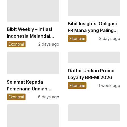
Bibit Insights: Obligasi
Bibit Weekly – Inflasi
FR Mana yang Paling
Indonesia Melandai
Menarik Saat Ini?
Ekonomi
3 days ago
pada Juli 2026, di
Ekonomi
2 days ago
Bawah Ekspektasi
Daftar Undian Promo
Loyalty BRI-MI 2026
Selamat Kepada
Ekonomi
1 week ago
Pemenang Undian
Promo Loyalty BRI-MI
Ekonomi
6 days ago
2026