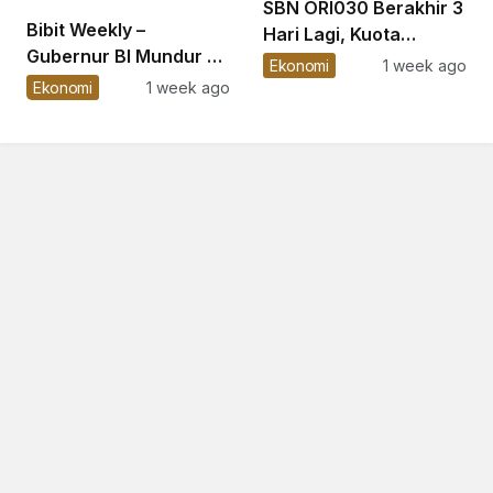
SBN ORI030 Berakhir 3
Bibit Weekly –
Hari Lagi, Kuota
Gubernur BI Mundur &
Semakin Menipis
Ekonomi
1 week ago
BI Rate Ditahan di
Ekonomi
1 week ago
5,75%