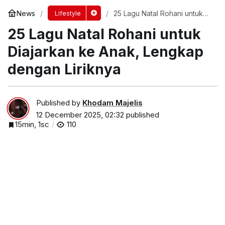
News
25 Lagu Natal Rohani untuk
Lifestyle
Diajarkan ke Anak, Lengkap
25 Lagu Natal Rohani untuk
dengan Liriknya
Diajarkan ke Anak, Lengkap
dengan Liriknya
Published by
Khodam Majelis
12 December 2025, 02:32
published
15min, 1sc
110