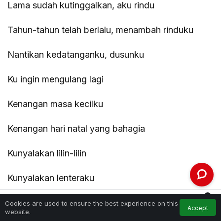
Lama sudah kutinggalkan, aku rindu
Tahun-tahun telah berlalu, menambah rinduku
Nantikan kedatanganku, dusunku
Ku ingin mengulang lagi
Kenangan masa kecilku
Kenangan hari natal yang bahagia
Kunyalakan lilin-lilin
Kunyalakan lenteraku
0
Kenangan Natal di dusun yang kecil
Cookies are used to ensure the best experience on this
Accept
Feed
My Account
Notifications
website.
Home