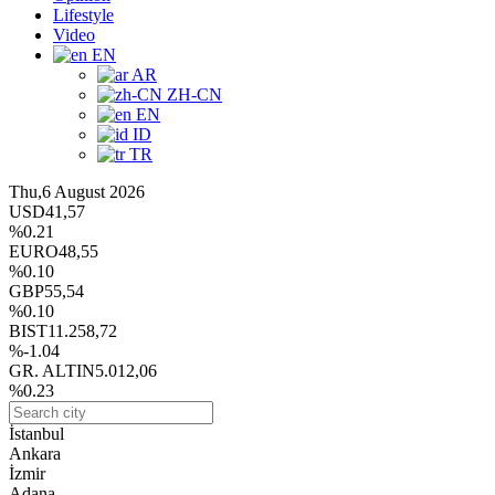
Lifestyle
Video
EN
AR
ZH-CN
EN
ID
TR
Thu,6 August 2026
USD
41,57
%0.21
EURO
48,55
%0.10
GBP
55,54
%0.10
BIST
11.258,72
%-1.04
GR. ALTIN
5.012,06
%0.23
İstanbul
Ankara
İzmir
Adana