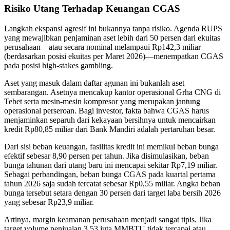
Risiko Utang Terhadap Keuangan CGAS
Langkah ekspansi agresif ini bukannya tanpa risiko. Agenda RUPS
yang mewajibkan penjaminan aset lebih dari 50 persen dari ekuitas
perusahaan—atau secara nominal melampaui Rp142,3 miliar
(berdasarkan posisi ekuitas per Maret 2026)—menempatkan CGAS
pada posisi high-stakes gambling.
Aset yang masuk dalam daftar agunan ini bukanlah aset
sembarangan. Asetnya mencakup kantor operasional Grha CNG di
Tebet serta mesin-mesin kompresor yang merupakan jantung
operasional perseroan. Bagi investor, fakta bahwa CGAS harus
menjaminkan separuh dari kekayaan bersihnya untuk mencairkan
kredit Rp80,85 miliar dari Bank Mandiri adalah pertaruhan besar.
Dari sisi beban keuangan, fasilitas kredit ini memikul beban bunga
efektif sebesar 8,90 persen per tahun. Jika disimulasikan, beban
bunga tahunan dari utang baru ini mencapai sekitar Rp7,19 miliar.
Sebagai perbandingan, beban bunga CGAS pada kuartal pertama
tahun 2026 saja sudah tercatat sebesar Rp0,55 miliar. Angka beban
bunga tersebut setara dengan 30 persen dari target laba bersih 2026
yang sebesar Rp23,9 miliar.
Artinya, margin keamanan perusahaan menjadi sangat tipis. Jika
target volume penjualan 3,53 juta MMBTU tidak tercapai atau