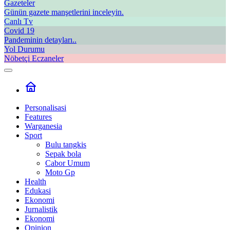
Gazeteler
Günün gazete manşetlerini inceleyin.
Canlı Tv
Covid 19
Pandeminin detayları..
Yol Durumu
Nöbetçi Eczaneler
Personalisasi
Features
Warganesia
Sport
Bulu tangkis
Sepak bola
Cabor Umum
Moto Gp
Health
Edukasi
Ekonomi
Jurnalistik
Ekonomi
Opinion