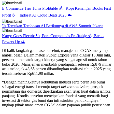
E-Commerce Trio Turns Profitable 💰, Kopi Kenangan Books First
Profit ☕ , Indosat AI Cloud Beats 2025 ☁️
🚀 Temukan Terobosan AI Berikutnya di AWS Summit Jakarta
Kargo Goes Electric 🔌, Fore Compounds Profitably 💰, Barito
Powers Up 🌋
Di balik langkah gadai aset tersebut, manajemen CGAS menyimpan
ambisi besar. Dalam materi Public Expose yang digelar 15 Juni lalu,
perseroan mematok target kinerja yang sangat agresif untuk tahun
buku 2026. Manajemen membidik pendapatan sebesar Rp879 miliar
atau melonjak 43,65 persen dibandingkan realisasi tahun 2025 yang
tercatat sebesar Rp611,90 miliar.
“Dengan meningkatnya kebutuhan industri serta peran gas bumi
sebagai energi transisi menuju target
net zero emission
, prospek
permintaan gas domestik diperkirakan akan tetap kuat dalam jangka
panjang. Kondisi tersebut menciptakan fondasi yang menarik bagi
investasi di sektor gas bumi dan infrastruktur pendukungnya,”
ungkap pihak manajemen CGAS dalam paparan publik perusahaan.