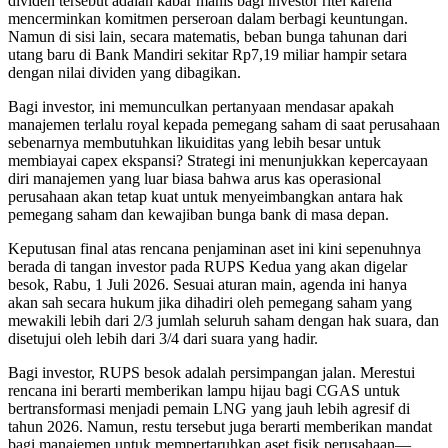
dividen tersebut adalah kabar manis bagi investor ritel karena
mencerminkan komitmen perseroan dalam berbagi keuntungan.
Namun di sisi lain, secara matematis, beban bunga tahunan dari
utang baru di Bank Mandiri sekitar Rp7,19 miliar hampir setara
dengan nilai dividen yang dibagikan.
Bagi investor, ini memunculkan pertanyaan mendasar apakah
manajemen terlalu royal kepada pemegang saham di saat perusahaan
sebenarnya membutuhkan likuiditas yang lebih besar untuk
membiayai capex ekspansi? Strategi ini menunjukkan kepercayaan
diri manajemen yang luar biasa bahwa arus kas operasional
perusahaan akan tetap kuat untuk menyeimbangkan antara hak
pemegang saham dan kewajiban bunga bank di masa depan.
Keputusan final atas rencana penjaminan aset ini kini sepenuhnya
berada di tangan investor pada RUPS Kedua yang akan digelar
besok, Rabu, 1 Juli 2026. Sesuai aturan main, agenda ini hanya
akan sah secara hukum jika dihadiri oleh pemegang saham yang
mewakili lebih dari 2/3 jumlah seluruh saham dengan hak suara, dan
disetujui oleh lebih dari 3/4 dari suara yang hadir.
Bagi investor, RUPS besok adalah persimpangan jalan. Merestui
rencana ini berarti memberikan lampu hijau bagi CGAS untuk
bertransformasi menjadi pemain LNG yang jauh lebih agresif di
tahun 2026. Namun, restu tersebut juga berarti memberikan mandat
bagi manajemen untuk mempertaruhkan aset fisik perusahaan—