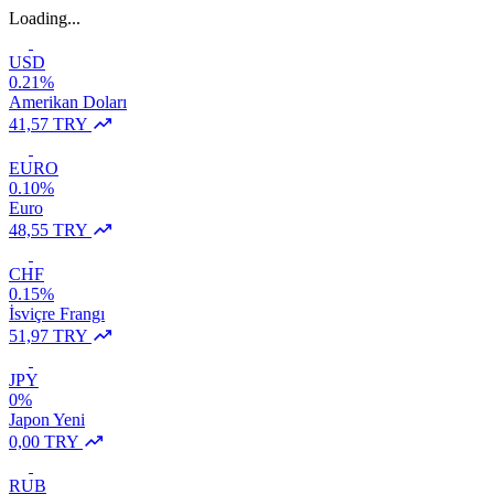
Loading...
USD
0.21%
Amerikan Doları
41,57 TRY
EURO
0.10%
Euro
48,55 TRY
CHF
0.15%
İsviçre Frangı
51,97 TRY
JPY
0%
Japon Yeni
0,00 TRY
RUB