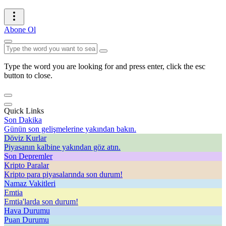
Abone Ol
Type the word you are looking for and press enter, click the esc
button to close.
Quick Links
Son Dakika
Günün son gelişmelerine yakından bakın.
Döviz Kurlar
Piyasanın kalbine yakından göz atın.
Son Depremler
Kripto Paralar
Kripto para piyasalarında son durum!
Namaz Vakitleri
Emtia
Emtia'larda son durum!
Hava Durumu
Puan Durumu