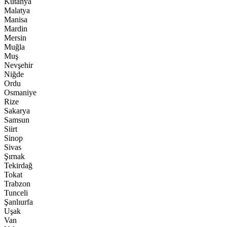
Kütahya
Malatya
Manisa
Mardin
Mersin
Muğla
Muş
Nevşehir
Niğde
Ordu
Osmaniye
Rize
Sakarya
Samsun
Siirt
Sinop
Sivas
Şırnak
Tekirdağ
Tokat
Trabzon
Tunceli
Şanlıurfa
Uşak
Van