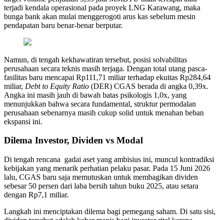
terjadi kendala operasional pada proyek LNG Karawang, maka
bunga bank akan mulai menggerogoti arus kas sebelum mesin
pendapatan baru benar-benar berputar.
Namun, di tengah kekhawatiran tersebut, posisi solvabilitas
perusahaan secara teknis masih terjaga. Dengan total utang pasca-
fasilitas baru mencapai Rp111,71 miliar terhadap ekuitas Rp284,64
miliar,
Debt to Equity Ratio
(DER) CGAS berada di angka 0,39x.
Angka ini masih jauh di bawah batas psikologis 1,0x, yang
menunjukkan bahwa secara fundamental, struktur permodalan
perusahaan sebenarnya masih cukup solid untuk menahan beban
ekspansi ini.
Dilema Investor, Dividen vs Modal
Di tengah rencana gadai aset yang ambisius ini, muncul kontradiksi
kebijakan yang menarik perhatian pelaku pasar. Pada 15 Juni 2026
lalu, CGAS baru saja memutuskan untuk membagikan dividen
sebesar 50 persen dari laba bersih tahun buku 2025, atau setara
dengan Rp7,1 miliar.
Langkah ini menciptakan dilema bagi pemegang saham. Di satu sisi,