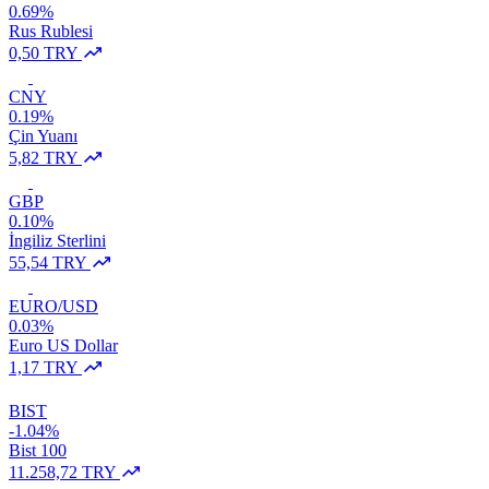
0.69%
Rus Rublesi
0,50 TRY
CNY
0.19%
Çin Yuanı
5,82 TRY
GBP
0.10%
İngiliz Sterlini
55,54 TRY
EURO/USD
0.03%
Euro US Dollar
1,17 TRY
BIST
-1.04%
Bist 100
11.258,72 TRY