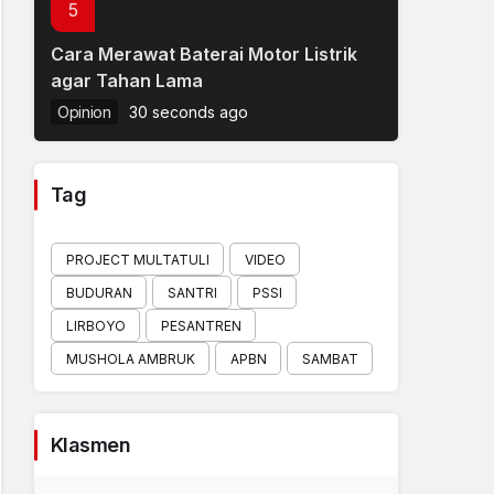
5
Cara Merawat Baterai Motor Listrik
agar Tahan Lama
Opinion
30 seconds ago
Tag
PROJECT MULTATULI
VIDEO
BUDURAN
SANTRI
PSSI
LIRBOYO
PESANTREN
MUSHOLA AMBRUK
APBN
SAMBAT
Klasmen