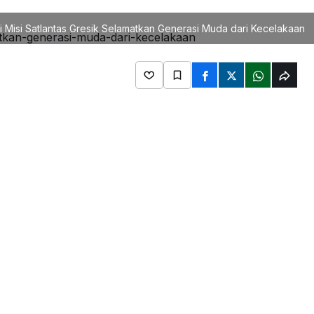
ni Misi Satlantas Gresik Selamatkan Generasi Muda dari Kecelakaan