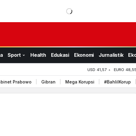
a
Sport
Health
Edukasi
Ekonomi
Jurnalistik
Ek
USD
41,57
EURO
48,5
binet Prabowo
Gibran
Mega Korupsi
#BahlilKorup