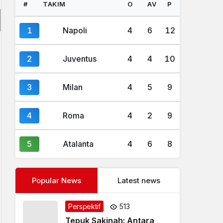
#
TAKIM
O
AV
P
1
Napoli
4
6
12
2
Juventus
4
4
10
3
Milan
4
5
9
4
Roma
4
2
9
5
Atalanta
4
6
8
Popular News
Latest news
Perspektif
513
Tepuk Sakinah: Antara