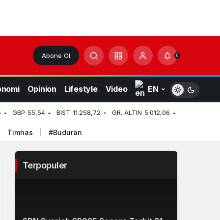
Abone Ol
0
onomi
Opinion
Lifestyle
Video
EN
5
GBP
55,54
BIST
11.258,72
GR. ALTIN
5.012,06
Timnas
#Buduran
Terpopuler
2