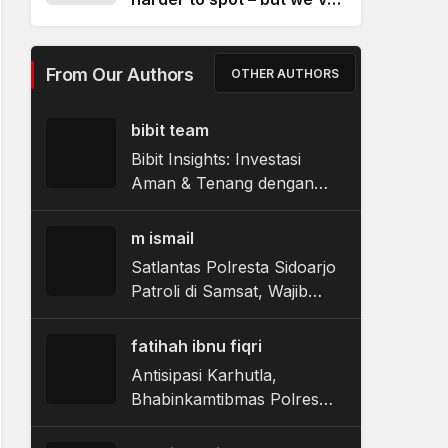
found a new way to catch
it
From Our Authors
OTHER AUTHORS
bibit team
Bibit Insights: Investasi
Aman & Tenang dengan
Return di Atas Deposito
m ismail
Satlantas Polresta Sidoarjo
Patroli di Samsat, Wajib
Pajak Tak Lagi Bingung
Urus Administrasi
fatihah ibnu fiqri
Antisipasi Karhutla,
Bhabinkamtibmas Polres
Magetan Digembleng BPBD
Kuasai Teknik Penanganan