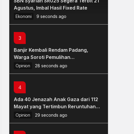
SBN Syariah SR025 Segera Terbit 21
Bibit Insights: Investasi Aman &
Agustus, Imbal Hasil Fixed Rate
Tenang dengan Return di Atas
Deposito
Ekonomi
Jurnalistik
9 seconds ago
10 seconds ago
3
Banjir Kembali Rendam Padang,
Warga Soroti Pemulihan
Pascabencana yang Belum Tuntas
Opinion
28 seconds ago
4
Ada 40 Jenazah Anak Gaza dari 112
Mayat yang Tertimbun Reruntuhan
Sejak 2023
Opinion
29 seconds ago