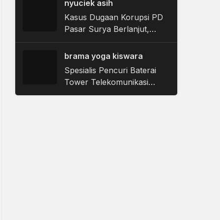
nyuciek asih
Kebakaran
Kasus Dugaan Korupsi PD
Pasar Surya Berlanjut,
Kejari Tanjung Perak
Periksa 35 Saksi
brama yoga kiswara
Spesialis Pencuri Baterai
Tower Telekomunikasi
Dibekuk, Polres Malang
Ungkap 17 TKP dengan
Kerugian Rp450 Juta