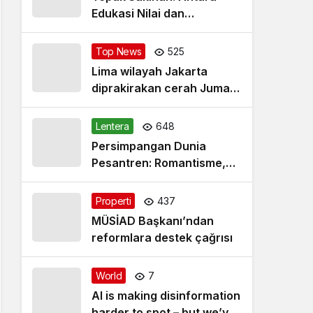
Edukasi Nilai dan
Simplifikasi Masalah
Top News
525
Lima wilayah Jakarta
diprakirakan cerah Jumat
pagi
Lentera
648
Persimpangan Dunia
Pesantren: Romantisme,
Realitas dan Harapan Baru
Properti
437
MÜSİAD Başkanı’ndan
reformlara destek çağrısı
World
7
AI is making disinformation
harder to spot – but we’ve