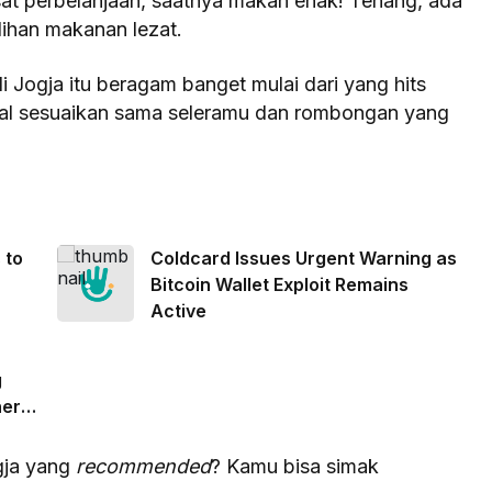
sat perbelanjaan, saatnya makan enak! Tenang, ada
lihan makanan lezat
.
Jogja itu beragam banget mulai dari yang hits
gal sesuaikan sama seleramu dan rombongan yang
 to
Coldcard Issues Urgent Warning as
Bitcoin Wallet Exploit Remains
Active
g
her
gja yang
recommended
? Kamu bisa simak