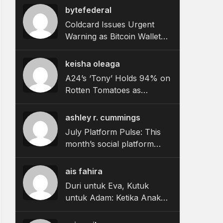
bytefederal
Coldcard Issues Urgent
Warning as Bitcoin Wallet
Exploit Remains Active
keisha oleaga
A24’s ‘Tony’ Holds 94% on
Rotten Tomatoes as
Bourdain Biopic Hits
Theaters
ashley r. cummings
July Platform Pulse: This
month’s social platform
updates and what they
mean for brands
ais fahira
Duri untuk Eva, Kutuk
untuk Adam: Ketika Anak
Laki-Laki Dibiarkan Bisu
saat Pubertas