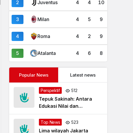
2
Juventus
4
4
10
3
Milan
4
5
9
4
Roma
4
2
9
5
Atalanta
4
6
8
Popular News
Latest news
Perspektif
512
Tepuk Sakinah: Antara
Edukasi Nilai dan
Simplifikasi Masalah
Top News
523
Lima wilayah Jakarta