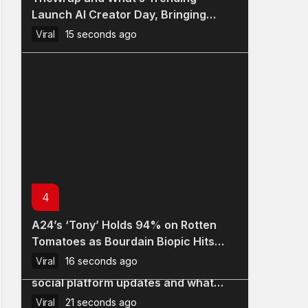
Launch AI Creator Day, Bringing
Creators and AI Leaders Together for
Viral
15 seconds ago
a New Kind of Summit
4
A24’s ‘Tony’ Holds 94% on Rotten
5
Tomatoes as Bourdain Biopic Hits
Theaters
Viral
16 seconds ago
July Platform Pulse: This month’s
social platform updates and what
they mean for brands
Viral
21 seconds ago