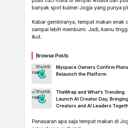
puas cuci mata di tempat wisata dan pu
banyak spot kuliner Jogja yang punya pi
Kabar gembiranya, tempat makan enak di 
sampai lebih membumi. Jadi, kamu ting
ikut.
Browse Posts
Myspace Owners Confirm Plans
Relaunch the Platform
TheWrap and What’s Trending
Launch AI Creator Day, Bringin
Creators and AI Leaders Toget
for a New Kind of Summit
Penasaran apa saja tempat makan di Jo