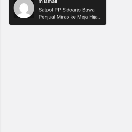
m ismail
Satpol PP Sidoarjo Bawa
Penjual Miras ke Meja Hijau,
Hakim Jatuhkan Vonis
Denda