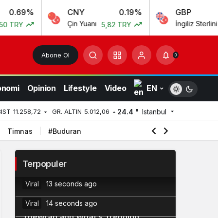
9%
CNY
0.19%
GBP
Çin Yuanı
İngiliz Sterlini
5,82 TRY
55,54 
Abone Ol
0
onomi
Opinion
Lifestyle
Video
EN
24.4 °
Istanbul
BIST
11.258,72
GR. ALTIN
5.012,06
Timnas
#Buduran
Myspace Owners Confirm Plans to
2
Terpopuler
Relaunch the Platform
Coldcard Issues Urgent Warning as
Viral
13 seconds ago
Bitcoin Wallet Exploit Remains Active
3
Viral
14 seconds ago
TheWrap and What’s Trending