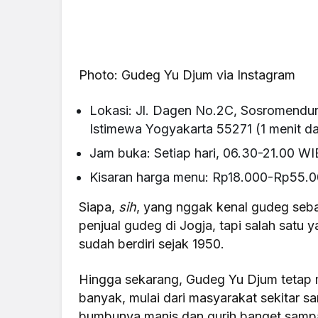
Photo: Gudeg Yu Djum via Instagram
Lokasi: Jl. Dagen No.2C, Sosromendu
Istimewa Yogyakarta 55271 (1 menit d
Jam buka: Setiap hari, 06.30-21.00 WI
Kisaran harga menu: Rp18.000-Rp55.
Siapa,
sih
, yang nggak kenal gudeg seba
penjual gudeg di Jogja, tapi salah satu
sudah berdiri sejak 1950.
Hingga sekarang,
Gudeg Yu Djum
tetap 
banyak, mulai dari masyarakat sekitar s
bumbunya manis dan gurih banget samp