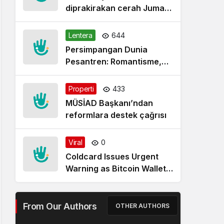
diprakirakan cerah Jumat
pagi
Lentera
644
Persimpangan Dunia
Pesantren: Romantisme,
Realitas dan Harapan Baru
Properti
433
MÜSİAD Başkanı’ndan
reformlara destek çağrısı
Viral
0
Coldcard Issues Urgent
Warning as Bitcoin Wallet
Exploit Remains Active
From Our Authors
OTHER AUTHORS