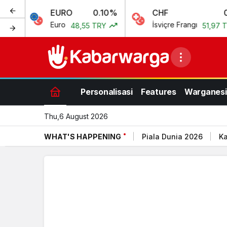
EURO
0.10%
CHF
0.15%
Euro
İsviçre Frangı
48,55 TRY
51,97 TRY
Personalisasi
Features
Warganesi
Thu,6 August 2026
WHAT'S HAPPENING
Piala Dunia 2026
Ka