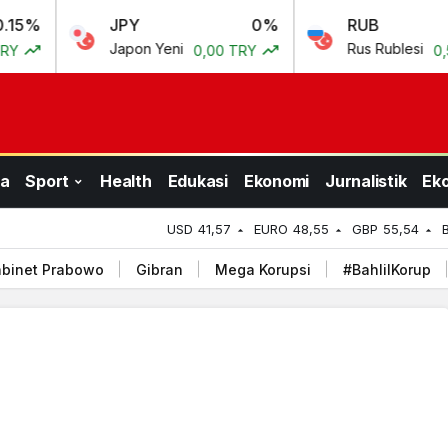
JPY
0%
RUB
0.6
Japon Yeni
Rus Rublesi
0,00 TRY
0,50 TRY
a
Sport
Health
Edukasi
Ekonomi
Jurnalistik
Ek
USD
41,57
EURO
48,55
GBP
55,54
binet Prabowo
Gibran
Mega Korupsi
#BahlilKorup