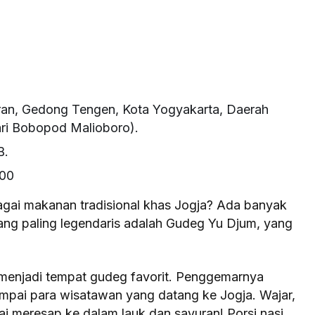
ran, Gedong Tengen, Kota Yogyakarta, Daerah
ari Bobopod Malioboro).
B.
000
gai makanan tradisional khas Jogja?
Ada banyak
 yang paling legendaris adalah Gudeg Yu Djum, yang
menjadi tempat gudeg favorit. Penggemarnya
ampai para wisatawan yang datang ke Jogja. Wajar,
ai meresap ke dalam
lauk dan sayuran
! Porsi nasi