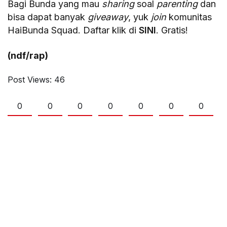
Bagi Bunda yang mau
sharing
soal
parenting
dan
bisa dapat banyak
giveaway
, yuk
join
komunitas
HaiBunda Squad. Daftar klik di
SINI
. Gratis!
(ndf/rap)
Post Views:
46
0
0
0
0
0
0
0