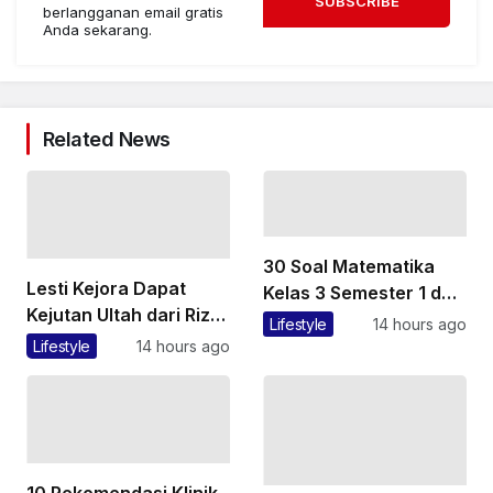
SUBSCRIBE
berlangganan email gratis
Anda sekarang.
Related News
30 Soal Matematika
Lesti Kejora Dapat
Kelas 3 Semester 1 dan
Kejutan Ultah dari Rizky
Kunci Jawabannya
Lifestyle
14 hours ago
Billar dan Para
Lifestyle
14 hours ago
Sahabat, Intip
Potretnya
10 Rekomendasi Klinik