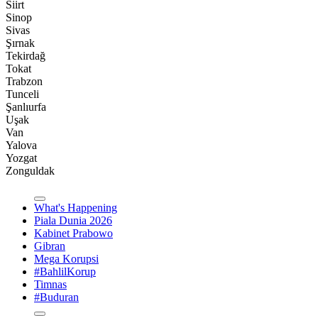
Siirt
Sinop
Sivas
Şırnak
Tekirdağ
Tokat
Trabzon
Tunceli
Şanlıurfa
Uşak
Van
Yalova
Yozgat
Zonguldak
What's Happening
Piala Dunia 2026
Kabinet Prabowo
Gibran
Mega Korupsi
#BahlilKorup
Timnas
#Buduran