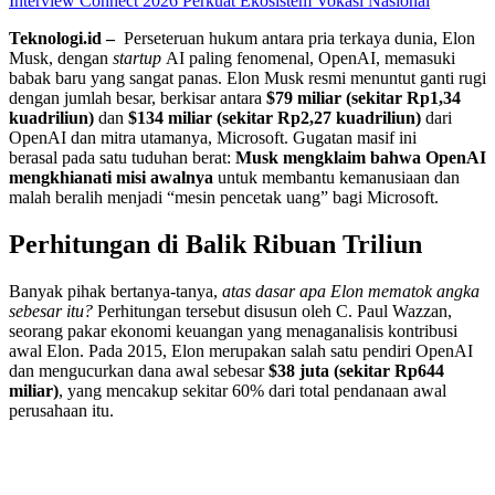
Interview Connect 2026 Perkuat Ekosistem Vokasi Nasional
Teknologi.id
–
Perseteruan hukum antara pria terkaya dunia, Elon
Musk, dengan
startup
AI paling fenomenal, OpenAI, memasuki
babak baru yang sangat panas. Elon Musk resmi menuntut ganti rugi
dengan jumlah besar, berkisar antara
$79 miliar (sekitar Rp1,34
kuadriliun)
dan
$134 miliar (sekitar Rp2,27 kuadriliun)
dari
OpenAI dan mitra utamanya, Microsoft. Gugatan masif ini
berasal pada satu tuduhan berat:
Musk mengklaim bahwa OpenAI
mengkhianati misi awalnya
untuk membantu kemanusiaan dan
malah beralih menjadi “mesin pencetak uang” bagi Microsoft.
Perhitungan di Balik Ribuan Triliun
Banyak pihak bertanya-tanya,
atas dasar apa Elon mematok angka
sebesar itu?
Perhitungan tersebut disusun oleh C. Paul Wazzan,
seorang pakar ekonomi keuangan yang menaganalisis kontribusi
awal Elon. Pada 2015, Elon merupakan salah satu pendiri OpenAI
dan mengucurkan dana awal sebesar
$38 juta (sekitar Rp644
miliar)
, yang mencakup sekitar 60% dari total pendanaan awal
perusahaan itu.