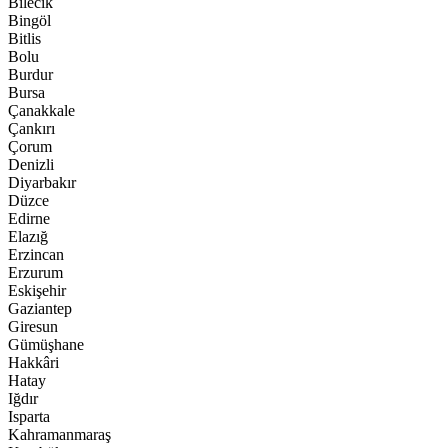
Bilecik
Bingöl
Bitlis
Bolu
Burdur
Bursa
Çanakkale
Çankırı
Çorum
Denizli
Diyarbakır
Düzce
Edirne
Elazığ
Erzincan
Erzurum
Eskişehir
Gaziantep
Giresun
Gümüşhane
Hakkâri
Hatay
Iğdır
Isparta
Kahramanmaraş