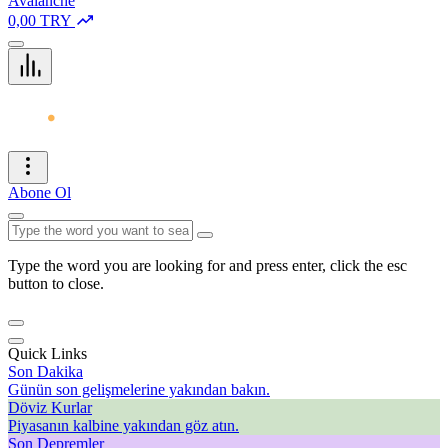
Avalanche
0,00 TRY
Abone Ol
Type the word you are looking for and press enter, click the esc
button to close.
Quick Links
Son Dakika
Günün son gelişmelerine yakından bakın.
Döviz Kurlar
Piyasanın kalbine yakından göz atın.
Son Depremler