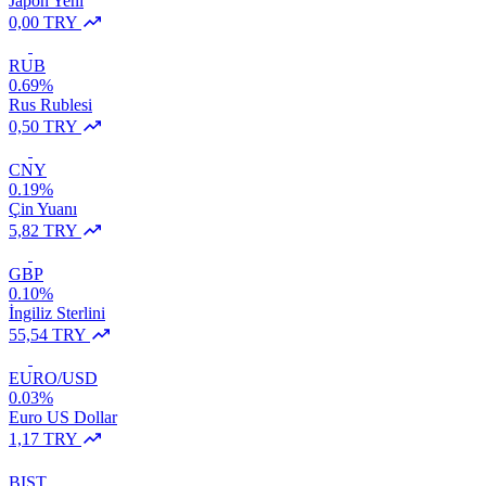
Japon Yeni
0,00 TRY
RUB
0.69%
Rus Rublesi
0,50 TRY
CNY
0.19%
Çin Yuanı
5,82 TRY
GBP
0.10%
İngiliz Sterlini
55,54 TRY
EURO/USD
0.03%
Euro US Dollar
1,17 TRY
BIST