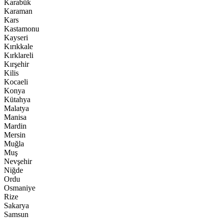
Karabük
Karaman
Kars
Kastamonu
Kayseri
Kırıkkale
Kırklareli
Kırşehir
Kilis
Kocaeli
Konya
Kütahya
Malatya
Manisa
Mardin
Mersin
Muğla
Muş
Nevşehir
Niğde
Ordu
Osmaniye
Rize
Sakarya
Samsun