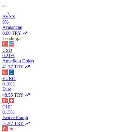
AVAX
0%
Avalanche
0,00 TRY
Loading...
USD
0.21%
Amerikan Doları
41,57 TRY
EURO
0.10%
Euro
48,55 TRY
CHF
0.15%
İsviçre Frangı
51,97 TRY