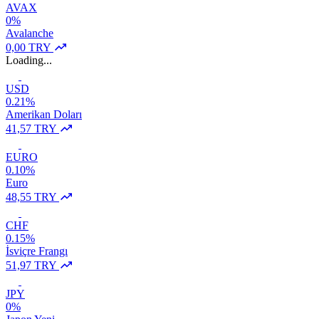
AVAX
0%
Avalanche
0,00 TRY
Loading...
USD
0.21%
Amerikan Doları
41,57 TRY
EURO
0.10%
Euro
48,55 TRY
CHF
0.15%
İsviçre Frangı
51,97 TRY
JPY
0%