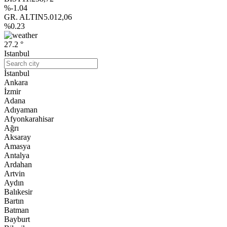
%-1.04
GR. ALTIN
5.012,06
%0.23
27.2 °
Istanbul
İstanbul
Ankara
İzmir
Adana
Adıyaman
Afyonkarahisar
Ağrı
Aksaray
Amasya
Antalya
Ardahan
Artvin
Aydın
Balıkesir
Bartın
Batman
Bayburt