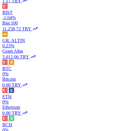
1,17 TRY
BIST
-1.04%
Bist 100
11.258,72 TRY
GR. ALTIN
0.23%
Gram Altın
5.012,06 TRY
BTC
0%
Bitcoin
0,00 TRY
ETH
0%
Ethereum
0,00 TRY
BCH
0%