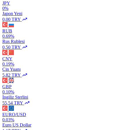
JPY
0%
Japon Yeni
0,00 TRY
RUB
0.69%
Rus Rublesi
0,50 TRY
CNY
0.19%
Çin Yuanı
5,82 TRY
GBP
0.10%
İngiliz Sterlini
55,54 TRY
EURO/USD
0.03%
Euro US Dollar