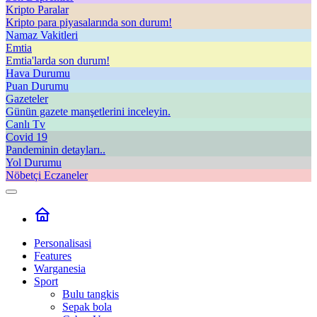
Kripto Paralar
Kripto para piyasalarında son durum!
Namaz Vakitleri
Emtia
Emtia'larda son durum!
Hava Durumu
Puan Durumu
Gazeteler
Günün gazete manşetlerini inceleyin.
Canlı Tv
Covid 19
Pandeminin detayları..
Yol Durumu
Nöbetçi Eczaneler
Personalisasi
Features
Warganesia
Sport
Bulu tangkis
Sepak bola