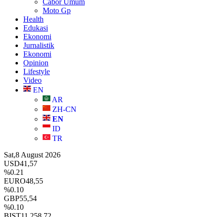
Cabor Umum
Moto Gp
Health
Edukasi
Ekonomi
Jurnalistik
Ekonomi
Opinion
Lifestyle
Video
EN
AR
ZH-CN
EN
ID
TR
Sat,8 August 2026
USD
41,57
%0.21
EURO
48,55
%0.10
GBP
55,54
%0.10
BIST
11.258,72