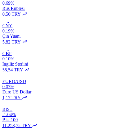
0.69%
Rus Rublesi
0,50 TRY
CNY
0.19%
Çin Yuanı
5,82 TRY
GBP
0.10%
İngiliz Sterlini
55,54 TRY
EURO/USD
0.03%
Euro US Dollar
1,17 TRY
BIST
-1.04%
Bist 100
11.258,72 TRY