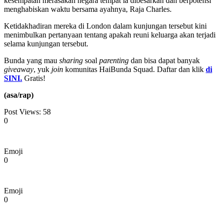
kesempatan merasakan negara tempat ia dibesarkan dan berpotensi
menghabiskan waktu bersama ayahnya, Raja Charles.
Ketidakhadiran mereka di London dalam kunjungan tersebut kini
menimbulkan pertanyaan tentang apakah reuni keluarga akan terjadi
selama kunjungan tersebut.
Bunda yang mau
sharing
soal
parenting
dan bisa dapat banyak
giveaway
, yuk
join
komunitas HaiBunda Squad. Daftar dan klik
di
SINI.
Gratis!
(asa/rap)
Post Views:
58
0
Emoji
0
Emoji
0