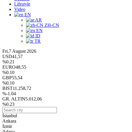
Lifestyle
Video
EN
AR
ZH-CN
EN
ID
TR
Fri,7 August 2026
USD
41,57
%0.21
EURO
48,55
%0.10
GBP
55,54
%0.10
BIST
11.258,72
%-1.04
GR. ALTIN
5.012,06
%0.23
İstanbul
Ankara
İzmir
Adana