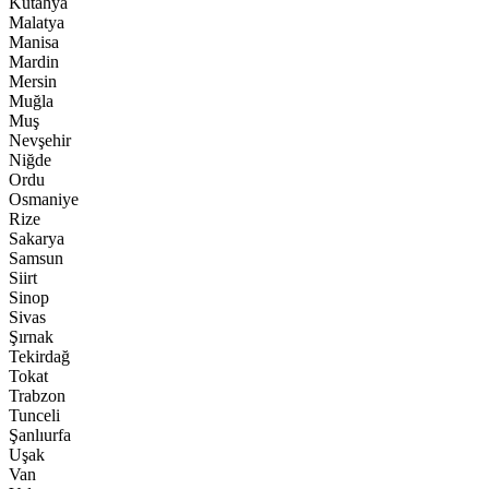
Kütahya
Malatya
Manisa
Mardin
Mersin
Muğla
Muş
Nevşehir
Niğde
Ordu
Osmaniye
Rize
Sakarya
Samsun
Siirt
Sinop
Sivas
Şırnak
Tekirdağ
Tokat
Trabzon
Tunceli
Şanlıurfa
Uşak
Van