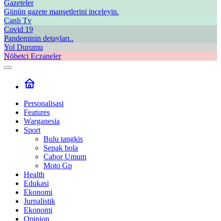
Gazeteler
Günün gazete manşetlerini inceleyin.
Canlı Tv
Covid 19
Pandeminin detayları..
Yol Durumu
Nöbetçi Eczaneler
Personalisasi
Features
Warganesia
Sport
Bulu tangkis
Sepak bola
Cabor Umum
Moto Gp
Health
Edukasi
Ekonomi
Jurnalistik
Ekonomi
Opinion