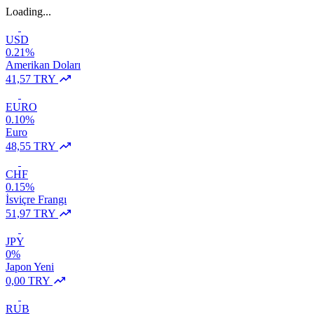
Loading...
USD
0.21%
Amerikan Doları
41,57 TRY
EURO
0.10%
Euro
48,55 TRY
CHF
0.15%
İsviçre Frangı
51,97 TRY
JPY
0%
Japon Yeni
0,00 TRY
RUB