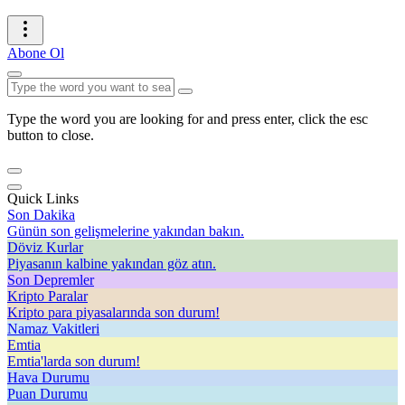
Abone Ol
Type the word you are looking for and press enter, click the esc
button to close.
Quick Links
Son Dakika
Günün son gelişmelerine yakından bakın.
Döviz Kurlar
Piyasanın kalbine yakından göz atın.
Son Depremler
Kripto Paralar
Kripto para piyasalarında son durum!
Namaz Vakitleri
Emtia
Emtia'larda son durum!
Hava Durumu
Puan Durumu