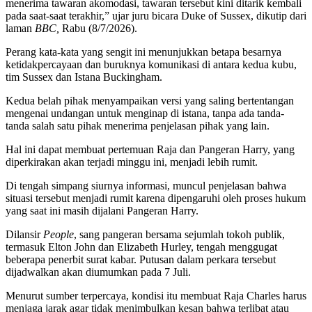
menerima tawaran akomodasi, tawaran tersebut kini ditarik kembali
pada saat-saat terakhir,” ujar juru bicara Duke of Sussex, dikutip dari
laman
BBC,
Rabu (8/7/2026).
Perang kata-kata yang sengit ini menunjukkan betapa besarnya
ketidakpercayaan dan buruknya komunikasi di antara kedua kubu,
tim Sussex dan Istana Buckingham.
Kedua belah pihak menyampaikan versi yang saling bertentangan
mengenai undangan untuk menginap di istana, tanpa ada tanda-
tanda salah satu pihak menerima penjelasan pihak yang lain.
Hal ini dapat membuat pertemuan Raja dan Pangeran Harry, yang
diperkirakan akan terjadi minggu ini, menjadi lebih rumit.
Di tengah simpang siurnya informasi, muncul penjelasan bahwa
situasi tersebut menjadi rumit karena dipengaruhi oleh proses hukum
yang saat ini masih dijalani Pangeran Harry.
Dilansir
People
, sang pangeran bersama sejumlah tokoh publik,
termasuk Elton John dan Elizabeth Hurley, tengah menggugat
beberapa penerbit surat kabar. Putusan dalam perkara tersebut
dijadwalkan akan diumumkan pada 7 Juli.
Menurut sumber terpercaya, kondisi itu membuat Raja Charles harus
menjaga jarak agar tidak menimbulkan kesan bahwa terlibat atau