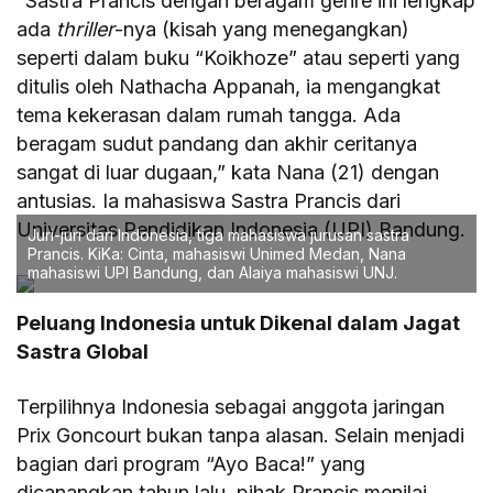
“Sastra Prancis dengan beragam genre ini lengkap
ada
thriller
-nya (kisah yang menegangkan)
seperti dalam buku “Koikhoze” atau seperti yang
ditulis oleh Nathacha Appanah, ia mengangkat
tema kekerasan dalam rumah tangga. Ada
beragam sudut pandang dan akhir ceritanya
sangat di luar dugaan,” kata Nana (21) dengan
antusias. Ia mahasiswa Sastra Prancis dari
Universitas Pendidikan Indonesia (UPI) Bandung.
Juri-juri dari Indonesia, tiga mahasiswa jurusan sastra
Prancis. KiKa: Cinta, mahasiswi Unimed Medan, Nana
mahasiswi UPI Bandung, dan Alaiya mahasiswi UNJ.
Peluang Indonesia untuk Dikenal dalam Jagat
Sastra Global
Terpilihnya Indonesia sebagai anggota jaringan
Prix Goncourt bukan tanpa alasan. Selain menjadi
bagian dari program “Ayo Baca!” yang
dicanangkan tahun lalu, pihak Prancis menilai