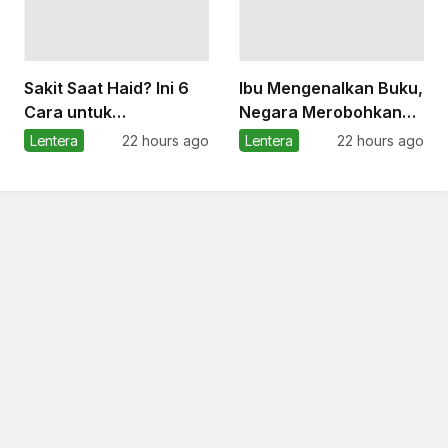
Sakit Saat Haid? Ini 6
Ibu Mengenalkan Buku,
Cara untuk
Negara Merobohkan
Meredakannya
Perpustakaannya
Lentera
22 hours ago
Lentera
22 hours ago