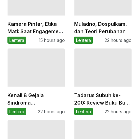
Kamera Pintar, Etika
Muladno, Dospulkam,
Mati: Saat Engagement
dan Teori Perubahan
Merampas Privasi
Lentera
15 hours ago
Lentera
22 hours ago
Kenali 8 Gejala
Tadarus Subuh ke-
Sindroma
200: Review Buku Buat
Pramenstruasi
Apa Menikah?
Lentera
22 hours ago
Lentera
22 hours ago
Sebelum Haid