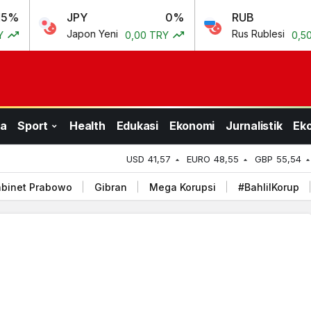
JPY
0%
RUB
0.69
Japon Yeni
Rus Rublesi
0,00 TRY
0,50 TRY
a
Sport
Health
Edukasi
Ekonomi
Jurnalistik
Ek
USD
41,57
EURO
48,55
GBP
55,54
binet Prabowo
Gibran
Mega Korupsi
#BahlilKorup