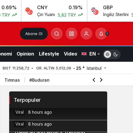
%
CNY
0.19%
GBP
0
Çin Yuanı
İngiliz Sterlini
5,82 TRY
55,54 
Abone Ol
0
onomi
Opinion
Lifestyle
Video
EN
25 °
Istanbul
BIST
11.258,72
GR. ALTIN
5.012,06
Timnas
#Buduran
Myspace Owners Confirm Plans to
2
Terpopuler
Relaunch the Platform
Coldcard Issues Urgent Warning as
Viral
8 hours ago
Bitcoin Wallet Exploit Remains Active
3
Viral
8 hours ago
TheWrap and What’s Trending
4