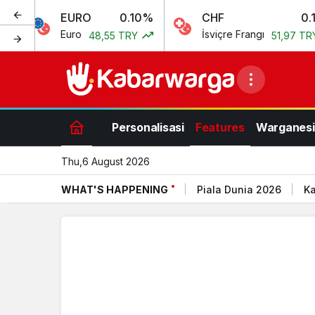
EURO
0.10%
CHF
0.15%
Euro
İsviçre Frangı
48,55 TRY
51,97 TRY
Personalisasi
Features
Warganesi
Thu,6 August 2026
WHAT'S HAPPENING
Piala Dunia 2026
Ka