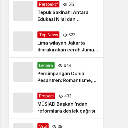
Perspektif
512
Tepuk Sakinah: Antara
Edukasi Nilai dan
Simplifikasi Masalah
Top News
523
Lima wilayah Jakarta
diprakirakan cerah Jumat
pagi
Lentera
644
Persimpangan Dunia
Pesantren: Romantisme,
Realitas dan Harapan Baru
Properti
433
MÜSİAD Başkanı’ndan
reformlara destek çağrısı
Viral
35