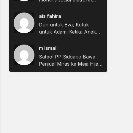
updates and what they
mean for brands
ais fahira
Duri untuk Eva, Kutuk
untuk Adam: Ketika Anak
Laki-Laki Dibiarkan Bisu
saat Pubertas
m ismail
Satpol PP Sidoarjo Bawa
Penjual Miras ke Meja Hijau,
Hakim Jatuhkan Vonis
Denda