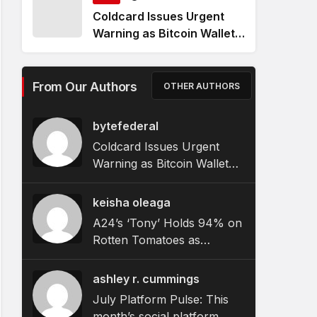
Coldcard Issues Urgent
Warning as Bitcoin Wallet
Exploit Remains Active
From Our Authors
OTHER AUTHORS
bytefederal
Coldcard Issues Urgent
Warning as Bitcoin Wallet
Exploit Remains Active
keisha oleaga
A24’s ‘Tony’ Holds 94% on
Rotten Tomatoes as
Bourdain Biopic Hits
Theaters
ashley r. cummings
July Platform Pulse: This
month’s social platform