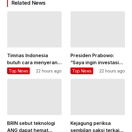
Related News
Timnas Indonesia
Presiden Prabowo:
butuh cara menyerang
“Saya ingin investasi
yang lebih variatif
besar di bidang
Top News
22 hours ago
Top News
22 hours ago
pendidikan”
BRIN sebut teknologi
Kejagung periksa
ANG dapat hemat
sembilan saksi terkait