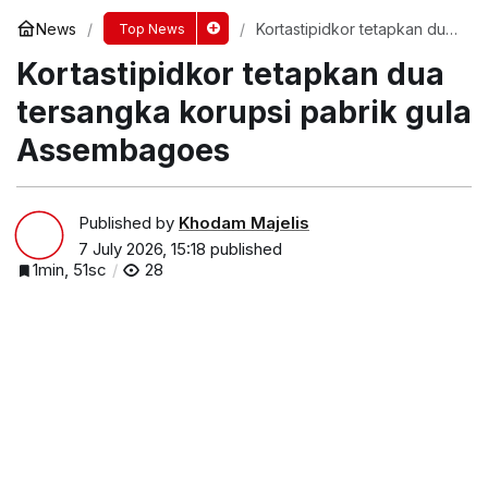
News
Kortastipidkor tetapkan dua
Top News
tersangka korupsi pabrik
Kortastipidkor tetapkan dua
gula Assembagoes
tersangka korupsi pabrik gula
Assembagoes
Published by
Khodam Majelis
7 July 2026, 15:18
published
1min, 51sc
28