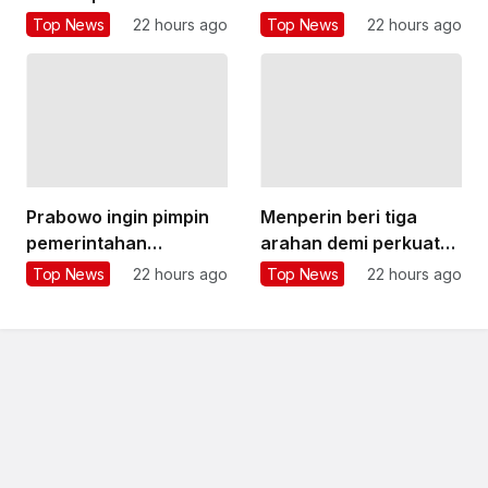
subsidi LPG hingga
kasus TPPU Febrie
Top News
22 hours ago
Top News
22 hours ago
Rp26 triliun
Adriansyah
Prabowo ingin pimpin
Menperin beri tiga
pemerintahan
arahan demi perkuat
berlandaskan fakta
ekosistem startup RI
Top News
22 hours ago
Top News
22 hours ago